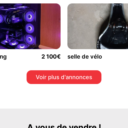
ing
2 100€
selle de vélo
Voir plus d'annonces
A vous de vendre !