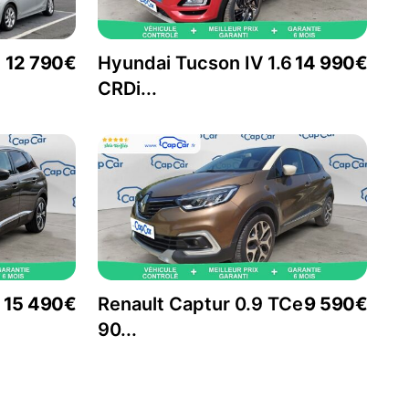
12 790€
Hyundai Tucson IV 1.6
14 990€
CRDi...
15 490€
Renault Captur 0.9 TCe
9 590€
90...