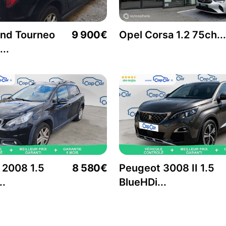
and Tourneo
9 900€
Opel Corsa 1.2 75ch...
..
 2008 1.5
8 580€
Peugeot 3008 II 1.5
..
BlueHDi...