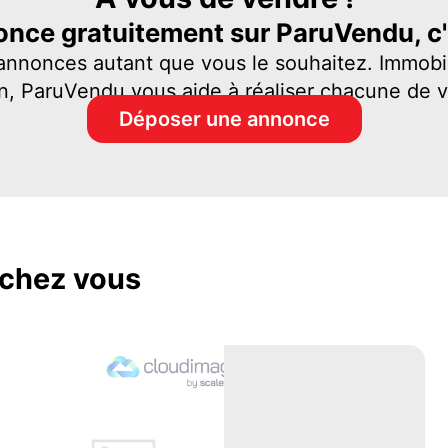
nce gratuitement sur ParuVendu, c'e
 annonces autant que vous le souhaitez. Immobil
n, ParuVendu vous aide à réaliser chacune de 
Déposer une annonce
chez vous