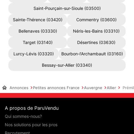
Saint-Pourçain-sur-Sioule (03500)
Sainte-Thérence (03420)
Commentry (03600)
Bellenaves (03330)
Néris-les-Bains (03310)
Target (03140)
Désertines (03630)
Lurcy-Lévis (03320)
Bourbon-l'Archambault (03160)
Bessay-sur-Allier (03340)
Annonces
Petites annonces France
Auvergne
Allier
Prémi
A propos de ParuVendu
Qui sommes-nous?
Nos solutions pour les pros
Recrutement