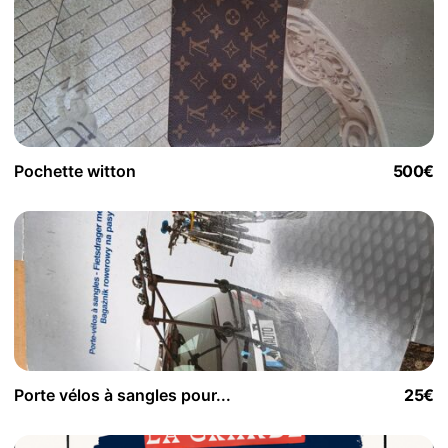
Pochette witton
500€
Porte vélos à sangles pour...
25€