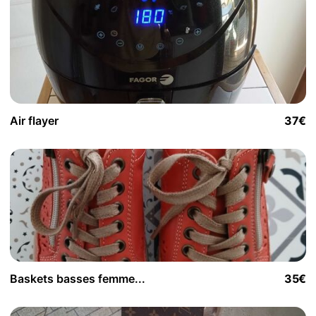
Air flayer
37€
Baskets basses femme...
35€