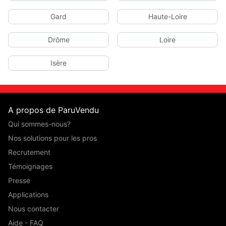
Gard
Haute-Loire
Drôme
Loire
Isère
A propos de ParuVendu
Qui sommes-nous?
Nos solutions pour les pros
Recrutement
Témoignages
Presse
Applications
Nous contacter
Aide - FAQ