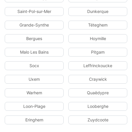
Saint-Pol-sur-Mer
Dunkerque
Grande-Synthe
Téteghem
Bergues
Hoymille
Malo Les Bains
Pitgam
Socx
Leffrinckoucke
Uxem
Craywick
Warhem
Quaëdypre
Loon-Plage
Looberghe
Eringhem
Zuydcoote