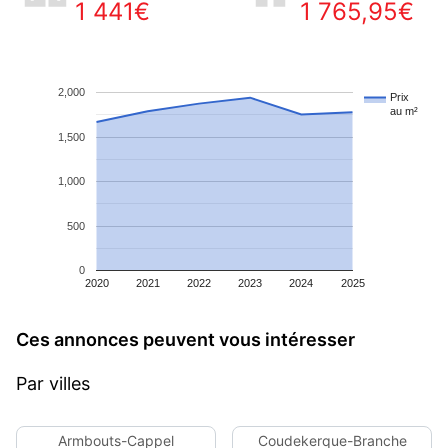
1 441€
1 765,95€
2,000
Prix
au m²
1,500
1,000
500
0
2020
2021
2022
2023
2024
2025
Ces annonces peuvent vous intéresser
Par villes
Armbouts-Cappel
Coudekerque-Branche