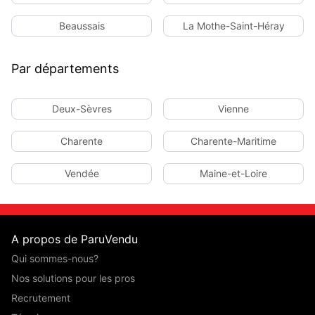
Beaussais
La Mothe-Saint-Héray
Par départements
Deux-Sèvres
Vienne
Charente
Charente-Maritime
Vendée
Maine-et-Loire
A propos de ParuVendu
Qui sommes-nous?
Nos solutions pour les pros
Recrutement