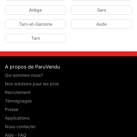
Ariège
Gers
Tarn-et-Garonne
Aude
Tarn
A propos de ParuVendu
Qui sommes-nous?
Nos solutions pour les pros
Recrutement
Témoignages
Presse
Applications
Nous contacter
Aide - FAQ