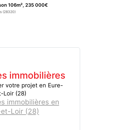
son 106m², 235 000€
Maison 82m², 26
s (28320)
Gas (28320)
s immobilières
r votre projet en Eure-
t-Loir (28)
s immobilières en
et-Loir (28)