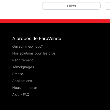
Loiret
A propos de ParuVendu
Qui sommes-nous?
Nos solutions pour les pros
Recrutement
Témoignages
Presse
Applications
Nous contacter
Aide - FAQ