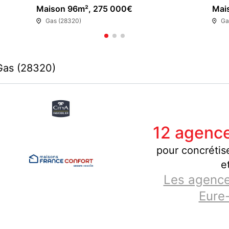
Maison 96m², 275 000€
Mai
Gas (28320)
Ga
Gas (28320)
12 agence
pour concrétise
e
Les agence
Eure-