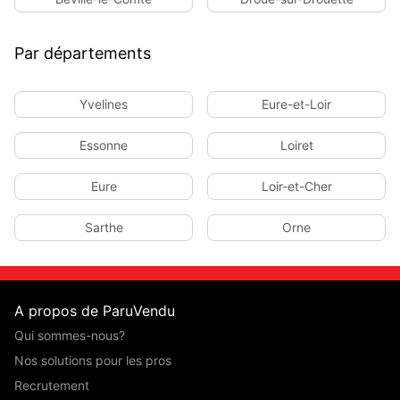
Par départements
Yvelines
Eure-et-Loir
Essonne
Loiret
Eure
Loir-et-Cher
Sarthe
Orne
A propos de ParuVendu
Qui sommes-nous?
Nos solutions pour les pros
Recrutement