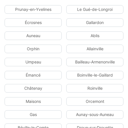
Prunay-en-Yvelines
Le Gué-de-Longroi
Écrosnes
Gallardon
Auneau
Ablis
Orphin
Allainville
Umpeau
Bailleau-Armenonville
Émancé
Boinville-le-Gaillard
Châtenay
Roinville
Maisons
Orcemont
Gas
Aunay-sous-Auneau
Béville-le-Comte
Droue-sur-Drouette