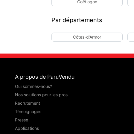
Coëtlogon
Par départements
Côtes-d'Armor
A propos de ParuVendu
Qui sommes-nous?
Nos solutions pour les pros
Recrutement
Témoignages
Presse
Applications