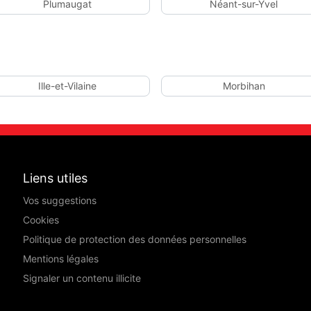
Plumaugat
Néant-sur-Yvel
Ille-et-Vilaine
Morbihan
Liens utiles
Vos suggestions
Cookies
Politique de protection des données personnelles
Mentions légales
Signaler un contenu illicite