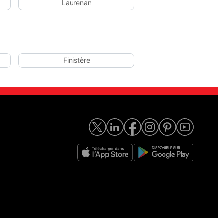
Laurenan
Finistère