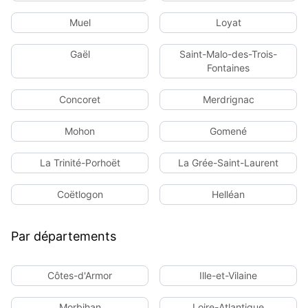
Muel
Loyat
Gaël
Saint-Malo-des-Trois-
Fontaines
Concoret
Merdrignac
Mohon
Gomené
La Trinité-Porhoët
La Grée-Saint-Laurent
Coëtlogon
Helléan
Par départements
Côtes-d'Armor
Ille-et-Vilaine
Morbihan
Loire-Atlantique