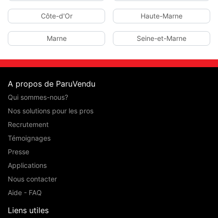
Côte-d'Or
Haute-Marne
Marne
Seine-et-Marne
A propos de ParuVendu
Qui sommes-nous?
Nos solutions pour les pros
Recrutement
Témoignages
Presse
Applications
Nous contacter
Aide - FAQ
Liens utiles