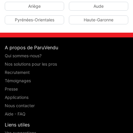
Ariège
Aude
Pyrénées-Orientales
Haute-Garonne
A propos de ParuVendu
Qui sommes-nous?
Nos solutions pour les pros
Recrutement
Témoignages
Presse
Applications
Nous contacter
Aide - FAQ
Liens utiles
Vos suggestions