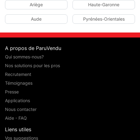
Ariège
Haute-Garonne
Aude
Pyrénées-Orientales
A propos de ParuVendu
Qui sommes-nous?
Nos solutions pour les pros
Recrutement
Témoignages
Presse
Applications
Nous contacter
Aide - FAQ
Liens utiles
Vos suggestions