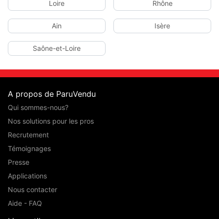
Loire
Rhône
Ain
Isère
Saône-et-Loire
A propos de ParuVendu
Qui sommes-nous?
Nos solutions pour les pros
Recrutement
Témoignages
Presse
Applications
Nous contacter
Aide - FAQ