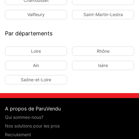
Chamousset
Valfleury
Saint-Martin-Lestra
Par départements
Loire
Rhône
Ain
Isère
Saône-et-Loire
A propos de ParuVendu
Qui sommes-nous?
Nos solutions pour les pros
Recrutement