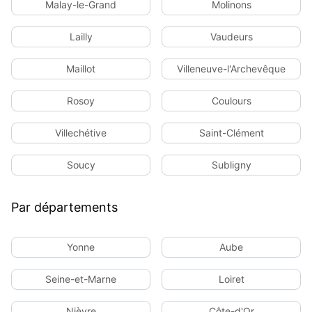
Malay-le-Grand
Molinons
Lailly
Vaudeurs
Maillot
Villeneuve-l'Archevêque
Rosoy
Coulours
Villechétive
Saint-Clément
Soucy
Subligny
Par départements
Yonne
Aube
Seine-et-Marne
Loiret
Nièvre
Côte-d'Or