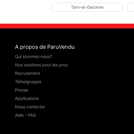
Tarn-et-Garonne
A propos de ParuVendu
Qui sommes-nous?
Nos solutions pour les pros
Recrutement
Témoignages
Presse
Applications
Nous contacter
Aide - FAQ