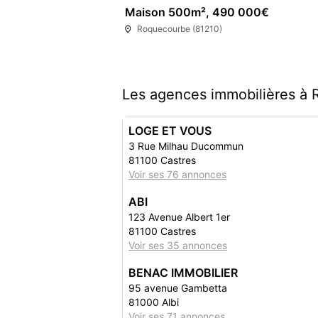
Maison 500m², 490 000€
Roquecourbe (81210)
Les agences immobilières à 
LOGE ET VOUS
3 Rue Milhau Ducommun
81100 Castres
Voir ses 76 annonces
ABI
123 Avenue Albert 1er
81100 Castres
Voir ses 35 annonces
BENAC IMMOBILIER
95 avenue Gambetta
81000 Albi
Voir ses 71 annonces