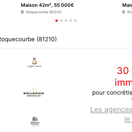
Maison 42m², 55 000€
Mai
Roquecourbe (81210)
Ro
Roquecourbe (81210)
30
imm
pour concrétis
Les agences
le