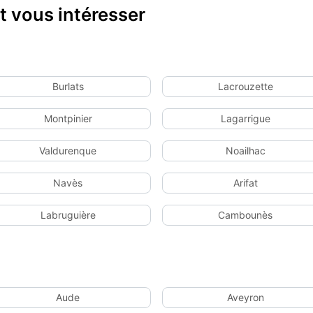
 vous intéresser
Burlats
Lacrouzette
Montpinier
Lagarrigue
Valdurenque
Noailhac
Navès
Arifat
Labruguière
Cambounès
Aude
Aveyron