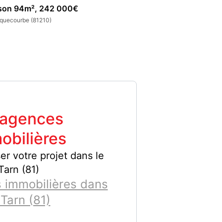
son 94m², 242 000€
Maison 120m², 4
quecourbe (81210)
Roquecourbe (81210)
 agences
obilières
er votre projet dans le
Tarn (81)
 immobilières dans
 Tarn (81)