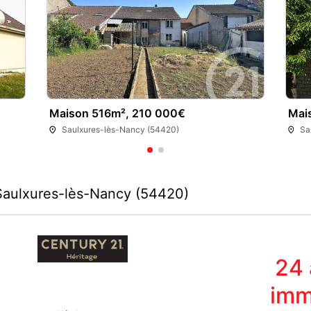
Maison 516m², 210 000€
Mai
Saulxures-lès-Nancy (54420)
Sa
Saulxures-lès-Nancy (54420)
24
imm