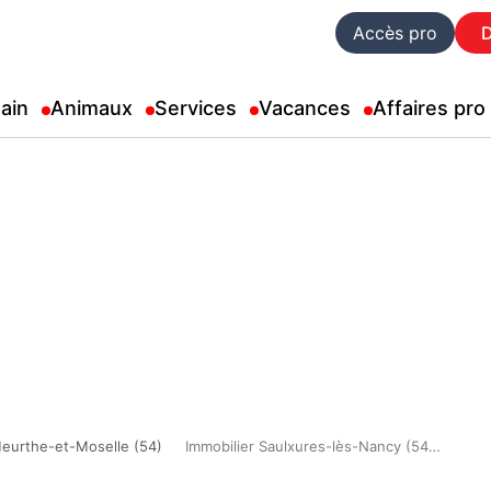
Accès pro
ain
Animaux
Services
Vacances
Affaires pro
eurthe-et-Moselle (54)
Immobilier Saulxures-lès-Nancy (54420)