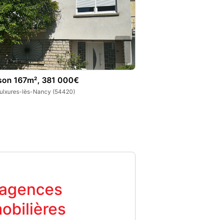
son 167m², 381 000€
Maison 120m², 2
ulxures-lès-Nancy (54420)
Saulxures-lès-Nancy
 agences
obilières