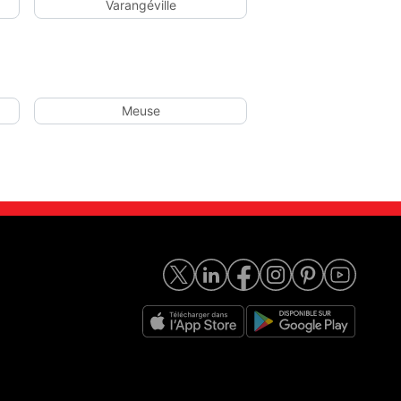
Varangéville
Meuse