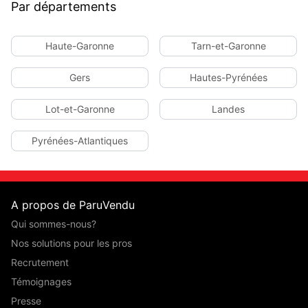
Par départements
Haute-Garonne
Tarn-et-Garonne
Gers
Hautes-Pyrénées
Lot-et-Garonne
Landes
Pyrénées-Atlantiques
A propos de ParuVendu
Qui sommes-nous?
Nos solutions pour les pros
Recrutement
Témoignages
Presse