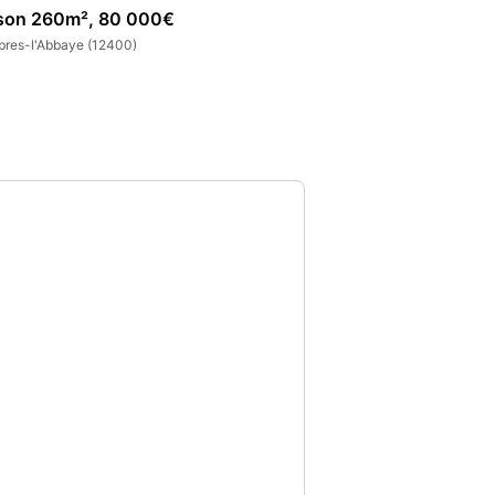
son 260m², 80 000€
Maison 156m², 1
bres-l'Abbaye (12400)
Vabres-l'Abbaye (12