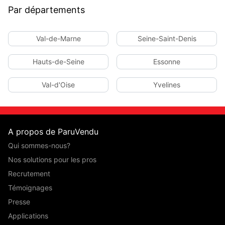
Par départements
Val-de-Marne
Seine-Saint-Denis
Hauts-de-Seine
Essonne
Val-d'Oise
Yvelines
A propos de ParuVendu
Qui sommes-nous?
Nos solutions pour les pros
Recrutement
Témoignages
Presse
Applications