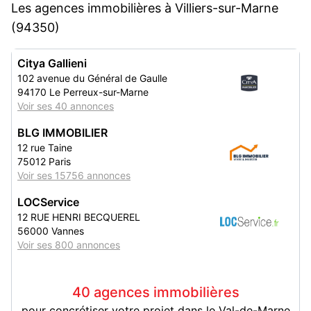
Les agences immobilières à Villiers-sur-Marne
(94350)
Citya Gallieni
102 avenue du Général de Gaulle
94170 Le Perreux-sur-Marne
Voir ses 40 annonces
BLG IMMOBILIER
12 rue Taine
75012 Paris
Voir ses 15756 annonces
LOCService
12 RUE HENRI BECQUEREL
56000 Vannes
Voir ses 800 annonces
40 agences immobilières
pour concrétiser votre projet dans le Val-de-Marne