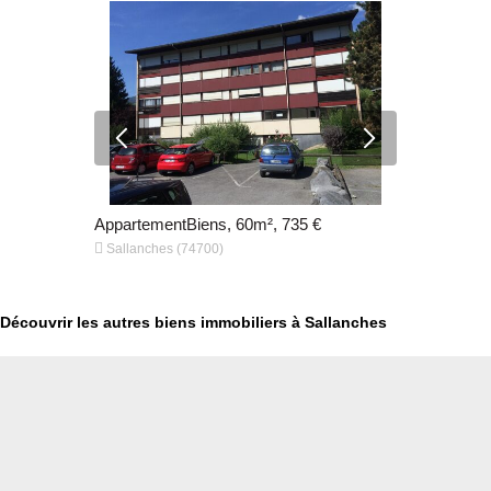
0 €
AppartementBiens, 60m², 735 €
Appartemen


Sallanches (74700)
Sallanches
Découvrir les autres biens immobiliers à Sallanches