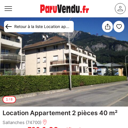
Retour à la liste Location appartement Sallanches
1
/
8
Location Appartement 2 pièces 40 m²
Sallanches (74700)