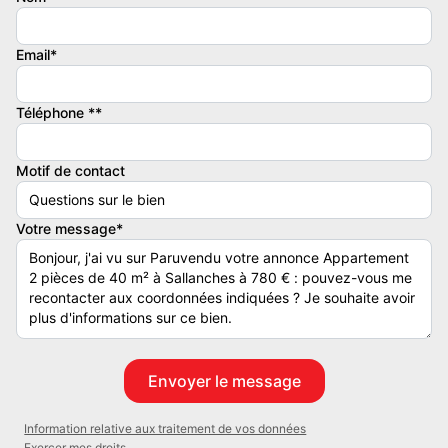
central & Eau chaude )
- Frais Agence 427 eurosuro.
Email*
DPE EN COURS de REACTUALISATION
Téléphone **
A votre disposition pour plus d'informations sur ce produit.
Toutes nos annonces sur notre site 'agencetissot.com'
Motif de contact
Adresse : Clos Bellevue, Sallanches , Haute-Savoie (74)
Contacter l'annonceur
Votre message*
AGENCE TISSOT
Information relative aux traitement de vos données
Exercer mes droits