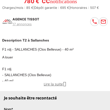
780 €
CC
notifications
Charges/mois : 85 €
|
Dépôt garantie : 695 €
|
Honoraires : 507 €
AGENCE TISSOT
17 annonces
Description T2 à Sallanches
F1 rdj - SALLANCHES (Clos Bellevue) - 40 m²
A louer
F1 rdj
- SALLANCHES (Clos Bellevue)
- 40 m²

Lire la suite
- Expo Sud-Est
-
Je souhaite être recontacté
- Disponible au 1er Avril 2026
- Loyer 695 eurosuro + Charges 85 eurosuro (eau froide Chauffage
Nom*