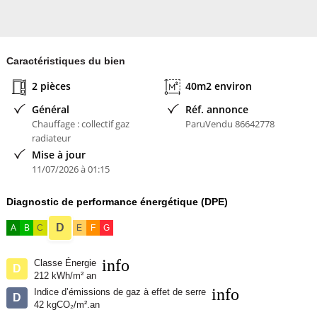
Caractéristiques du bien
2 pièces
40m2 environ
Général
Réf. annonce
Chauffage : collectif gaz
ParuVendu 86642778
radiateur
Mise à jour
11/07/2026 à 01:15
Diagnostic de performance énergétique (DPE)
D
A
B
C
E
F
G
info
Classe Énergie
D
212 kWh/m² an
info
Indice d’émissions de gaz à effet de serre
D
42 kgCO₂/m².an