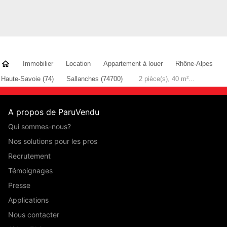
Immobilier
Location
Appartement à louer
Rhône-Alpes
Haute-Savoie (74)
Sallanches (74700)
2 pièce(s), 40 m²...
A propos de ParuVendu
Qui sommes-nous?
Nos solutions pour les pros
Recrutement
Témoignages
Presse
Applications
Nous contacter