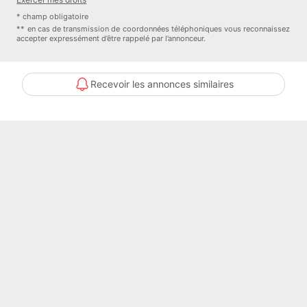
* champ obligatoire
** en cas de transmission de coordonnées téléphoniques vous reconnaissez
accepter expressément d’être rappelé par l’annonceur.
Comment ça marche ?
1/ Vous décrivez votre location idéale sur LocService
Recevoir les annonces similaires
2/ Votre candidature est transmise aux propriétaires concernés
3/ Les propriétaires vous contactent directement.
Vous réglez 29,00 euro/mois uniquement pendant la durée de votre
recherche. Sans engagement - Sans commission.
Depuis sa création en 2005, LocService a accompagné plus de 2,9