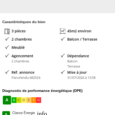
millions de particuliers. Pourquoi pas vous ?
Contacter l'annonceur
- membre depuis
Caractéristiques du bien
3 pièces
45m2 environ
2 chambres
Balcon / Terrasse
Meublé
Agencement
Dépendance
2 chambres
Balcon
Terrasse
Réf. annonce
Mise à jour
ParuVendu 682524
31/07/2026 à 13:58
Diagnostic de performance énergétique (DPE)
A
B
C
D
E
F
G
info
Classe Énergie
A