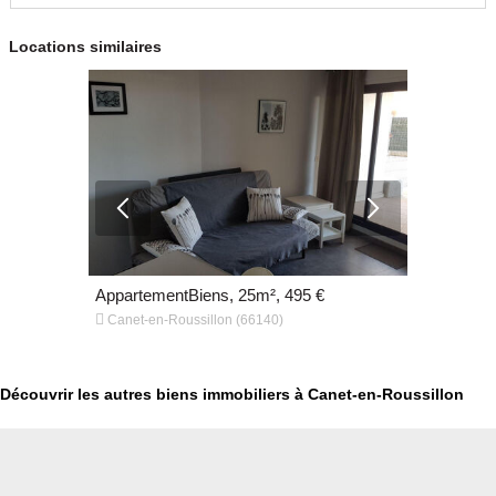
Locations similaires
€
AppartementBiens, 25m², 495 €
Appartemen


Canet-en-Roussillon (66140)
Perpignan 
Découvrir les autres biens immobiliers à Canet-en-Roussillon