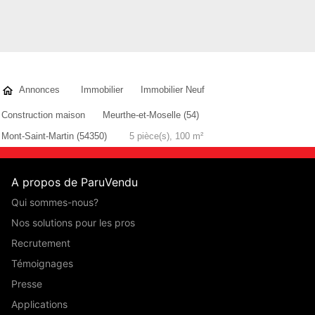
Annonces
Immobilier
Immobilier Neuf
Construction maison
Meurthe-et-Moselle (54)
Mont-Saint-Martin (54350)
5 pièce(s), 100 m²
A propos de ParuVendu
Qui sommes-nous?
Nos solutions pour les pros
Recrutement
Témoignages
Presse
Applications