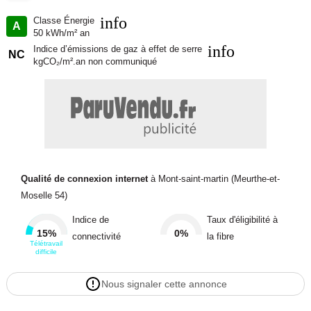
raccordements, papiers peints, peintures, revêtement de sol dans
les chambres, qui sont chiffrés dans les travaux qui restent à
info
Classe Énergie
A
50 kWh/m² an
charge du client. Tarif modifiable sans préavis). Étiquette énergie :
info
Indice d’émissions de gaz à effet de serre
A. Différents modèles disponibles pour ce terrain. Assurances et
NC
kgCO₂/m².an non communiqué
garanties du constructeur comprises (RC professionnelle,
décennale, dommage ouvrage).
MAISONS HORIZON 4 rue Pierre Simon de Laplace 57070 Metz
Référence : AL2286609
Bien En copropriété : non
Qualité de connexion internet
à Mont-saint-martin (Meurthe-et-
Moselle 54)
Contacter l'annonceur
Indice de
Taux d'éligibilité à
MAISONS HORIZON
15%
0%
connectivité
la fibre
Télétravail
difficile
Nous signaler cette annonce