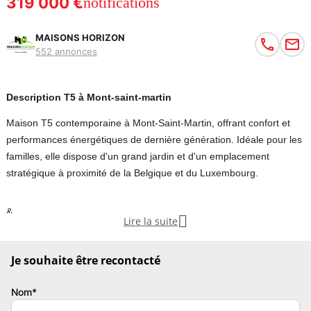
319 000 €
notifications
MAISONS HORIZON
552 annonces
Description T5 à Mont-saint-martin
Maison T5 contemporaine à Mont-Saint-Martin, offrant confort et
performances énergétiques de dernière génération. Idéale pour les
familles, elle dispose d'un grand jardin et d'un emplacement
stratégique à proximité de la Belgique et du Luxembourg.
&

Lire la suite
127969; VENTE - Maison T5 neuve de 100 m² à Mont-Saint-Martin
Je souhaite être recontacté
&
10024; Emplacement stratégique, à la frontière
Nom*
Belgique/Luxembourg et proche de Thionville