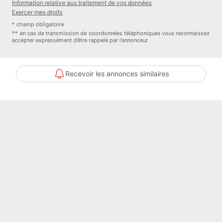
Information relative aux traitement de vos données
énergétiques de dernière génération.
Exercer mes droits
* champ obligatoire
&
** en cas de transmission de coordonnées téléphoniques vous reconnaissez
128205; Localisation idéale
accepter expressément d’être rappelé par l’annonceur.
Quartier résidentiel prisé, calme et verdoyant
Recevoir les annonces similaires
Écoles à moins de 10 minutes à pied
Gare de Longwy à 10 minutes en voiture
Accès rapide à la N52 (1 km) vers Luxembourg/Belgique
Commerces de proximité (boulangerie, boucherie, poste,
bibliothèque, tennis...) à deux pas
&
128176; Prix : 319 000 €