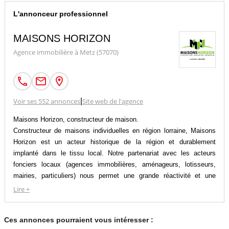
L'annonceur professionnel
MAISONS HORIZON
Agence immobilière à Metz (57070)
Voir ses 552 annonces
|
Site web de l'agence
Maisons Horizon, constructeur de maison.
Constructeur de maisons individuelles en région lorraine, Maisons
Horizon est un acteur historique de la région et durablement
implanté dans le tissu local. Notre partenariat avec les acteurs
fonciers locaux (agences immobilières, aménageurs, lotisseurs,
mairies, particuliers) nous permet une grande réactivité et une
connaissance profonde du marché. Notre catalogue est donc
Lire +
régulièrement enrichi de nouvelles offres avec plus de 200 terrains
constructibles à bâtir et 87 maisons à construire selon 32 types de
Ces annonces pourraient vous intéresser :
modèles différents.