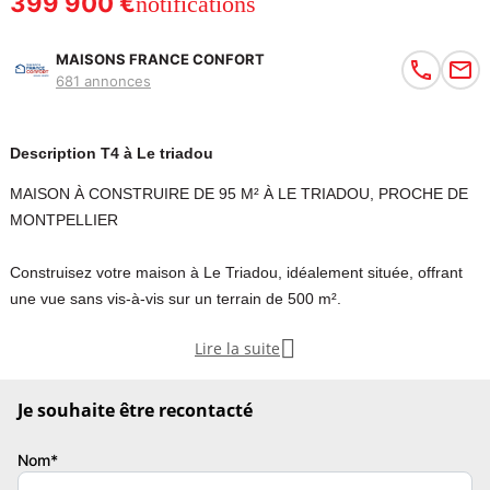
399 900 €
notifications
MAISONS FRANCE CONFORT
681 annonces
Description T4 à Le triadou
MAISON À CONSTRUIRE DE 95 M² À LE TRIADOU, PROCHE DE
MONTPELLIER
Construisez votre maison à Le Triadou, idéalement située, offrant
une vue sans vis-à-vis sur un terrain de 500 m².

Lire la suite
Cette maison à bâtir propose un total de 4 pièces, comprenant 3
chambres. Elle dispose également de 2 salles de bains et d'une
cuisine.
Je souhaite être recontacté
Elle est organisée sur un seul niveau, favorisant un accès pratique
Nom*
et une vie de plain-pied.