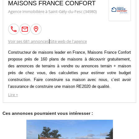
MAISONS FRANCE CONFORT
Agence immobilière à Saint-Gély-du-Fesc (34980)
Voir ses 681 annonces
|
Site web de l'agence
Constructeur de maisons leader en France, Maisons France Confort
propose près de 160 plans de maisons à découvrir gratuitement,
des annonces de terrains à vendre ou annonces terrain + maison
près de chez vous, des calculettes pour estimer votre budget
construction. Faire construire sa maison avec nous, c’est avoir
l’assurance de construire une maison RE2020 de qualité.
Faire appel à un constructeur pour son projet de construction de
Lire +
maison individuelle c’est s’offrir une prestation clé en main et
encadrée juridiquement.
Ces annonces pourraient vous intéresser :
Ce choix est celui de la sécurité, en choisissant un constructeur
comme Maisons France Confort vous profitez des garanties du
leader Français, d’un choix de plans de maisons catalogue et sur-
mesure et de l’expérience d’une entreprise