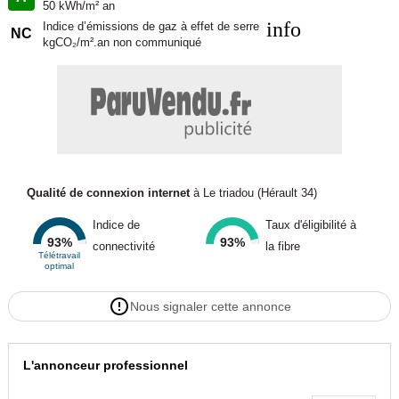
50 kWh/m² an
info
Indice d’émissions de gaz à effet de serre
NC
kgCO₂/m².an non communiqué
Qualité de connexion internet
à Le triadou (Hérault 34)
Indice de
Taux d'éligibilité à
93%
93%
connectivité
la fibre
Télétravail
optimal
Nous signaler cette annonce
L'annonceur professionnel