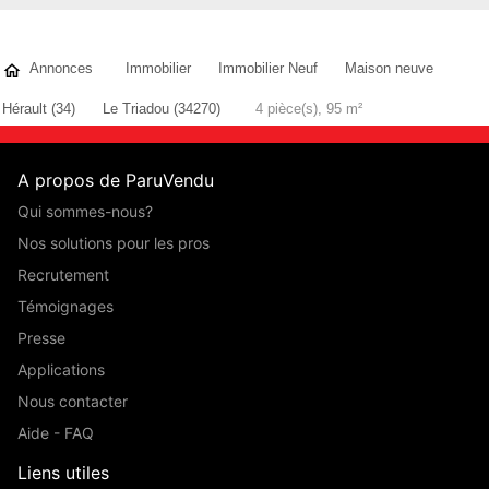
Annonces
Immobilier
Immobilier Neuf
Maison neuve
Hérault (34)
Le Triadou (34270)
4 pièce(s), 95 m²
A propos de ParuVendu
Qui sommes-nous?
Nos solutions pour les pros
Recrutement
Témoignages
Presse
Applications
Nous contacter
Aide - FAQ
Liens utiles