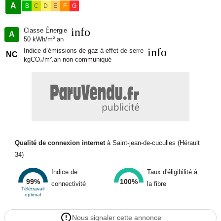
A
B
C
D
E
F
G
info
Classe Énergie
A
50 kWh/m² an
info
Indice d’émissions de gaz à effet de serre
NC
kgCO₂/m².an non communiqué
Qualité de connexion internet
à Saint-jean-de-cuculles (Hérault
34)
Indice de
Taux d'éligibilité à
99%
100%
connectivité
la fibre
Télétravail
optimal
Nous signaler cette annonce