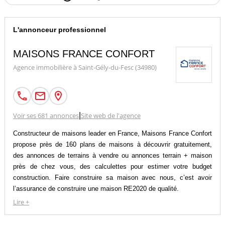
L'annonceur professionnel
MAISONS FRANCE CONFORT
Agence immobilière à Saint-Gély-du-Fesc (34980)
Voir ses 681 annonces
|
Site web de l'agence
Constructeur de maisons leader en France, Maisons France Confort
propose près de 160 plans de maisons à découvrir gratuitement,
des annonces de terrains à vendre ou annonces terrain + maison
près de chez vous, des calculettes pour estimer votre budget
construction. Faire construire sa maison avec nous, c’est avoir
l’assurance de construire une maison RE2020 de qualité.
Faire appel à un constructeur pour son projet de construction de
Lire +
maison individuelle c’est s’offrir une prestation clé en main et
encadrée juridiquement.