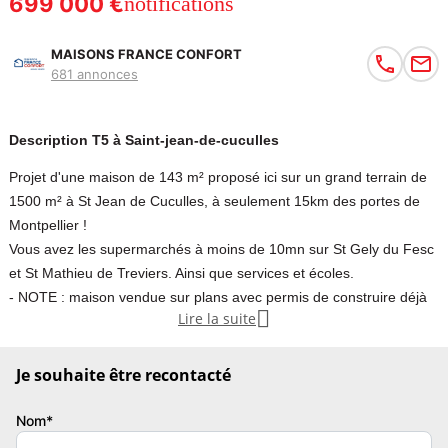
699 000 €
notifications
MAISONS FRANCE CONFORT
681 annonces
Description T5 à Saint-jean-de-cuculles
Projet d'une maison de 143 m² proposé ici sur un grand terrain de
1500 m² à St Jean de Cuculles, à seulement 15km des portes de
Montpellier !
Vous avez les supermarchés à moins de 10mn sur St Gely du Fesc
et St Mathieu de Treviers. Ainsi que services et écoles.
- NOTE : maison vendue sur plans avec permis de construire déjà

Lire la suite
en cours d'instruction. L'extérieur de la maison ne sera donc pas
modifiable, uniquement l'intérieur -
Je souhaite être recontacté
Ce plan personnalisable offre le confort de 3 spacieuses chambres
dont la suite parentale avec sa salle d'eau et grand dressing, un
Nom*
bureau pouvant se transformer en 4ème chambre, une cuisine