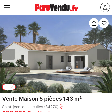
1
/
10
Vente Maison 5 pièces 143 m²
Saint-jean-de-cuculles (34270)