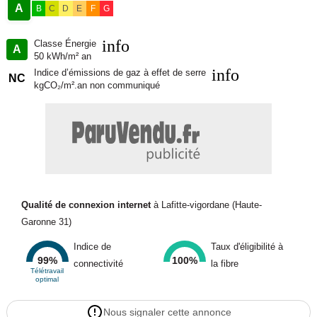
A
B
C
D
E
F
G
info
Classe Énergie
A
50 kWh/m² an
info
Indice d’émissions de gaz à effet de serre
NC
kgCO₂/m².an non communiqué
Qualité de connexion internet
à Lafitte-vigordane (Haute-
Garonne 31)
Indice de
Taux d'éligibilité à
99%
100%
connectivité
la fibre
Télétravail
optimal
Nous signaler cette annonce