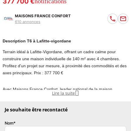
377 700 €
notifications
MAISONS FRANCE CONFORT
610 annonces
Description T6 à Lafitte-vigordane
Terrain idéal à Lafitte-Vigordane, offrant un cadre calme pour
construire une maison individuelle de 140 m² avec 4 chambres.
Profitez d'un projet sur mesure, à proximité des commodités et des
axes principaux. Prix : 377 700 €
Avec Maisons France Confort, leader national de la maison

Lire la suite
individuelle, je vous accompagne dans la conception d'un projet sur
mesure, maîtrisé de A à Z. Architecte d'intérieur et fort de plus de
Je souhaite être recontacté
70 réalisations, je mets mon expertise à votre service pour un
accompagnement clair, rigoureux et personnalisé. « Bien construire
Nom*
votre avenir ».