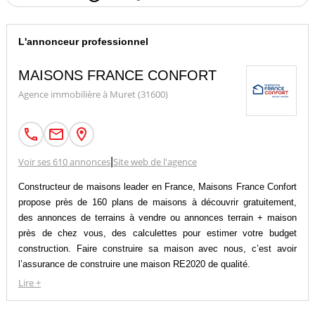
L'annonceur professionnel
MAISONS FRANCE CONFORT
Agence immobilière à Muret (31600)
Voir ses 610 annonces
|
Site web de l'agence
Constructeur de maisons leader en France, Maisons France Confort
propose près de 160 plans de maisons à découvrir gratuitement,
des annonces de terrains à vendre ou annonces terrain + maison
près de chez vous, des calculettes pour estimer votre budget
construction. Faire construire sa maison avec nous, c’est avoir
l’assurance de construire une maison RE2020 de qualité.
Faire appel à un constructeur pour son projet de construction de
Lire +
maison individuelle c’est s’offrir une prestation clé en main et
encadrée juridiquement.