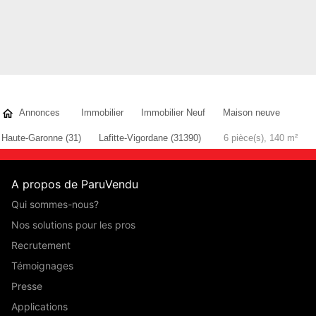
Annonces
Immobilier
Immobilier Neuf
Maison neuve
Haute-Garonne (31)
Lafitte-Vigordane (31390)
6 pièce(s), 140 m²
A propos de ParuVendu
Qui sommes-nous?
Nos solutions pour les pros
Recrutement
Témoignages
Presse
Applications