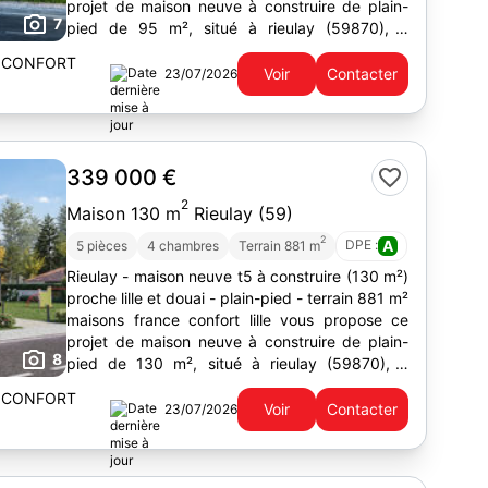
projet de maison neuve à construire de plain-
7
pied de 95 m², situé à rieulay (59870), à
proximité de...
 CONFORT
Voir
Contacter
23/07/2026
339 000 €
2
Maison 130 m
Rieulay (59)
2
DPE :
A
5 pièces
4 chambres
Terrain 881 m
Rieulay - maison neuve t5 à construire (130 m²)
proche lille et douai - plain-pied - terrain 881 m²
maisons france confort lille vous propose ce
projet de maison neuve à construire de plain-
8
pied de 130 m², situé à rieulay (59870), à
proximité de...
 CONFORT
Voir
Contacter
23/07/2026