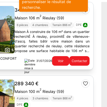
personnaliser le résultat de
recherche.
349 340 €
2
Maison 106 m
Rieulay (59)
2
DPE :
A
6 pièces
4 chambres
Terrain 866 m
Maison À construire de 106 m² dans un quartier
recherchÉ À rieulay, proximitÉ de villeneuve-
d'ascq. faites bâtir votre maison dans un
quartier recherché de rieulay. cette résidence
5
propose une surface habitable de 106 m² sur
un terrain de 866 m²,...
 CONFORT
Voir
Contacter
31/07/2026
289 340 €
2
Maison 100 m
Rieulay (59)
2
4 pièces
3 chambres
Terrain 866 m
DPE :
A