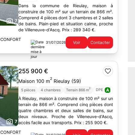
Dans la commune de Rieulay, maison à
construire de 100 m² sur un terrain de 866 m².
Comprend 4 pièces dont 3 chambres et 2 salles
7
de bains. Plain-pied et situation calme, proche
de Villeneuve-d'Ascq. Prix : 289 340 €.
 CONFORT
Voir
Contacter
31/07/2026
255 900 €
2
Maison 100 m
Rieulay (59)
2
DPE :
A
5 pièces
4 chambres
Terrain 866 m
À Rieulay, maison à construire de 100 m² sur un
terrain de 866 m². Comprend cinq pièces dont
quatre chambres et deux salles de bains, sur
deux niveaux. Proche de Villeneuve-d'Ascq,
7
accès facile aux transports. Prix : 255 900 €.
 CONFORT