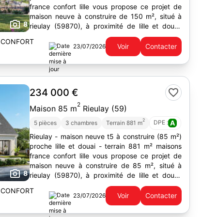
france confort lille vous propose ce projet de
maison neuve à construire de 150 m², situé à
8
rieulay (59870), à proximité de lille et douai,
dans un...
 CONFORT
Voir
Contacter
23/07/2026
234 000 €
2
Maison 85 m
Rieulay (59)
2
DPE :
A
5 pièces
3 chambres
Terrain 881 m
Rieulay - maison neuve t5 à construire (85 m²)
proche lille et douai - terrain 881 m² maisons
france confort lille vous propose ce projet de
maison neuve à construire de 85 m², situé à
8
rieulay (59870), à proximité de lille et douai,
dans un...
 CONFORT
Voir
Contacter
23/07/2026