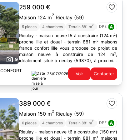
259 000 €
2
Maison 124 m
Rieulay (59)
2
DPE :
A
5 pièces
4 chambres
Terrain 881 m
Rieulay - maison neuve t5 à construire (124 m²)
proche lille et douai - terrain 881 m² maisons
france confort lille vous propose ce projet de
maison neuve à construire de 124 m²,
9
idéalement situé à rieulay (59870), à proximité
de lille et douai,...
 CONFORT
Voir
Contacter
23/07/2026
389 000 €
2
Maison 150 m
Rieulay (59)
2
DPE :
A
6 pièces
4 chambres
Terrain 881 m
Rieulay - maison neuve t6 à construire (150 m²)
proche lille et douai - terrain 881 m² maisons