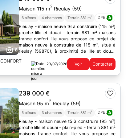
2
Maison 115 m
Rieulay (59)
2
DPE :
A
6 pièces
4 chambres
Terrain 881 m
Rieulay - maison neuve t6 à construire (115 m²)
proche lille et douai - terrain 881 m² maisons
france confort lille vous propose ce projet de
maison neuve à construire de 115 m², situé à
8
rieulay (59870), à proximité de lille et douai,
dans un...
 CONFORT
Voir
Contacter
23/07/2026
239 000 €
2
Maison 95 m
Rieulay (59)
2
DPE :
A
5 pièces
3 chambres
Terrain 881 m
Rieulay - maison neuve t5 à construire (95 m²)
proche lille et douai - plain-pied - terrain 881 m²
maisons france confort lille vous propose ce