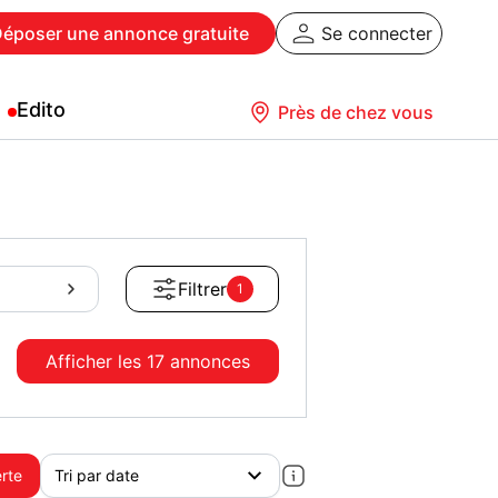
Déposer
une annonce gratuite
Se connecter
Edito
Près de chez vous
Filtrer
1
Afficher les
17 annonces
erte