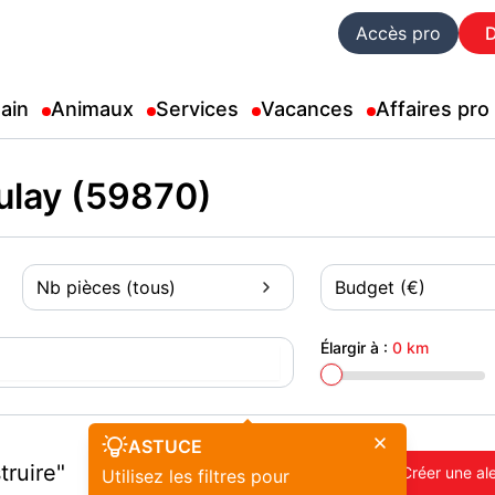
Accès pro
ain
Animaux
Services
Vacances
Affaires pro
ulay (59870)
Nb pièces (tous)
Budget (€)
Élargir à :
0 km
ASTUCE
ruire"
Créer une al
Utilisez les filtres pour