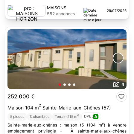
MAISONS
29/07/2026
HORIZON
552 annonces
4
252 000 €
2
Maison 104 m
Sainte-Marie-aux-Chênes (57)
2
DPE :
A
5 pièces
3 chambres
Terrain 215 m
Sainte-marie-aux-chênes : maison t5 (104 m²) à vendre
emplacement privilégié - À sainte-marie-aux-chênes