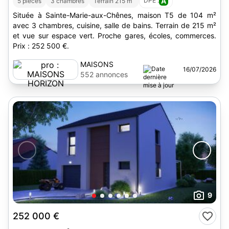
DPE :
A
5 pièces
3 chambres
Terrain 215 m
Située à Sainte-Marie-aux-Chênes, maison T5 de 104 m²
avec 3 chambres, cuisine, salle de bains. Terrain de 215 m²
et vue sur espace vert. Proche gares, écoles, commerces.
Prix : 252 500 €.
MAISONS
16/07/2026
HORIZON
552 annonces
9
252 000 €