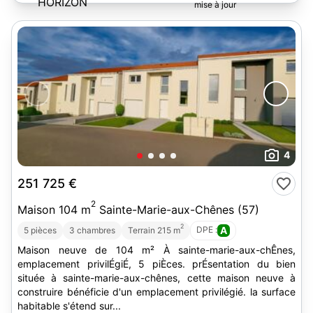
4
251 725 €
2
Maison 104 m
Sainte-Marie-aux-Chênes (57)
2
DPE :
A
5 pièces
3 chambres
Terrain 215 m
Maison neuve de 104 m² À sainte-marie-aux-chÊnes,
emplacement privilÉgiÉ, 5 piÈces. prÉsentation du bien
située à sainte-marie-aux-chênes, cette maison neuve à
construire bénéficie d'un emplacement privilégié. la surface
habitable s'étend sur...