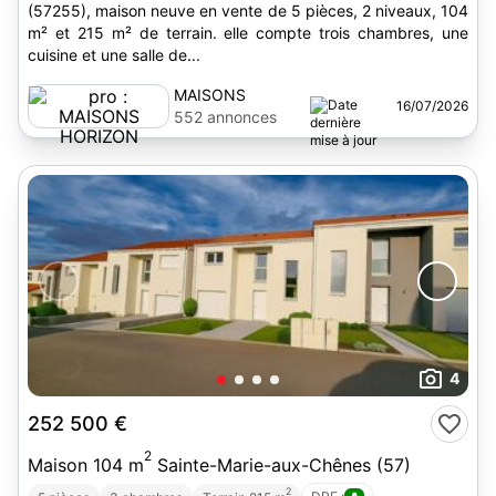
(57255), maison neuve en vente de 5 pièces, 2 niveaux, 104
m² et 215 m² de terrain. elle compte trois chambres, une
cuisine et une salle de...
MAISONS
16/07/2026
HORIZON
552 annonces
4
252 500 €
2
Maison 104 m
Sainte-Marie-aux-Chênes (57)
2