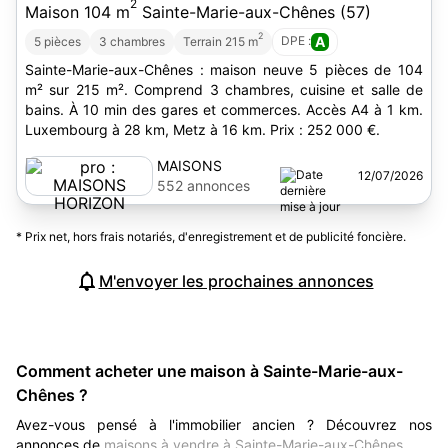
2
Maison 104 m
Sainte-Marie-aux-Chênes (57)
2
DPE :
A
5 pièces
3 chambres
Terrain 215 m
Sainte-Marie-aux-Chênes : maison neuve 5 pièces de 104
m² sur 215 m². Comprend 3 chambres, cuisine et salle de
bains. À 10 min des gares et commerces. Accès A4 à 1 km.
Luxembourg à 28 km, Metz à 16 km. Prix : 252 000 €.
MAISONS
12/07/2026
HORIZON
552 annonces
* Prix net, hors frais notariés, d'enregistrement et de publicité foncière.
M'envoyer les prochaines annonces
Comment acheter une maison à Sainte-Marie-aux-
Chênes ?
Avez-vous pensé à l'immobilier ancien ? Découvrez nos
annonces de
maisons à vendre à Sainte-Marie-aux-Chênes
.