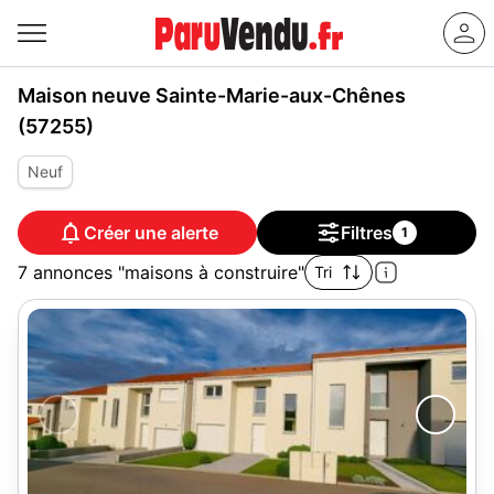
Maison neuve Sainte-Marie-aux-Chênes
(57255)
Neuf
Créer une alerte
Filtres
1
7 annonces "maisons à construire"
Tri