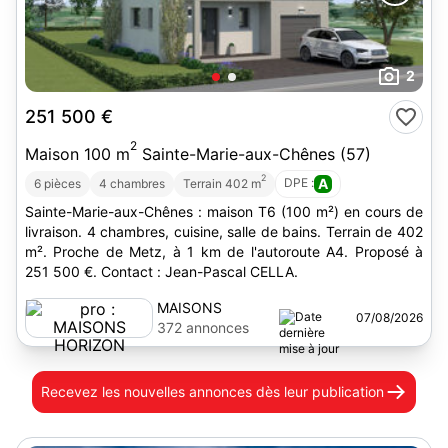
2
251 500 €
2
Maison 100 m
Sainte-Marie-aux-Chênes (57)
2
DPE :
A
6 pièces
4 chambres
Terrain 402 m
Sainte-Marie-aux-Chênes : maison T6 (100 m²) en cours de
livraison. 4 chambres, cuisine, salle de bains. Terrain de 402
m². Proche de Metz, à 1 km de l'autoroute A4. Proposé à
251 500 €. Contact : Jean-Pascal CELLA.
MAISONS
07/08/2026
HORIZON
372 annonces
Recevez les nouvelles annonces
dès leur publication