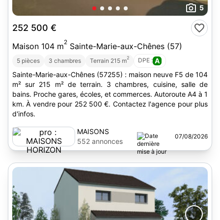
5
252 500 €
2
Maison 104 m
Sainte-Marie-aux-Chênes (57)
2
DPE :
A
5 pièces
3 chambres
Terrain 215 m
Sainte-Marie-aux-Chênes (57255) : maison neuve F5 de 104
m² sur 215 m² de terrain. 3 chambres, cuisine, salle de
bains. Proche gares, écoles, et commerces. Autoroute A4 à 1
km. À vendre pour 252 500 €. Contactez l'agence pour plus
d'infos.
MAISONS
07/08/2026
HORIZON
552 annonces