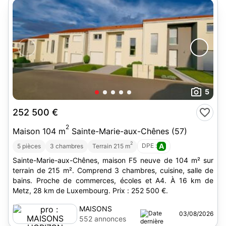
5
252 500 €
2
Maison 104 m
Sainte-Marie-aux-Chênes (57)
2
DPE :
A
5 pièces
3 chambres
Terrain 215 m
Sainte-Marie-aux-Chênes, maison F5 neuve de 104 m² sur
terrain de 215 m². Comprend 3 chambres, cuisine, salle de
bains. Proche de commerces, écoles et A4. À 16 km de
Metz, 28 km de Luxembourg. Prix : 252 500 €.
MAISONS
03/08/2026
HORIZON
552 annonces