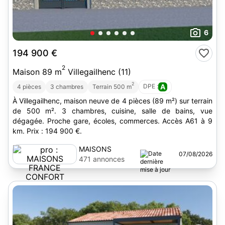
6
194 900 €
2
Maison 89 m
Villegailhenc (11)
2
DPE :
A
4 pièces
3 chambres
Terrain 500 m
À Villegailhenc, maison neuve de 4 pièces (89 m²) sur terrain
de 500 m². 3 chambres, cuisine, salle de bains, vue
dégagée. Proche gare, écoles, commerces. Accès A61 à 9
km. Prix : 194 900 €.
MAISONS
07/08/2026
FRANCE
471 annonces
CONFORT