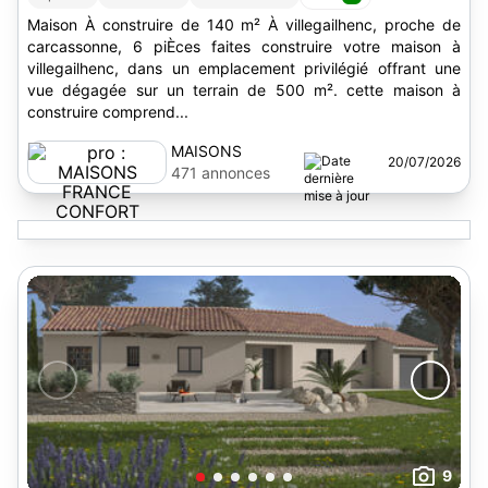
Maison À construire de 140 m² À villegailhenc, proche de
carcassonne, 6 piÈces faites construire votre maison à
villegailhenc, dans un emplacement privilégié offrant une
vue dégagée sur un terrain de 500 m². cette maison à
construire comprend...
MAISONS
20/07/2026
FRANCE
471 annonces
CONFORT
9