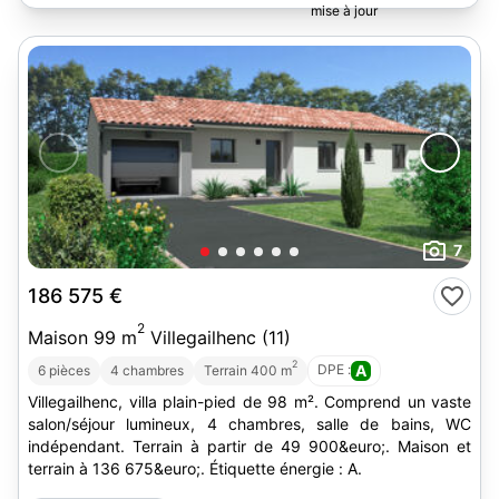
7
186 575 €
2
Maison 99 m
Villegailhenc (11)
2
DPE :
A
6 pièces
4 chambres
Terrain 400 m
Villegailhenc, villa plain-pied de 98 m². Comprend un vaste
salon/séjour lumineux, 4 chambres, salle de bains, WC
indépendant. Terrain à partir de 49 900&euro;. Maison et
terrain à 136 675&euro;. Étiquette énergie : A.