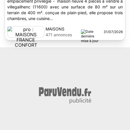
emplacement privilégié - maison neuve 4 pièces à vendre à
villegailhenc (11600) avec une surface de 80 m² sur un
terrain de 400 m². conçue de plain-pied, elle propose trois
chambres, une cuisine...
MAISONS
31/07/2026
FRANCE
471 annonces
CONFORT