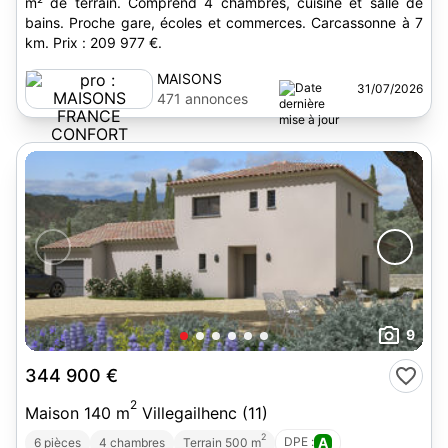
m² de terrain. Comprend 4 chambres, cuisine et salle de
bains. Proche gare, écoles et commerces. Carcassonne à 7
km. Prix : 209 977 €.
MAISONS
31/07/2026
FRANCE
471 annonces
CONFORT
9
344 900 €
2
Maison 140 m
Villegailhenc (11)
2
DPE :
A
6 pièces
4 chambres
Terrain 500 m