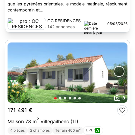
que les pyrénées orientales. le modèle matinale, résolument
contemporain et...
OC RESIDENCES
05/08/2026
142 annonces
8
171 491 €
2
Maison 73 m
Villegailhenc (11)
2
DPE :
A
4 pièces
2 chambres
Terrain 400 m