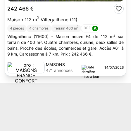
242 466 €
2
Maison 112 m
Villegailhenc (11)
2
DPE :
A
4 pièces
4 chambres
Terrain 400 m
Villegailhenc (11600) - Maison neuve F4 de 112 m² sur
terrain de 400 m². Quatre chambres, cuisine, deux salles de
bains. Proche des écoles, commerces et gare. Accès A61 à
9 km, Carcassonne à 7 km. Prix : 242 466 €.
MAISONS
14/07/2026
FRANCE
471 annonces
CONFORT