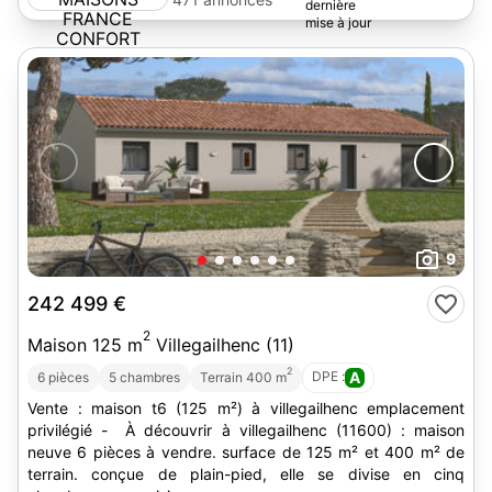
CONFORT
9
242 499 €
2
Maison 125 m
Villegailhenc (11)
2
DPE :
A
6 pièces
5 chambres
Terrain 400 m
Vente : maison t6 (125 m²) à villegailhenc emplacement
privilégié - À découvrir à villegailhenc (11600) : maison
neuve 6 pièces à vendre. surface de 125 m² et 400 m² de
terrain. conçue de plain-pied, elle se divise en cinq