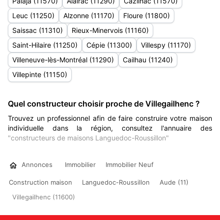
Palaja (11570)
Alairac (11290)
Cazilhac (11570)
Leuc (11250)
Alzonne (11170)
Floure (11800)
Saissac (11310)
Rieux-Minervois (11160)
Saint-Hilaire (11250)
Cépie (11300)
Villespy (11170)
Villeneuve-lès-Montréal (11290)
Cailhau (11240)
Villepinte (11150)
Quel constructeur choisir proche de Villegailhenc ?
Trouvez un professionnel afin de faire construire votre maison
individuelle dans la région, consultez l'annuaire des
"constructeurs de maisons Languedoc-Roussillon"
Annonces
Immobilier
Immobilier Neuf
Construction maison
Languedoc-Roussillon
Aude (11)
Villegailhenc (11600)