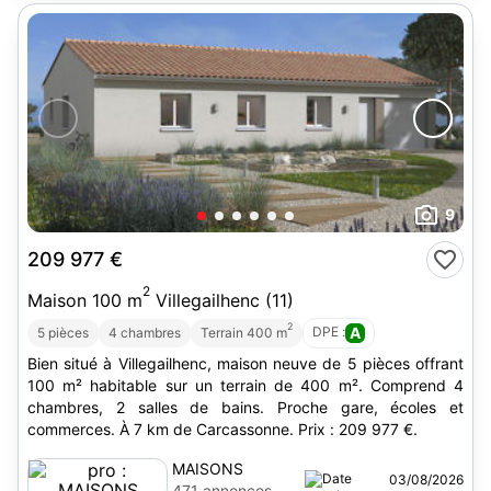
9
209 977 €
2
Maison 100 m
Villegailhenc (11)
2
DPE :
A
5 pièces
4 chambres
Terrain 400 m
Bien situé à Villegailhenc, maison neuve de 5 pièces offrant
100 m² habitable sur un terrain de 400 m². Comprend 4
chambres, 2 salles de bains. Proche gare, écoles et
commerces. À 7 km de Carcassonne. Prix : 209 977 €.
MAISONS
03/08/2026
FRANCE
471 annonces