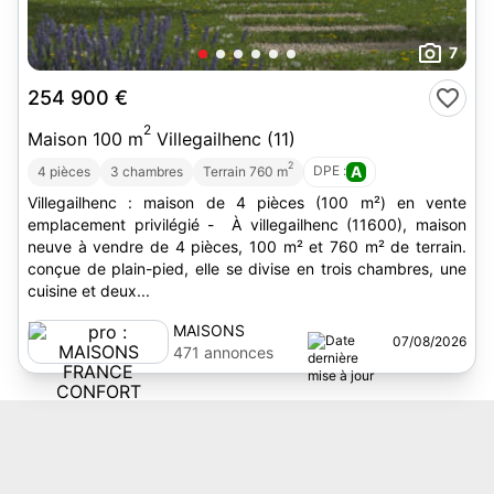
7
254 900 €
2
Maison 100 m
Villegailhenc (11)
2
DPE :
A
4 pièces
3 chambres
Terrain 760 m
Villegailhenc : maison de 4 pièces (100 m²) en vente
emplacement privilégié - À villegailhenc (11600), maison
neuve à vendre de 4 pièces, 100 m² et 760 m² de terrain.
conçue de plain-pied, elle se divise en trois chambres, une
cuisine et deux...
MAISONS
07/08/2026
FRANCE
471 annonces
CONFORT