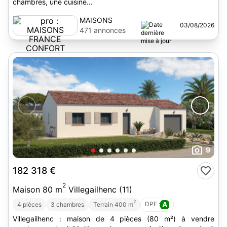
chambres, une cuisine...
MAISONS
03/08/2026
FRANCE
471 annonces
CONFORT
9
182 318 €
2
Maison 80 m
Villegailhenc (11)
2
DPE :
A
4 pièces
3 chambres
Terrain 400 m
Villegailhenc : maison de 4 pièces (80 m²) à vendre