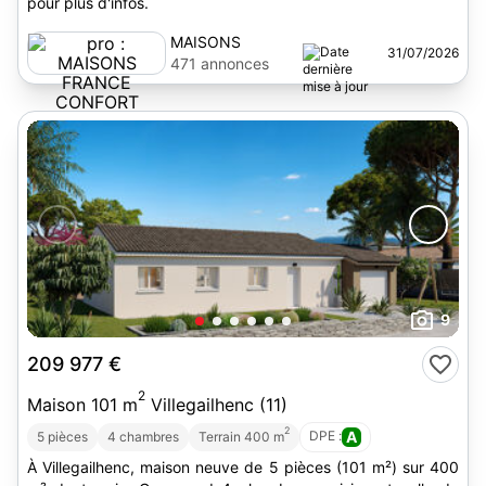
pour plus d'infos.
MAISONS
31/07/2026
FRANCE
471 annonces
CONFORT
9
209 977 €
2
Maison 101 m
Villegailhenc (11)
2
DPE :
A
5 pièces
4 chambres
Terrain 400 m
À Villegailhenc, maison neuve de 5 pièces (101 m²) sur 400