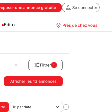
Déposer
une annonce gratuite
Se connecter
Edito
Près de chez vous
Filtrer
1
Afficher les
13 annonces
erte