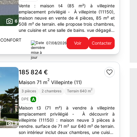
Vente : maison t4 (85 m²) à villepinte
emplacement privilégié - À villepinte (11150),
maison neuve en vente de 4 pièces, 85 m² et
6
508 m² de terrain. elle propose trois chambres,
une cuisine et une salle de bains. vue dégagée.
À dix minutes : gare...
 CONFORT
Voir
Contacter
07/08/2026
185 824 €
2
Maison 71 m
Villepinte (11)
2
3 pièces
2 chambres
Terrain 640 m
DPE :
A
Maison t3 (71 m²) à vendre à villepinte
emplacement privilégié - À découvrir à
villepinte (11150) : maison neuve 3 pièces à
9
vendre. surface de 71 m² sur 640 m² de terrain.
son intérieur inclut deux chambres, une cuisine