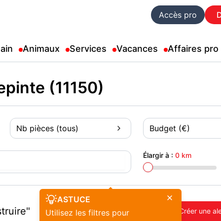
Accès pro
ain
Animaux
Services
Vacances
Affaires pro
epinte (11150)
Nb pièces (tous)
Budget (€)
Élargir à :
0 km
ASTUCE
truire"
Créer une al
Utilisez les filtres pour