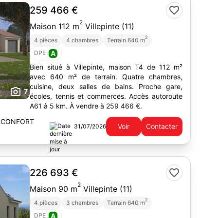
259 466 €
2
Maison 112 m
Villepinte (11)
2
4 pièces
4 chambres
Terrain 640 m
DPE :
A
Bien situé à Villepinte, maison T4 de 112 m²
avec 640 m² de terrain. Quatre chambres,
cuisine, deux salles de bains. Proche gare,
7
écoles, tennis et commerces. Accès autoroute
A61 à 5 km. À vendre à 259 466 €.
 CONFORT
Voir
Contacter
31/07/2026
226 693 €
2
Maison 90 m
Villepinte (11)
2
4 pièces
3 chambres
Terrain 640 m
DPE :
A