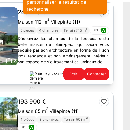
personnaliser le résultat de
recherche.
243 019 €
2
Maison 112 m
Villepinte (11)
2
DPE :
A
5 pièces
4 chambres
Terrain 745 m
Découvrez les charmes de la libeccio. cette
belle maison de plain-pied, qui saura vous
séduire par son architecture en forme de l, son
look tendance et son aménagement intérieur.
8
son espace de vie traversant et lumineux de 48
m² vous offre un...
Voir
Contacter
29/07/2026
193 900 €
2
Maison 85 m
Villepinte (11)
2
4 pièces
3 chambres
Terrain 508 m
DPE :
A