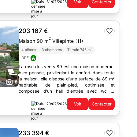
Voir
Contacter
31/07/2026
203 167 €
2
Maison 90 m
Villepinte (11)
2
4 pièces
3 chambres
Terrain 745 m
DPE :
A
La rose des vents 89 est une maison moderne,
bien pensée, privilégiant le confort dans toute
la maison. elle dispose d'une surface de 89 m²
8
habitable, de plain-pied, optimisée et
composée d'un hall d'entrée avec wc et
placards, d'un salon séjour...
Voir
Contacter
29/07/2026
233 394 €