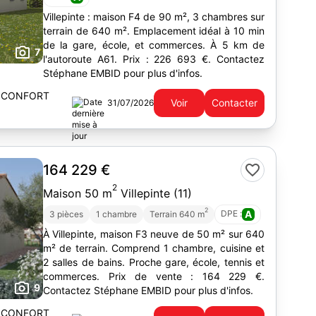
Villepinte : maison F4 de 90 m², 3 chambres sur
terrain de 640 m². Emplacement idéal à 10 min
de la gare, école, et commerces. À 5 km de
7
l'autoroute A61. Prix : 226 693 €. Contactez
Stéphane EMBID pour plus d'infos.
 CONFORT
Voir
Contacter
31/07/2026
164 229 €
2
Maison 50 m
Villepinte (11)
2
DPE :
A
3 pièces
1 chambre
Terrain 640 m
À Villepinte, maison F3 neuve de 50 m² sur 640
m² de terrain. Comprend 1 chambre, cuisine et
2 salles de bains. Proche gare, école, tennis et
commerces. Prix de vente : 164 229 €.
9
Contactez Stéphane EMBID pour plus d'infos.
 CONFORT