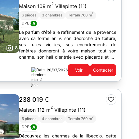
2
Maison 109 m
Villepinte (11)
2
6 pièces
3 chambres
Terrain 760 m
DPE :
A
Le parfum d'été a le raffinement de la provence
avec sa forme en v. son décroché de toiture,
ses tuiles vieillies, ses encadrements de
8
fenêtres donneront à votre maison tout son
charme. son hall d'entrée avec placards et wc
s'ouvrira sur un...
Voir
Contacter
20/07/2026
238 019 €
2
Maison 112 m
Villepinte (11)
2
5 pièces
4 chambres
Terrain 760 m
DPE :
A
Découvrez les charmes de la libeccio. cette