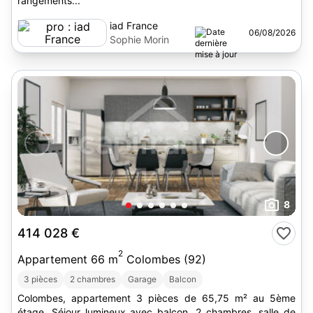
rangements...
iad France
06/08/2026
Sophie Morin
8
414 028 €
2
Appartement 66 m
Colombes (92)
3 pièces
2 chambres
Garage
Balcon
Colombes, appartement 3 pièces de 65,75 m² au 5ème
étage. Séjour lumineux avec balcon, 2 chambres, salle de