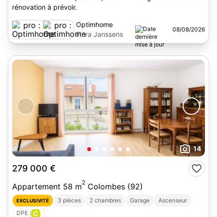
rénovation à prévoir.
Optimhome
08/08/2026
Flora Janssens
14
279 000 €
2
Appartement 58 m
Colombes (92)
3 pièces
2 chambres
Garage
Ascenseur
EXCLUSIVITÉ
DPE :
C