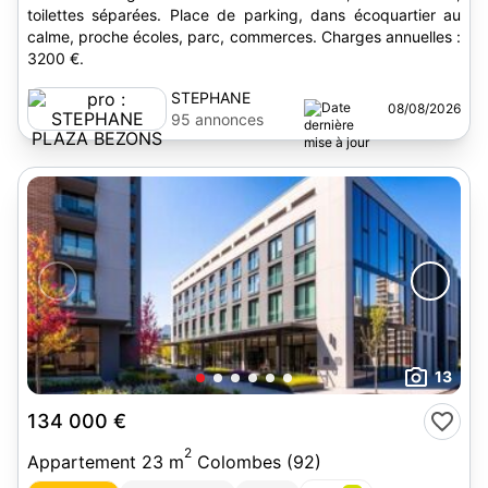
toilettes séparées. Place de parking, dans écoquartier au
calme, proche écoles, parc, commerces. Charges annuelles :
3200 €.
STEPHANE
08/08/2026
PLAZA BEZONS
95 annonces
13
134 000 €
2
Appartement 23 m
Colombes (92)