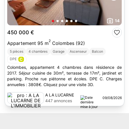
14
450 000 €
2
Appartement 95 m
Colombes (92)
5 pièces
4 chambres
Garage
Ascenseur
Balcon
DPE :
C
Colombes, appartement 4 chambres dans résidence de
2017. Séjour cuisine de 30m², terrasse de 17m², jardinet et
parking. Proche rue piétonne et écoles. DPE C. Charges
annuelles : 3808€. Cliquez pour une visite 3D.
A LA LUCARNE
09/08/2026
DE L'IMMOBILIER
447 annonces