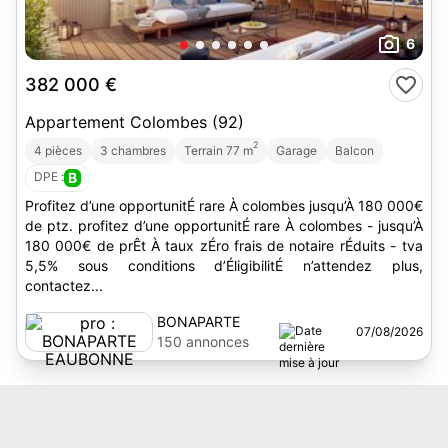
6
382 000 €
Appartement Colombes (92)
2
4 pièces
3 chambres
Terrain 77 m
Garage
Balcon
DPE :
B
Profitez d’une opportunitÉ rare À colombes jusqu’À 180 000€
de ptz. profitez d’une opportunitÉ rare À colombes - jusqu’À
180 000€ de prÊt À taux zÉro frais de notaire rÉduits - tva
5,5% sous conditions d’ÉligibilitÉ n’attendez plus,
contactez...
BONAPARTE
07/08/2026
EAUBONNE
150 annonces