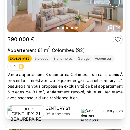
14
390 000 €
2
Appartement 81 m
Colombes (92)
5 pièces
3 chambres
Garage
Ascenseur
EXCLUSIVITÉ
DPE :
E
Vente appartement 3 chambres. Colombes rue saint-denis À
proximité immédiate du square edgar quinet century 21
beaurepaire vous propose en exclusivité ce bel appartement
5 pièces de 81 m², entièrement rénové, situé au 1er étage
avec ascenseur d'une résidence bien...
CENTURY 21
09/08/2026
BEAUREPAIRE
35 annonces