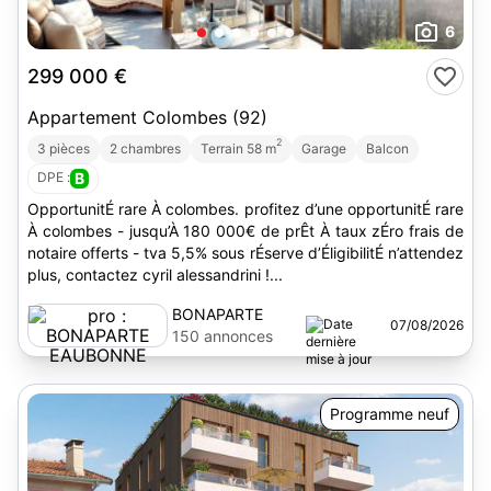
6
299 000 €
Appartement Colombes (92)
2
3 pièces
2 chambres
Terrain 58 m
Garage
Balcon
DPE :
B
OpportunitÉ rare À colombes. profitez d’une opportunitÉ rare
À colombes - jusqu’À 180 000€ de prÊt À taux zÉro frais de
notaire offerts - tva 5,5% sous rÉserve d’ÉligibilitÉ n’attendez
plus, contactez cyril alessandrini !...
BONAPARTE
07/08/2026
EAUBONNE
150 annonces
Programme neuf