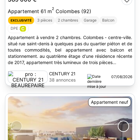
2
Appartement 61 m
Colombes (92)
3 pièces
2 chambres
Garage
Balcon
EXCLUSIVITÉ
DPE :
C
Appartement à vendre 2 chambres. Colombes - centre-ville.
situé rue saint-denis à quelques pas du quartier piéton et de
toutes commodités, bel appartement avec balcon et
stationnement. au quatrième étage d'une résidence récente
de 2017, appartement très lumineux de trois pièces...
CENTURY 21
07/08/2026
BEAUREPAIRE
38 annonces
Appartement neuf