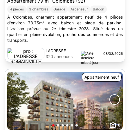
Appartement 79 m
Colombes (92)
4 pièces
3 chambres
Garage
Ascenseur
Balcon
À Colombes, charmant appartement neuf de 4 pièces
d'environ 78.75m² avec balcon et place de parking.
Livraison prévue au 2e trimestre 2028. Situé dans un
quartier en pleine évolution, proche des commerces et des
transports.
L’ADRESSE
08/08/2026
ROMAINVILLE
320 annonces
Appartement neuf
6