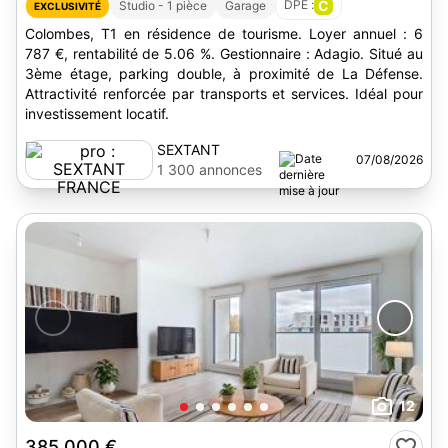
DPE :
C
Studio - 1 pièce
Garage
EXCLUSIVITÉ
Colombes, T1 en résidence de tourisme. Loyer annuel : 6
787 €, rentabilité de 5.06 %. Gestionnaire : Adagio. Situé au
3ème étage, parking double, à proximité de La Défense.
Attractivité renforcée par transports et services. Idéal pour
investissement locatif.
SEXTANT
07/08/2026
FRANCE
1 300 annonces
12
385 000 €