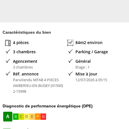
Caractéristiques du bien
4 pièces
84m2 environ
3 chambres
Parking / Garage
Agencement
Général
3 chambres
Etage : 1
Réf. annonce
Mise à jour
ParuVendu MFAB 4 PIECES
12/07/2026 à 05:15
AMBERIEU-EN-BUGEY (01500)
2-15998
Diagnostic de performance énergétique (DPE)
A
B
C
D
E
F
G