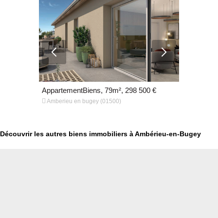
500 €
AppartementBiens, 79m², 298 500 €
Appartemen


Amberieu en bugey (01500)
Amberieu e
Découvrir les autres biens immobiliers à Ambérieu-en-Bugey