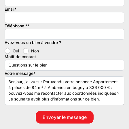
CPI9200226
Email*
LOT A1103
Appartement 4 pièces
Téléphone **
Nombre de chambres : 3
ETAGE 1
Surface habitable 83.6 m2
Avez-vous un bien à vendre ?
Annexe 84.55 m2
Oui
Non
Parking Inclus
Motif de contact
Prix de vente TTC (TVA 20%) 336 000 euro
BATIMENT A1 (IMMEUBLE R+2 / SANS ASCENSEUR)
Votre message*
Détails :
Nombre de chambre(s) : 3
Nombre de pièces : 4
Contacter l'annonceur
MOGATI AGENCE IMMOBILIERE