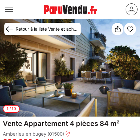
Retour à la liste Vente et achat appartement Ambérieu-en-Bugey
1
/
10
Vente Appartement 4 pièces 84 m²
Amberieu en bugey (01500)