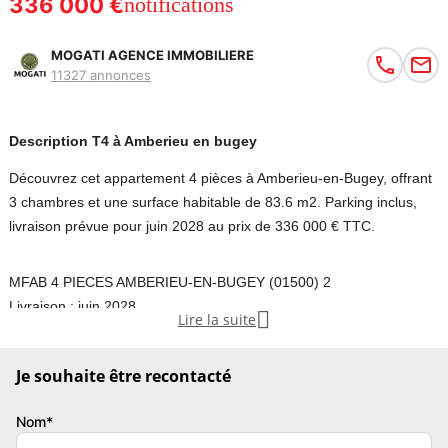
336 000 €
notifications
MOGATI AGENCE IMMOBILIERE
11327 annonces
Description T4 à Amberieu en bugey
Découvrez cet appartement 4 pièces à Amberieu-en-Bugey, offrant
3 chambres et une surface habitable de 83.6 m2. Parking inclus,
livraison prévue pour juin 2028 au prix de 336 000 € TTC.
MFAB 4 PIECES AMBERIEU-EN-BUGEY (01500) 2
Livraison : juin 2028

Lire la suite
Se renseigner pour les remises en cours
Les images de publicité ne sont pas contractuelles.
Je souhaite être recontacté
La commission de l’agence immobilière est payée par le mandant.
Le prix de vente affiche est hors frais d’agence.
Nom*
C’est le prix communique par le promoteur.