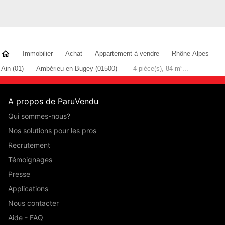
Immobilier
Achat
Appartement à vendre
Rhône-Alpes
Ain (01)
Ambérieu-en-Bugey (01500)
4 pièce(s), 84 m²...
A propos de ParuVendu
Qui sommes-nous?
Nos solutions pour les pros
Recrutement
Témoignages
Presse
Applications
Nous contacter
Aide - FAQ