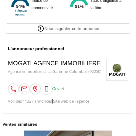
Indice de
Taux d'éligibilité à
94%
91%
connectivité
la fibre
Télétravail
optimal
Nous signaler cette annonce
L'annonceur professionnel
MOGATI AGENCE IMMOBILIERE
Agence immobilière à La Garenne-Colombes (92250)

Ouvert
-
Voir ses 11327 annonces
|
Site web de l'agence
Ventes similaires