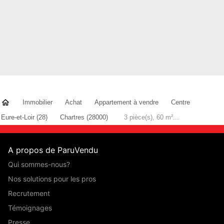
Immobilier
Achat
Appartement à vendre
Centre
Eure-et-Loir (28)
Chartres (28000)
3 pièce(s), 60 m²...
A propos de ParuVendu
Qui sommes-nous?
Nos solutions pour les pros
Recrutement
Témoignages
Presse