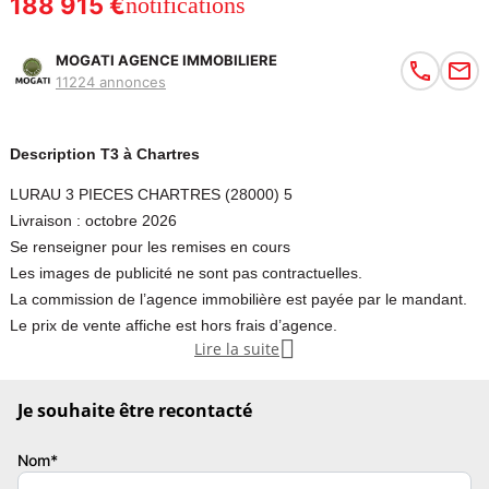
188 915 €
notifications
MOGATI AGENCE IMMOBILIERE
11224 annonces
Description T3 à Chartres
LURAU 3 PIECES CHARTRES (28000) 5
Livraison : octobre 2026
Se renseigner pour les remises en cours
Les images de publicité ne sont pas contractuelles.
La commission de l’agence immobilière est payée par le mandant.
Le prix de vente affiche est hors frais d’agence.

Lire la suite
C’est le prix communique par le promoteur.
CPI9200226
Je souhaite être recontacté
LOT E007
Appartement 3 pièces
Nom*
Nombre de chambres : 2