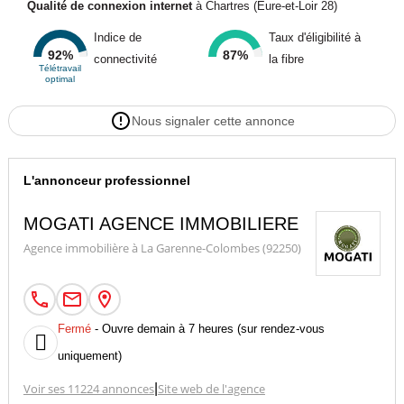
Qualité de connexion internet
à Chartres (Eure-et-Loir 28)
Indice de
Taux d'éligibilité à
92%
87%
connectivité
la fibre
Télétravail
optimal
Nous signaler cette annonce
L'annonceur professionnel
MOGATI AGENCE IMMOBILIERE
Agence immobilière à La Garenne-Colombes (92250)
Fermé
- Ouvre demain à 7 heures (sur rendez-vous

uniquement)
Voir ses 11224 annonces
|
Site web de l'agence