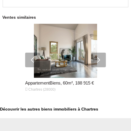
Ventes similaires
000 €
AppartementBiens, 60m², 188 915 €
Appartemen


Chartres (28000)
Chartres (2
Découvrir les autres biens immobiliers à Chartres