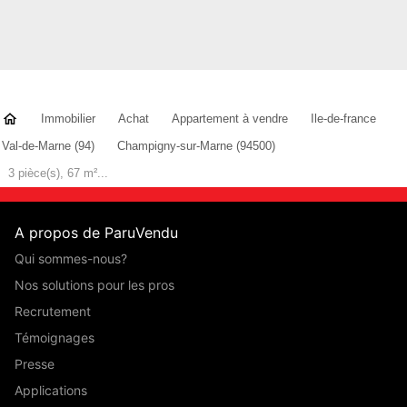
Immobilier
Achat
Appartement à vendre
Ile-de-france
Val-de-Marne (94)
Champigny-sur-Marne (94500)
3 pièce(s), 67 m²...
A propos de ParuVendu
Qui sommes-nous?
Nos solutions pour les pros
Recrutement
Témoignages
Presse
Applications