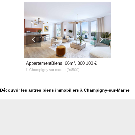
400 €
AppartementBiens, 66m², 360 100 €
Appartemen


Champigny sur marne (94500)
Champigny 
Découvrir les autres biens immobiliers à Champigny-sur-Marne