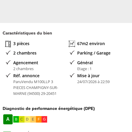
MOGATI AGENCE IMMOBILIERE
Caractéristiques du bien
3 pièces
67m2 environ
2 chambres
Parking / Garage
Agencement
Général
2 chambres
Etage : 1
Réf. annonce
Mise à jour
ParuVendu M100LLP 3
24/07/2026 à 22:59
PIECES CHAMPIGNY-SUR-
MARNE (94500) 29-20451
Diagnostic de performance énergétique (DPE)
A
B
C
D
E
F
G