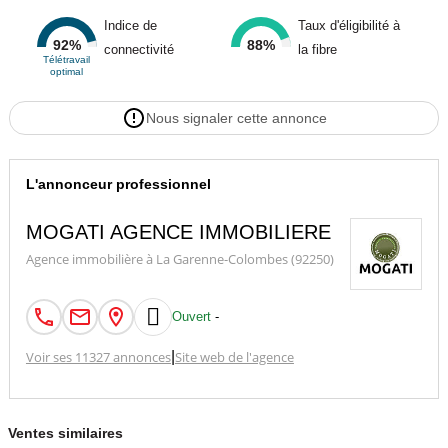
Indice de
Taux d'éligibilité à
92%
88%
connectivité
la fibre
Télétravail
optimal
Nous signaler cette annonce
L'annonceur professionnel
MOGATI AGENCE IMMOBILIERE
Agence immobilière à La Garenne-Colombes (92250)

Ouvert
-
Voir ses 11327 annonces
|
Site web de l'agence
Ventes similaires