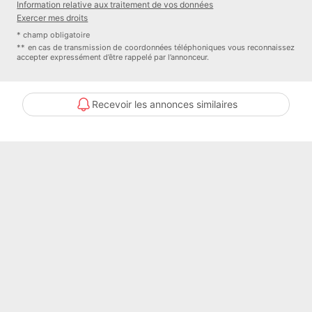
Information relative aux traitement de vos données
Exercer mes droits
Surface habitable 67.27 m2
* champ obligatoire
** en cas de transmission de coordonnées téléphoniques vous reconnaissez
Annexe 9.81 m2
accepter expressément d’être rappelé par l’annonceur.
Parking inclus
Recevoir les annonces similaires
Prix de vente TTC (TVA 20%) 362 000 euros au lieu de 377 000
euro
IMMEUBLE R+3
Détails :
Nombre de chambre(s) : 2
Nombre de pièces : 3
Contacter l'annonceur