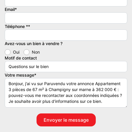
Les images de publicité ne sont pas contractuelles.
Email*
La commission de l’agence immobilière est payée par le
Téléphone **
mandant.
Le prix de vente affiche est hors frais d’agence.
Avez-vous un bien à vendre ?
Oui
Non
C’est le prix communique par le promoteur.
Motif de contact
CPI9200226
Votre message*
E102 Appartement 3 pièces
Nombre de chambres : 2
Etage 1