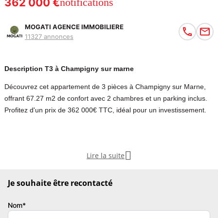
362 000 €
notifications
MOGATI AGENCE IMMOBILIERE
11327 annonces
Description T3 à Champigny sur marne
Découvrez cet appartement de 3 pièces à Champigny sur Marne,
offrant 67.27 m2 de confort avec 2 chambres et un parking inclus.
Profitez d'un prix de 362 000€ TTC, idéal pour un investissement.

Lire la suite
M100LLP 3 PIECES CHAMPIGNY-SUR-MARNE (94500) 29
Je souhaite être recontacté
Livraison : juin 2027
Nom*
Se renseigner pour les remises en cours