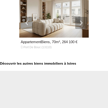
000 €
AppartementBiens, 70m², 264 100 €
Appartemen


Port De Bouc (13110)
Istres (138
Découvrir les autres biens immobiliers à Istres