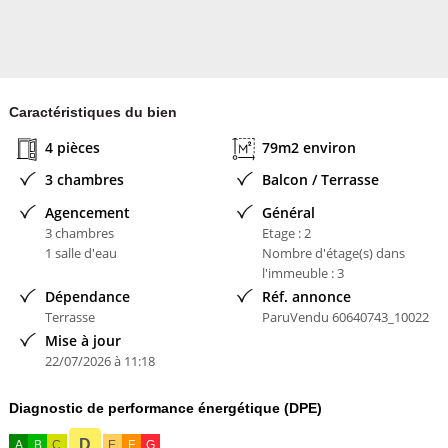
Caractéristiques du bien
4 pièces
79m2 environ
3 chambres
Balcon / Terrasse
Agencement
Général
3 chambres
Etage : 2
1 salle d'eau
Nombre d'étage(s) dans
l'immeuble : 3
Dépendance
Réf. annonce
Terrasse
ParuVendu 60640743_10022
Mise à jour
22/07/2026 à 11:18
Diagnostic de performance énergétique (DPE)
D
A
B
C
E
F
G