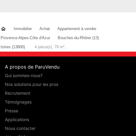
Immobilier
Achat
Appartement à vendre
Provence-Alpes-Côte d'Azur
Bouches-du-Rhône (13)
Istres (13800)
4 pièce(s), 79 m²...
A propos de ParuVendu
Qui sommes-nous?
Nos solutions pour les pros
Recrutement
Témoignages
Presse
Applications
Nous contacter