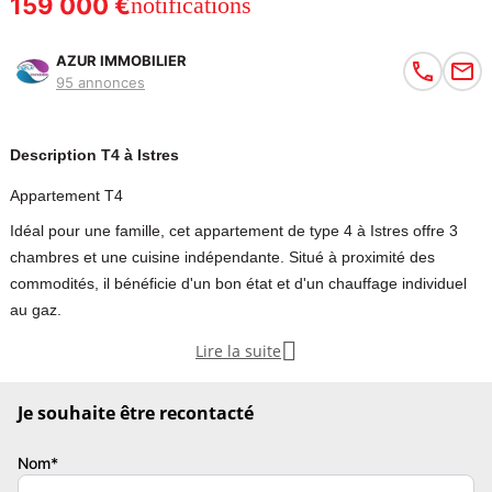
159 000 €
notifications
AZUR IMMOBILIER
95 annonces
Description T4 à Istres
Appartement T4
Idéal pour une famille, cet appartement de type 4 à Istres offre 3
chambres et une cuisine indépendante. Situé à proximité des
commodités, il bénéficie d'un bon état et d'un chauffage individuel
au gaz.

Lire la suite
A VENDRE en exclusivité, dans le quartier de Saint-Félix (Rassuen),
à Istres. Bel appartement de type 4 comprenant 3 chambres, une
Je souhaite être recontacté
cuisine indépendante, un salon, une salle d'eau et un WC séparé.
Idéal pour une famille, il se situe à proximité des commodités et des
Nom*
transports. Pour plus d'informations ou pour organiser une visite,