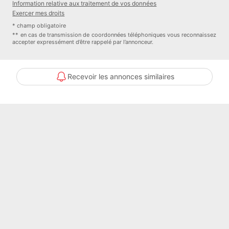
Procédure sur le Syndicat des copropriétaires : NC
Information relative aux traitement de vos données
Détail sur la procédure en cours : Pas de procédure en cours
Exercer mes droits
Taxe foncière : 1152 euros
* champ obligatoire
** en cas de transmission de coordonnées téléphoniques vous reconnaissez
accepter expressément d’être rappelé par l’annonceur.
Contacter l'annonceur
AZUR IMMOBILIER
Recevoir les annonces similaires