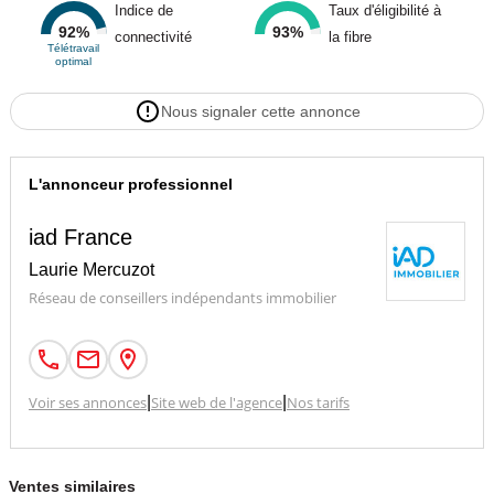
Indice de
Taux d'éligibilité à
92%
93%
connectivité
la fibre
Télétravail
optimal
Nous signaler cette annonce
L'annonceur professionnel
iad France
Laurie Mercuzot
Réseau de conseillers indépendants immobilier
Voir ses annonces
|
Site web de l'agence
|
Nos tarifs
Ventes similaires