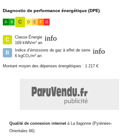
Diagnostic de performance énergétique (DPE)
C
A
B
D
E
F
G
info
Classe Énergie
C
169 kWh/m² an
info
Indice d’émissions de gaz à effet de serre
B
6 kgCO₂/m².an
Montant moyen des dépenses énergétiques : 1 217 €
Qualité de connexion internet
à La llagonne (Pyrénées-
Orientales 66)