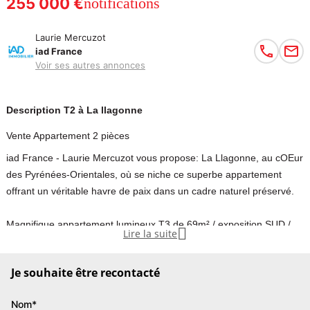
255 000 €
notifications
Laurie Mercuzot
iad France
Voir ses autres annonces
Description T2 à La llagonne
Vente Appartement 2 pièces
iad France - Laurie Mercuzot vous propose: La Llagonne, au cOEur
des Pyrénées-Orientales, où se niche ce superbe appartement
offrant un véritable havre de paix dans un cadre naturel préservé.
Magnifique appartement lumineux T3 de 69m² / exposition SUD /

Lire la suite
1er étage / 1 grande chambre / 1 mezzanine / 1 terrasse / à
quelques minutes des pistes / construction récente 2022 / Double
Je souhaite être recontacté
vitrage / volets roulants électriques / baignoire avec vue sur
montagne / coup de coeur
Nom*