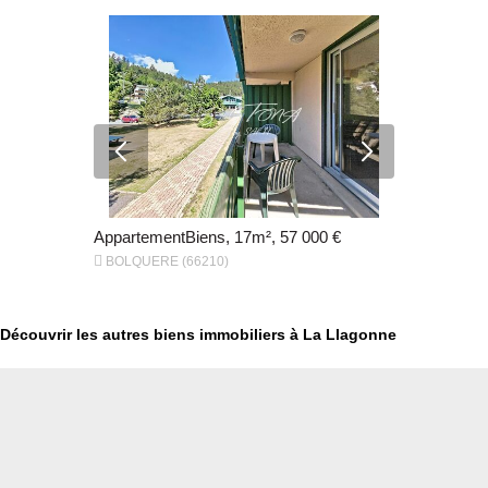
40 €
AppartementBiens, 17m², 57 000 €
Appartemen


BOLQUERE (66210)
Font-Romeu
Découvrir les autres biens immobiliers à La Llagonne