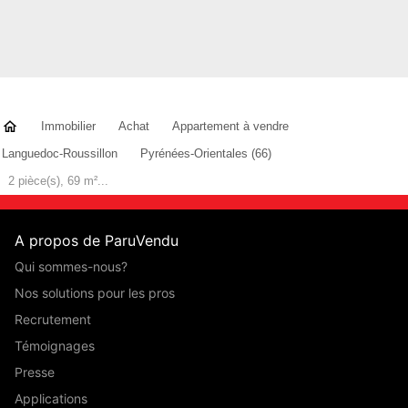
Immobilier
Achat
Appartement à vendre
Languedoc-Roussillon
Pyrénées-Orientales (66)
2 pièce(s), 69 m²...
A propos de ParuVendu
Qui sommes-nous?
Nos solutions pour les pros
Recrutement
Témoignages
Presse
Applications