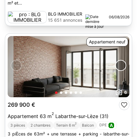
m² et...
BLG IMMOBILIER
06/08/2026
15 651 annonces
Appartement neuf
6
269 900 €
2
Appartement 63 m
Labarthe-sur-Lèze (31)
2
DPE :
A
3 pièces
2 chambres
Terrain 6 m
Balcon
3 piÈces de 63m² + une terrasse + parking - labarthe-sur-