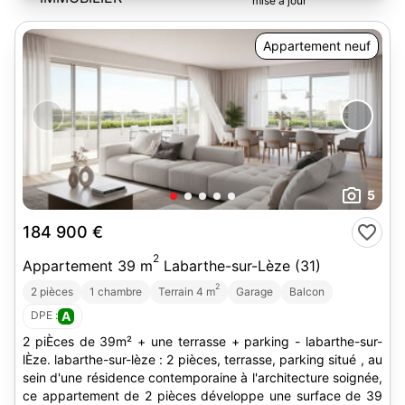
Appartement neuf
5
184 900 €
2
Appartement 39 m
Labarthe-sur-Lèze (31)
2
2 pièces
1 chambre
Terrain 4 m
Garage
Balcon
DPE :
A
2 piÈces de 39m² + une terrasse + parking - labarthe-sur-
lÈze. labarthe-sur-lèze : 2 pièces, terrasse, parking situé , au
sein d'une résidence contemporaine à l'architecture soignée,
ce appartement de 2 pièces développe une surface de 39