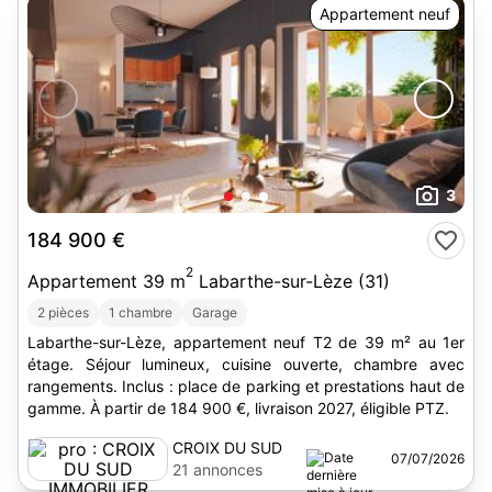
Appartement neuf
3
184 900 €
2
Appartement 39 m
Labarthe-sur-Lèze (31)
2 pièces
1 chambre
Garage
Labarthe-sur-Lèze, appartement neuf T2 de 39 m² au 1er
étage. Séjour lumineux, cuisine ouverte, chambre avec
rangements. Inclus : place de parking et prestations haut de
gamme. À partir de 184 900 €, livraison 2027, éligible PTZ.
CROIX DU SUD
07/07/2026
IMMOBILIER
21 annonces