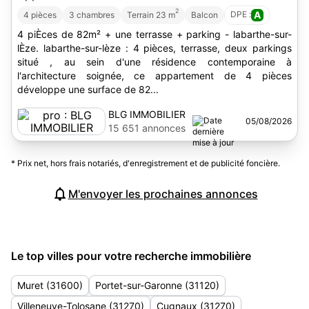
2
DPE :
A
4 pièces
3 chambres
Terrain 23 m
Balcon
4 piÈces de 82m² + une terrasse + parking - labarthe-sur-
lÈze. labarthe-sur-lèze : 4 pièces, terrasse, deux parkings
situé , au sein d'une résidence contemporaine à
l'architecture soignée, ce appartement de 4 pièces
développe une surface de 82...
BLG IMMOBILIER
05/08/2026
15 651 annonces
* Prix net, hors frais notariés, d'enregistrement et de publicité foncière.
M'envoyer les prochaines annonces
Le top villes pour votre recherche immobilière
Muret (31600)
Portet-sur-Garonne (31120)
Villeneuve-Tolosane (31270)
Cugnaux (31270)