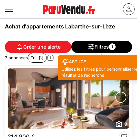
Achat d'appartements Labarthe-sur-Lèze
Créer une alerte
Filtres
1
7 annonces
Tri
ASTUCE
Utilisez les filtres pour personnaliser l
résultat de recherche.
3
214 900 €