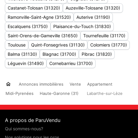
Castanet-Tolosan (31320)
Auzeville-Tolosane (31320)
Ramonville-Saint-Agne (31520)
Auterive (31190)
Escalquens (31750)
Plaisance-du-Touch (31830)
Saint-Orens-de-Gameville (31650)
Tournefeuille (31170)
Toulouse
Quint-Fonsegrives (31130)
Colomiers (31770)
Balma (31130)
Blagnac (31700)
Pibrac (31820)
Léguevin (31490)
Cornebarrieu (31700)
Annonces immobilières
Vente
Appartement
Midi-Pyrenées
Haute-Garonne (31)
Labarthe-sur-Lèze
A propos de ParuVendu
Qui sommes-nous?
Nos solutions pour les pros