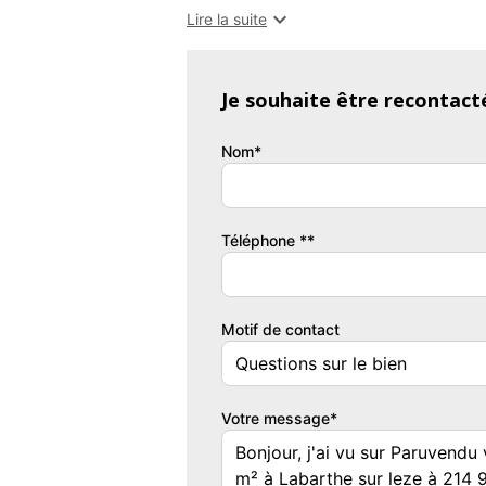

Lire la suite
Accès par portail motorisé avec télécomman
Extérieurs :
Je souhaite être recontact
Stationnements (couverts et extérieurs), 
Nom*
vélos et local ordures ménagères avec tri.
Parties communes :
Téléphone **
Hall et circulations soignés (carrelage, p
ascenseur accessible PMR (6 personnes).
Motif de contact
Cellier privatif:
Espace individuel en rez-de-chaussée avec p
Votre message*
Résidence fonctionnelle, sécurisée et agréa