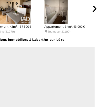
›
ment, 42m², 137 500 €
Appartement, 34m², 43 000 €
Appar


ins (31270)
Toulouse (31100)
Pl
biens immobiliers à Labarthe-sur-Lèze