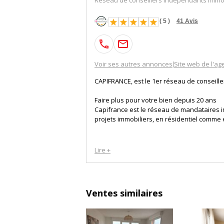
(
5
)
41
Avis
Voir ses autres annonces
Site web de l'ag
|
CAPIFRANCE, est le 1er réseau de conseill
Faire plus pour votre bien depuis 20 ans
Capifrance est le réseau de mandataires i
projets immobiliers, en résidentiel comme
La volonté de Capifrance est d'accompagne
Lire +
achat, vente…) et de les satisfaire à tra
indépendants est guidé par un objectif d'
par un niveau de satisfaction client de 98
Ventes similaires