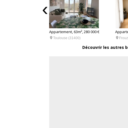
‹
nt, 46m², 125 000 €
Appartement, 63m², 280 000 €
Apparte


x (31270)
Toulouse (31400)
Frouz
Découvrir les autres 