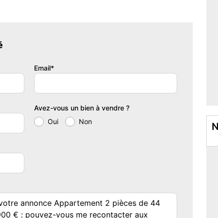
de et entrée d'immeuble sécurisée (Vigik / Intratone).
é
espaces verts aménagés, éclairage des parties communes, local
Email*
Avez-vous un bien à vendre ?
Oui
Non
einture, miroir), éclairage automatique, escalier de service,
N
orte sécurisée, ventilation et éclairage automatique.
ble à vivre.