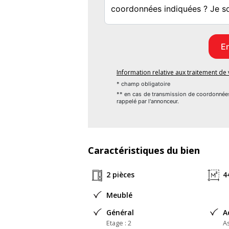
Cet appartement répond aux dernières no
optimal et des dépenses énergétiques maîtr
Contactez -moi pour visiter
Les informations sur les risques auxquels
Information relative aux traitement d
www. georisques. gouv. fr.
* champ obligatoire
** en cas de transmission de coordonnée
rappelé par l'annonceur.
Réseau Immobilier CAPIFRANCE - Vot
CARCASSONNE) Milvia SENA SOUSA Entrepr
Nom du négociateur : SENA SOUSA Milvia
Caractéristiques du bien
Honoraires à la charge du Vendeur
2 pièces
4
Statut du négociateur : agent commercial 
Meublé
Général
A
Etage : 2
A