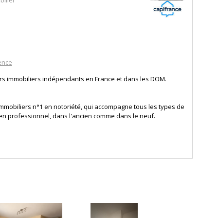
ence
ers immobiliers indépendants en France et dans les DOM.
mmobiliers n°1 en notoriété, qui accompagne tous les types de
 en professionnel, dans l'ancien comme dans le neuf.
r ses clients tout au long de leur vie immobilière (location,
vers une offre de services complète. Son réseau de conseillers
excellence et de haute performance quotidienne qui se traduit
% en 2022, et ce, depuis 5 années consécutives.