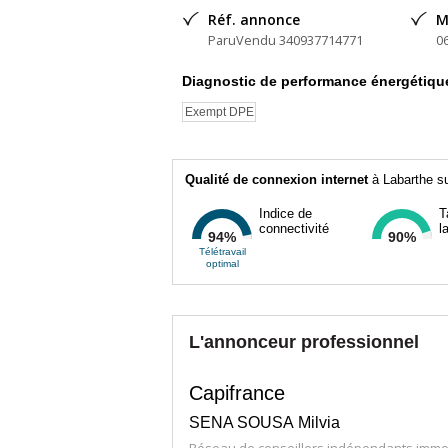
Réf. annonce
M
ParuVendu 340937714771
0
Diagnostic de performance énergétiqu
Exempt DPE
Qualité de connexion internet
à Labarthe su
Indice de
T
connectivité
l
94%
90%
Télétravail
optimal
L'annonceur professionnel
Capifrance
SENA SOUSA Milvia
Réseau de conseillers indépendants immob