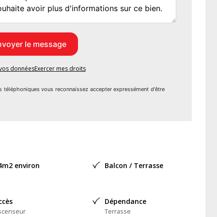
rmes de construction afin de vous offrir un confort de vie
isées. Prestations soignées.
 ce bien est exposé sont disponibles sur le site Géorisques :
e vos données
Exercer mes droits
s téléphoniques vous reconnaissez accepter expressément d'être
re agent commercial (RSAC N°851 562 058 - Greffe de
eneur Individuel - Réf.304121
4m2 environ
Balcon / Terrasse
indépendant
ccès
Dépendance
scenseur
Terrasse