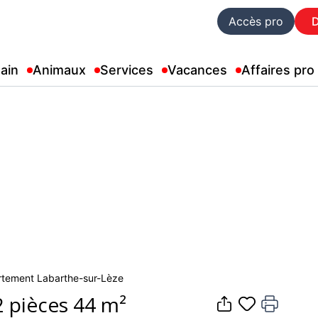
Accès pro
ain
Animaux
Services
Vacances
Affaires pro
partement Labarthe-sur-Lèze
 pièces 44 m²