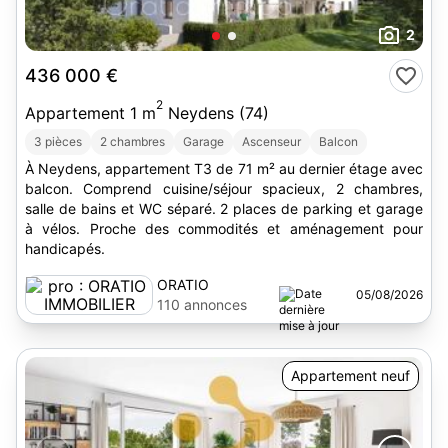
2
436 000 €
2
Appartement 1 m
Neydens (74)
3 pièces
2 chambres
Garage
Ascenseur
Balcon
À Neydens, appartement T3 de 71 m² au dernier étage avec
balcon. Comprend cuisine/séjour spacieux, 2 chambres,
salle de bains et WC séparé. 2 places de parking et garage
à vélos. Proche des commodités et aménagement pour
handicapés.
ORATIO
05/08/2026
IMMOBILIER
110 annonces
Appartement neuf