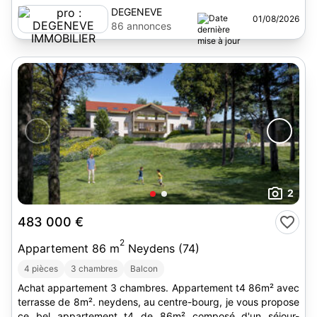
DEGENEVE
01/08/2026
IMMOBILIER
86 annonces
2
483 000 €
2
Appartement 86 m
Neydens (74)
4 pièces
3 chambres
Balcon
Achat appartement 3 chambres. Appartement t4 86m² avec
terrasse de 8m². neydens, au centre-bourg, je vous propose
ce bel appartement t4 de 86m² composé d'un séjour-