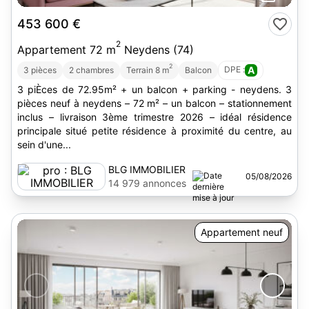
453 600 €
2
Appartement 72 m
Neydens (74)
2
DPE :
A
3 pièces
2 chambres
Terrain 8 m
Balcon
3 piÈces de 72.95m² + un balcon + parking - neydens. 3
pièces neuf à neydens – 72 m² – un balcon – stationnement
inclus – livraison 3ème trimestre 2026 – idéal résidence
principale situé petite résidence à proximité du centre, au
sein d'une...
BLG IMMOBILIER
05/08/2026
14 979 annonces
Appartement neuf