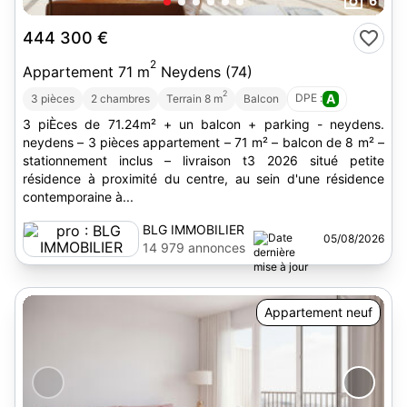
6
444 300 €
2
Appartement 71 m
Neydens (74)
2
DPE :
A
3 pièces
2 chambres
Terrain 8 m
Balcon
3 piÈces de 71.24m² + un balcon + parking - neydens.
neydens – 3 pièces appartement – 71 m² – balcon de 8 m² –
stationnement inclus – livraison t3 2026 situé petite
résidence à proximité du centre, au sein d'une résidence
contemporaine à...
BLG IMMOBILIER
05/08/2026
14 979 annonces
Appartement neuf