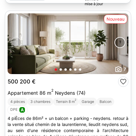
Nouveau
7
500 200 €
2
Appartement 86 m
Neydens (74)
2
4 pièces
3 chambres
Terrain 8 m
Garage
Balcon
DPE :
A
4 piÈces de 86m² + un balcon + parking - neydens. retour à
la vente situé chemin de la laurentienne, lieudit neydens sud,
au sein d'une résidence contemporaine à l'architecture