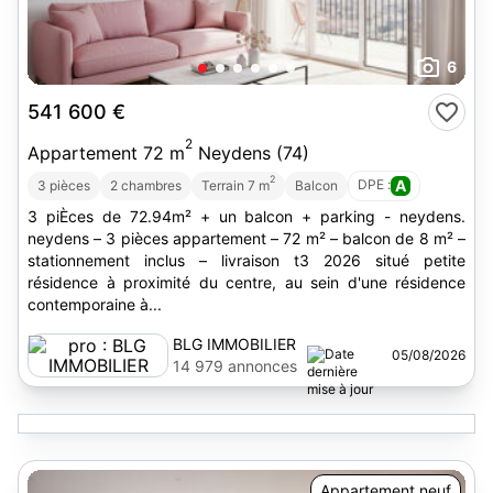
6
541 600 €
2
Appartement 72 m
Neydens (74)
2
DPE :
A
3 pièces
2 chambres
Terrain 7 m
Balcon
3 piÈces de 72.94m² + un balcon + parking - neydens.
neydens – 3 pièces appartement – 72 m² – balcon de 8 m² –
stationnement inclus – livraison t3 2026 situé petite
résidence à proximité du centre, au sein d'une résidence
contemporaine à...
BLG IMMOBILIER
05/08/2026
14 979 annonces
Appartement neuf