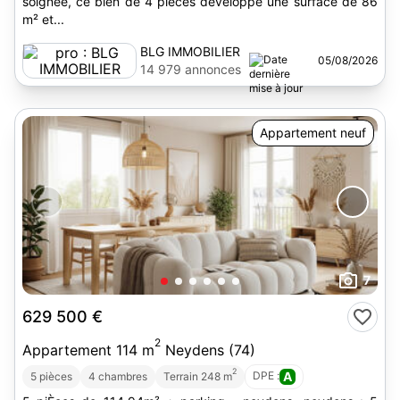
soignée, ce bien de 4 pièces développe une surface de 86
m² et...
BLG IMMOBILIER
05/08/2026
14 979 annonces
Appartement neuf
7
629 500 €
2
Appartement 114 m
Neydens (74)
2
DPE :
A
5 pièces
4 chambres
Terrain 248 m