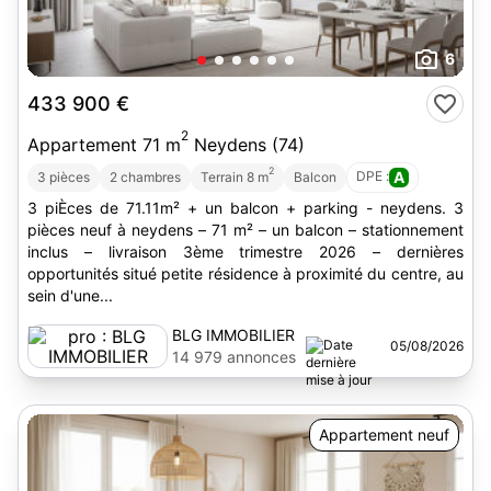
6
433 900 €
2
Appartement 71 m
Neydens (74)
2
DPE :
A
3 pièces
2 chambres
Terrain 8 m
Balcon
3 piÈces de 71.11m² + un balcon + parking - neydens. 3
pièces neuf à neydens – 71 m² – un balcon – stationnement
inclus – livraison 3ème trimestre 2026 – dernières
opportunités situé petite résidence à proximité du centre, au
sein d'une...
BLG IMMOBILIER
05/08/2026
14 979 annonces
Appartement neuf