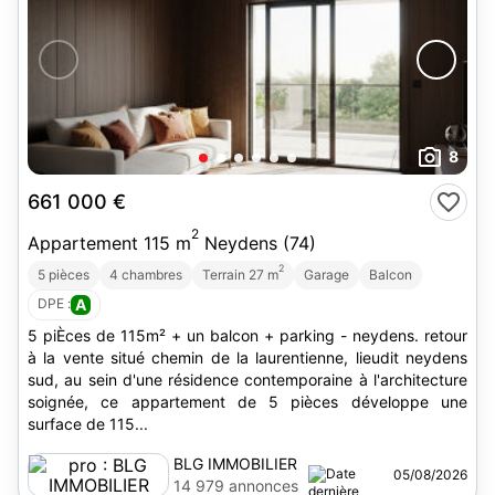
8
661 000 €
2
Appartement 115 m
Neydens (74)
2
5 pièces
4 chambres
Terrain 27 m
Garage
Balcon
DPE :
A
5 piÈces de 115m² + un balcon + parking - neydens. retour
à la vente situé chemin de la laurentienne, lieudit neydens
sud, au sein d'une résidence contemporaine à l'architecture
soignée, ce appartement de 5 pièces développe une
surface de 115...
BLG IMMOBILIER
05/08/2026
14 979 annonces