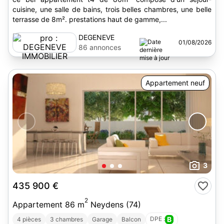
cuisine, une salle de bains, trois belles chambres, une belle
terrasse de 8m². prestations haut de gamme,...
DEGENEVE
01/08/2026
IMMOBILIER
86 annonces
Appartement neuf
3
435 900 €
2
Appartement 86 m
Neydens (74)
DPE :
B
4 pièces
3 chambres
Garage
Balcon