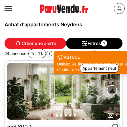
Achat d'appartements Neydens
Créer une alerte
Filtres
1
24 annonces
Tri
ASTUCE
Utilisez les filtres pour personnaliser l
Appartement neuf
résultat de recherche.
7
559 800 €