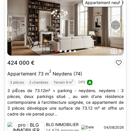
Appartement neuf
5
424 000 €
2
Appartement 73 m
Neydens (74)
2
DPE :
A
3 pièces
2 chambres
Terrain 9 m
3 piÈces de 73.12m² + parking - neydens. neydens : 3
pièces, deux parkings situé , au sein d'une résidence
contemporaine à l'architecture soignée, ce appartement de
3 pièces développe une surface de 73.12 m² et offre un
cadre de vie pensé pour...
BLG IMMOBILIER
04/08/2026
14 979 annonces