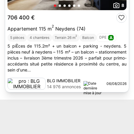
8
706 400 €
2
Appartement 115 m
Neydens (74)
2
DPE :
A
5 pièces
4 chambres
Terrain 26 m
Balcon
5 piÈces de 115.2m² + un balcon + parking - neydens. 5
pièces neuf à neydens – 115 m² – un balcon – stationnement
inclus – livraison 3ème trimestre 2026 – parfait pour primo-
accédants situé petite résidence à proximité du centre, au
sein d'une...
BLG IMMOBILIER
06/08/2026
14 976 annonces