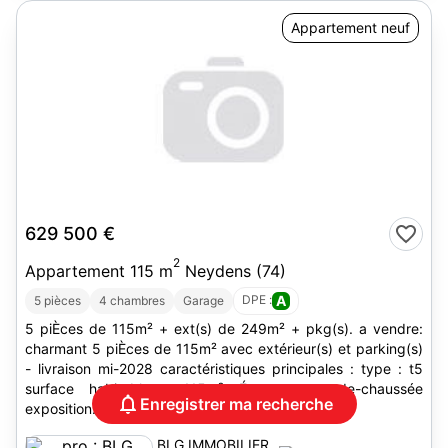
Appartement neuf
629 500 €
2
Appartement 115 m
Neydens (74)
DPE :
A
5 pièces
4 chambres
Garage
5 piÈces de 115m² + ext(s) de 249m² + pkg(s). a vendre:
charmant 5 piÈces de 115m² avec extérieur(s) et parking(s)
- livraison mi-2028 caractéristiques principales : type : t5
surface habitable : 115m² Étage : rez-de-chaussée
Enregistrer ma recherche
exposition...
BLG IMMOBILIER