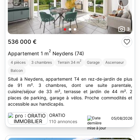
3
536 000 €
2
Appartement 1 m
Neydens (74)
2
4 pièces
3 chambres
Terrain 34 m
Garage
Ascenseur
Balcon
Situé à Neydens, appartement T4 en rez-de-jardin de plus
de 91 m². 3 chambres, dont une suite parentale,
cuisine/séjour de 33 m², terrasse et jardin de 44 m². 2
places de parking, garage à vélos. Proche commodités et
accessible aux handicapés.
ORATIO
05/08/2026
IMMOBILIER
110 annonces