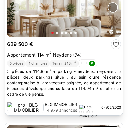
7
629 500 €
2
Appartement 114 m
Neydens (74)
2
DPE :
A
5 pièces
4 chambres
Terrain 248 m
5 piÈces de 114.94m² + parking - neydens. neydens : 5
pièces, deux parkings situé , au sein d'une résidence
contemporaine à l'architecture soignée, ce appartement de
5 pièces développe une surface de 114.94 m² et offre un
cadre de vie pensé...
BLG IMMOBILIER
04/08/2026
14 979 annonces