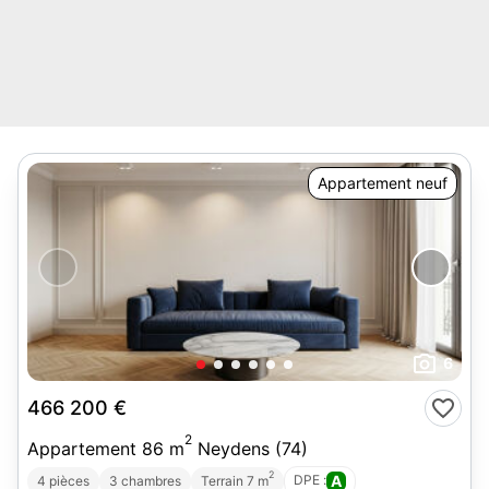
Appartement neuf
6
466 200 €
2
Appartement 86 m
Neydens (74)
2
DPE :
A
4 pièces
3 chambres
Terrain 7 m