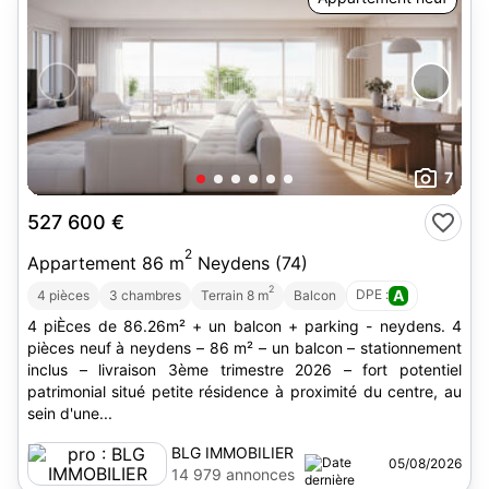
7
527 600 €
2
Appartement 86 m
Neydens (74)
2
DPE :
A
4 pièces
3 chambres
Terrain 8 m
Balcon
4 piÈces de 86.26m² + un balcon + parking - neydens. 4
pièces neuf à neydens – 86 m² – un balcon – stationnement
inclus – livraison 3ème trimestre 2026 – fort potentiel
patrimonial situé petite résidence à proximité du centre, au
sein d'une...
BLG IMMOBILIER
05/08/2026
14 979 annonces