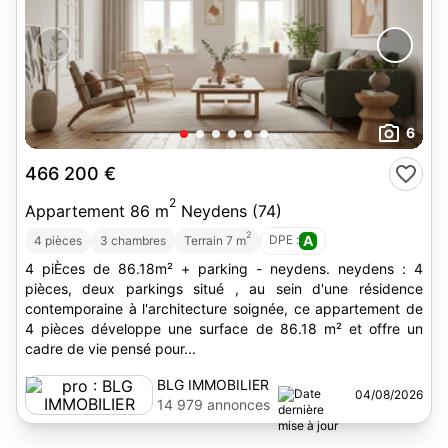
6
466 200 €
2
Appartement 86 m
Neydens (74)
2
DPE :
A
4 pièces
3 chambres
Terrain 7 m
4 piÈces de 86.18m² + parking - neydens. neydens : 4
pièces, deux parkings situé , au sein d'une résidence
contemporaine à l'architecture soignée, ce appartement de
4 pièces développe une surface de 86.18 m² et offre un
cadre de vie pensé pour...
BLG IMMOBILIER
04/08/2026
14 979 annonces