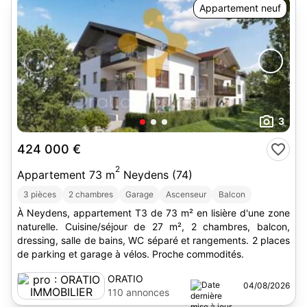
Appartement neuf
3
424 000 €
2
Appartement 73 m
Neydens (74)
3 pièces
2 chambres
Garage
Ascenseur
Balcon
À Neydens, appartement T3 de 73 m² en lisière d'une zone
naturelle. Cuisine/séjour de 27 m², 2 chambres, balcon,
dressing, salle de bains, WC séparé et rangements. 2 places
de parking et garage à vélos. Proche commodités.
ORATIO
04/08/2026
IMMOBILIER
110 annonces