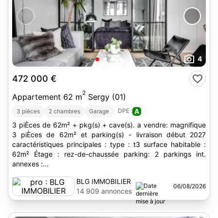
4
472 000 €
2
Appartement 62 m
Sergy (01)
DPE :
A
3 pièces
2 chambres
Garage
3 piÈces de 62m² + pkg(s) + cave(s). a vendre: magnifique
3 piÈces de 62m² et parking(s) - livraison début 2027
caractéristiques principales : type : t3 surface habitable :
62m² Étage : rez-de-chaussée parking: 2 parkings int.
annexes :...
BLG IMMOBILIER
06/08/2026
14 909 annonces