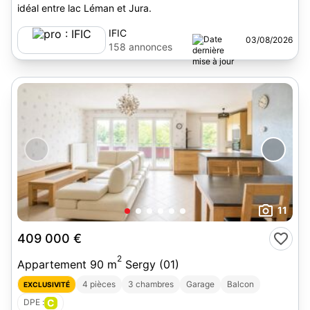
idéal entre lac Léman et Jura.
IFIC
03/08/2026
158 annonces
11
409 000 €
2
Appartement 90 m
Sergy (01)
4 pièces
3 chambres
Garage
Balcon
EXCLUSIVITÉ
DPE :
C