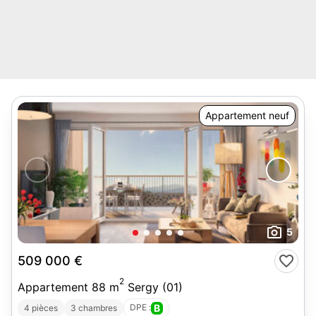
Appartement neuf
5
509 000 €
2
Appartement 88 m
Sergy (01)
DPE :
B
4 pièces
3 chambres