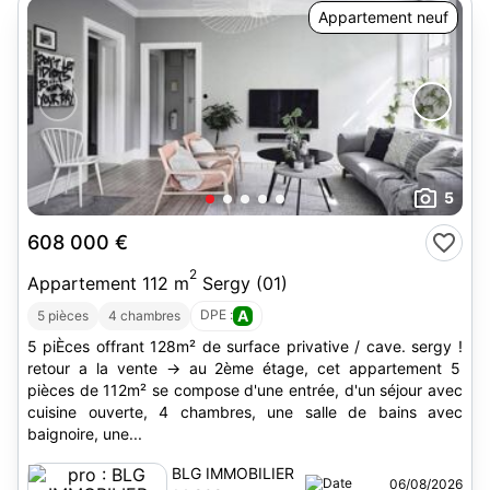
Appartement neuf
5
608 000 €
2
Appartement 112 m
Sergy (01)
DPE :
A
5 pièces
4 chambres
5 piÈces offrant 128m² de surface privative / cave. sergy !
retour a la vente -> au 2ème étage, cet appartement 5
pièces de 112m² se compose d'une entrée, d'un séjour avec
cuisine ouverte, 4 chambres, une salle de bains avec
baignoire, une...
BLG IMMOBILIER
06/08/2026