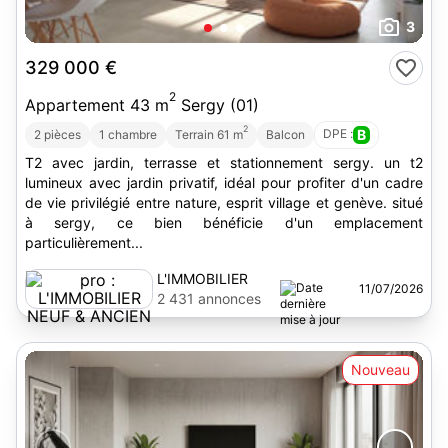
3
329 000 €
2
Appartement 43 m
Sergy (01)
2
DPE :
B
2 pièces
1 chambre
Terrain 61 m
Balcon
T2 avec jardin, terrasse et stationnement sergy. un t2
lumineux avec jardin privatif, idéal pour profiter d'un cadre
de vie privilégié entre nature, esprit village et genève. situé
à sergy, ce bien bénéficie d'un emplacement
particulièrement...
L'IMMOBILIER
11/07/2026
NEUF & ANCIEN
2 431 annonces
Nouveau