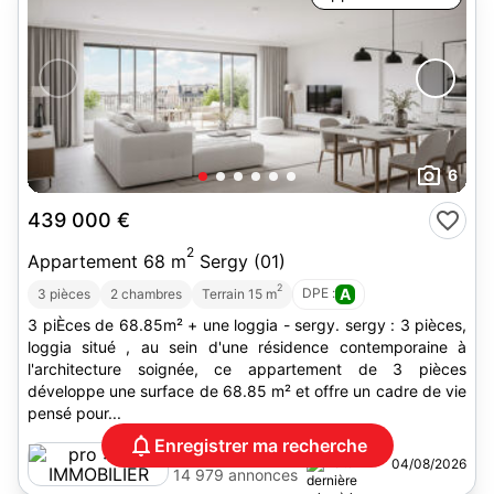
6
439 000 €
2
Appartement 68 m
Sergy (01)
2
DPE :
A
3 pièces
2 chambres
Terrain 15 m
3 piÈces de 68.85m² + une loggia - sergy. sergy : 3 pièces,
loggia situé , au sein d'une résidence contemporaine à
l'architecture soignée, ce appartement de 3 pièces
développe une surface de 68.85 m² et offre un cadre de vie
pensé pour...
Enregistrer ma recherche
BLG IMMOBILIER
04/08/2026
14 979 annonces