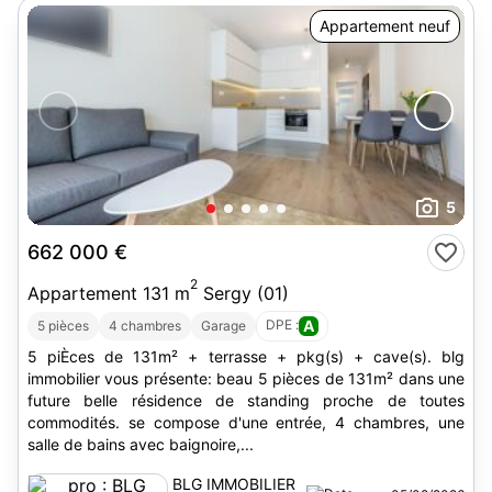
Appartement neuf
5
662 000 €
2
Appartement 131 m
Sergy (01)
DPE :
A
5 pièces
4 chambres
Garage
5 piÈces de 131m² + terrasse + pkg(s) + cave(s). blg
immobilier vous présente: beau 5 pièces de 131m² dans une
future belle résidence de standing proche de toutes
commodités. se compose d'une entrée, 4 chambres, une
salle de bains avec baignoire,...
BLG IMMOBILIER