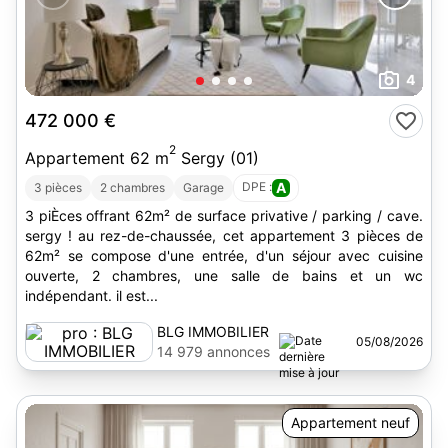
4
472 000 €
2
Appartement 62 m
Sergy (01)
DPE :
A
3 pièces
2 chambres
Garage
3 piÈces offrant 62m² de surface privative / parking / cave.
sergy ! au rez-de-chaussée, cet appartement 3 pièces de
62m² se compose d'une entrée, d'un séjour avec cuisine
ouverte, 2 chambres, une salle de bains et un wc
indépendant. il est...
BLG IMMOBILIER
05/08/2026
14 979 annonces
Appartement neuf