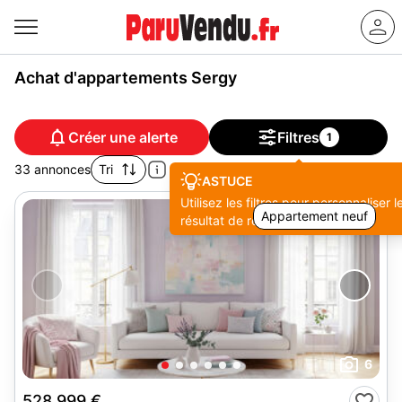
Achat d'appartements Sergy
Créer une alerte
Filtres
1
33 annonces
Tri
ASTUCE
Utilisez les filtres pour personnaliser l
Appartement neuf
résultat de recherche.
6
528 999 €