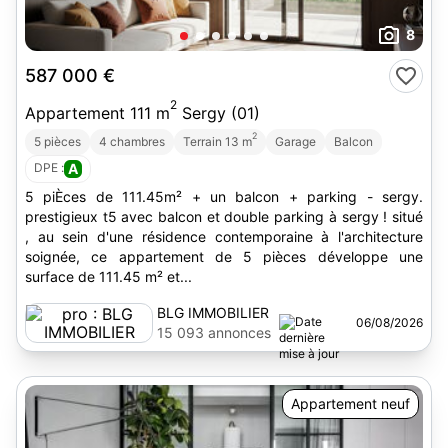
8
587 000 €
2
Appartement 111 m
Sergy (01)
2
5 pièces
4 chambres
Terrain 13 m
Garage
Balcon
DPE :
A
5 piÈces de 111.45m² + un balcon + parking - sergy.
prestigieux t5 avec balcon et double parking à sergy ! situé
, au sein d'une résidence contemporaine à l'architecture
soignée, ce appartement de 5 pièces développe une
surface de 111.45 m² et...
BLG IMMOBILIER
06/08/2026
15 093 annonces
Appartement neuf