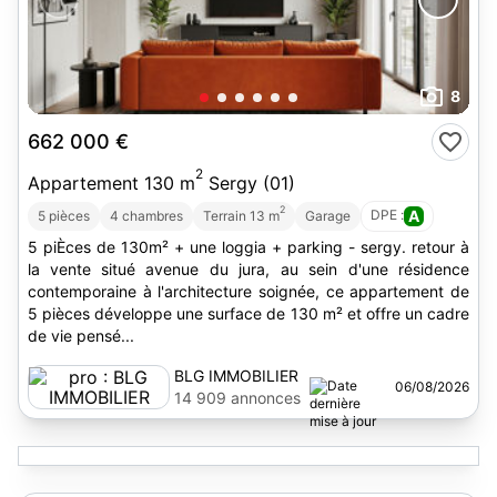
8
662 000 €
2
Appartement 130 m
Sergy (01)
2
DPE :
A
5 pièces
4 chambres
Terrain 13 m
Garage
5 piÈces de 130m² + une loggia + parking - sergy. retour à
la vente situé avenue du jura, au sein d'une résidence
contemporaine à l'architecture soignée, ce appartement de
5 pièces développe une surface de 130 m² et offre un cadre
de vie pensé...
BLG IMMOBILIER
06/08/2026
14 909 annonces