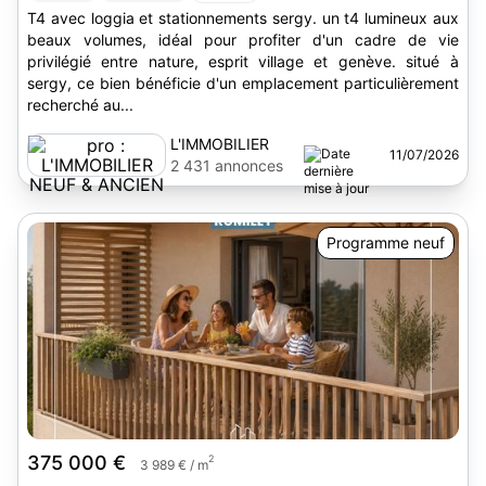
T4 avec loggia et stationnements sergy. un t4 lumineux aux
beaux volumes, idéal pour profiter d'un cadre de vie
privilégié entre nature, esprit village et genève. situé à
sergy, ce bien bénéficie d'un emplacement particulièrement
recherché au...
L'IMMOBILIER
11/07/2026
NEUF & ANCIEN
2 431 annonces
Programme neuf
375 000 €
2
3 989 € / m