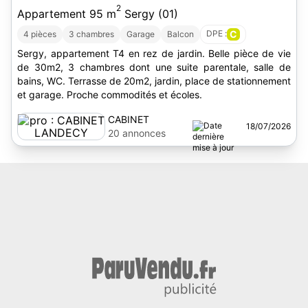
2
Appartement 95 m
Sergy (01)
DPE :
C
4 pièces
3 chambres
Garage
Balcon
Sergy, appartement T4 en rez de jardin. Belle pièce de vie
de 30m2, 3 chambres dont une suite parentale, salle de
bains, WC. Terrasse de 20m2, jardin, place de stationnement
et garage. Proche commodités et écoles.
CABINET
18/07/2026
LANDECY
20 annonces