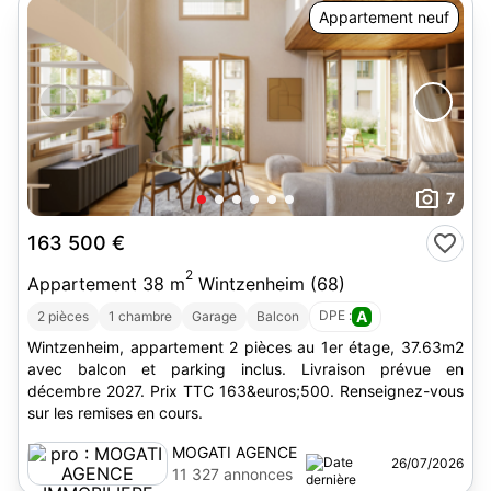
Appartement neuf
7
163 500 €
2
Appartement 38 m
Wintzenheim (68)
DPE :
A
2 pièces
1 chambre
Garage
Balcon
Wintzenheim, appartement 2 pièces au 1er étage, 37.63m2
avec balcon et parking inclus. Livraison prévue en
décembre 2027. Prix TTC 163&euros;500. Renseignez-vous
sur les remises en cours.
MOGATI AGENCE
26/07/2026
IMMOBILIERE
11 327 annonces