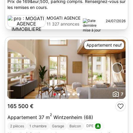
Prix de 169&eur;500, parking compris. Renseignez-vous sur
les remises en cours.
MOGATI AGENCE
24/07/2026
IMMOBILIERE
11 327 annonces
Appartement neuf
7
165 500 €
2
Appartement 37 m
Wintzenheim (68)
DPE :
A
2 pièces
1 chambre
Garage
Balcon