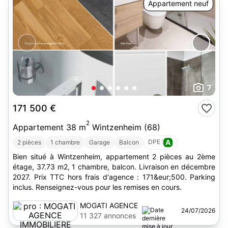
Appartement neuf
7
171 500 €
2
Appartement 38 m
Wintzenheim (68)
DPE :
A
2 pièces
1 chambre
Garage
Balcon
Bien situé à Wintzenheim, appartement 2 pièces au 2ème
étage, 37.73 m2, 1 chambre, balcon. Livraison en décembre
2027. Prix TTC hors frais d'agence : 171&eur;500. Parking
inclus. Renseignez-vous pour les remises en cours.
MOGATI AGENCE
24/07/2026
IMMOBILIERE
11 327 annonces