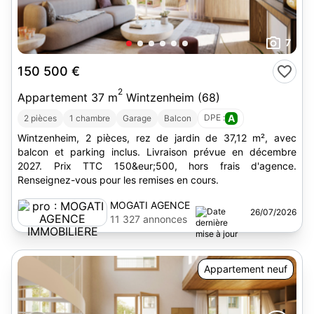
7
150 500 €
2
Appartement 37 m
Wintzenheim (68)
DPE :
A
2 pièces
1 chambre
Garage
Balcon
Wintzenheim, 2 pièces, rez de jardin de 37,12 m², avec
balcon et parking inclus. Livraison prévue en décembre
2027. Prix TTC 150&eur;500, hors frais d'agence.
Renseignez-vous pour les remises en cours.
MOGATI AGENCE
26/07/2026
IMMOBILIERE
11 327 annonces
Appartement neuf