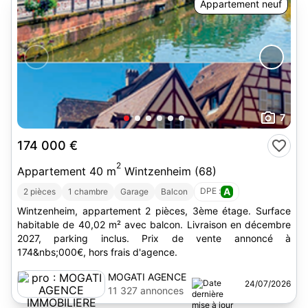
Appartement neuf
7
174 000 €
2
Appartement 40 m
Wintzenheim (68)
DPE :
A
2 pièces
1 chambre
Garage
Balcon
Wintzenheim, appartement 2 pièces, 3ème étage. Surface
habitable de 40,02 m² avec balcon. Livraison en décembre
2027, parking inclus. Prix de vente annoncé à
174&nbs;000€, hors frais d'agence.
MOGATI AGENCE
24/07/2026
IMMOBILIERE
11 327 annonces