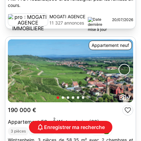
cours.
MOGATI AGENCE
20/07/2026
IMMOBILIERE
11 327 annonces
Appartement neuf
7
190 000 €
2
Appartement 58 m
Wintzenheim (68)
Enregistrer ma recherche
DPE :
A
3 pièces
2 chambres
Garage
Balcon
Wintzenheim, 3 pièces de 58,35 m² avec 2 chambres et