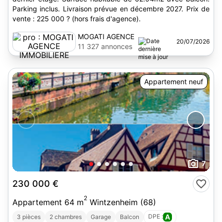
Parking inclus. Livraison prévue en décembre 2027. Prix de
vente : 225 000 ? (hors frais d'agence).
MOGATI AGENCE
20/07/2026
IMMOBILIERE
11 327 annonces
Appartement neuf
7
230 000 €
2
Appartement 64 m
Wintzenheim (68)
DPE :
A
3 pièces
2 chambres
Garage
Balcon