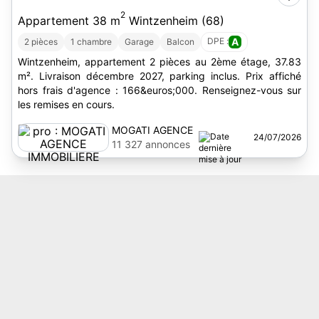
2
Appartement 38 m
Wintzenheim (68)
DPE :
A
2 pièces
1 chambre
Garage
Balcon
Wintzenheim, appartement 2 pièces au 2ème étage, 37.83
m². Livraison décembre 2027, parking inclus. Prix affiché
hors frais d'agence : 166&euros;000. Renseignez-vous sur
les remises en cours.
MOGATI AGENCE
24/07/2026
IMMOBILIERE
11 327 annonces