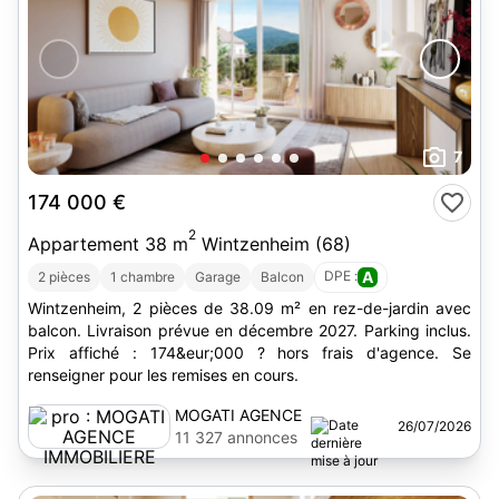
7
174 000 €
2
Appartement 38 m
Wintzenheim (68)
DPE :
A
2 pièces
1 chambre
Garage
Balcon
Wintzenheim, 2 pièces de 38.09 m² en rez-de-jardin avec
balcon. Livraison prévue en décembre 2027. Parking inclus.
Prix affiché : 174&eur;000 ? hors frais d'agence. Se
renseigner pour les remises en cours.
MOGATI AGENCE
26/07/2026
IMMOBILIERE
11 327 annonces