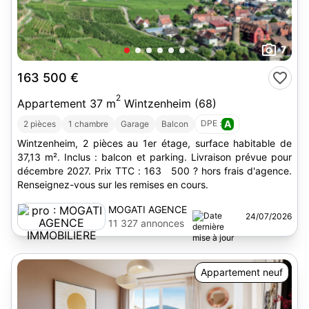
7
163 500 €
2
Appartement 37 m
Wintzenheim (68)
DPE :
A
2 pièces
1 chambre
Garage
Balcon
Wintzenheim, 2 pièces au 1er étage, surface habitable de
37,13 m². Inclus : balcon et parking. Livraison prévue pour
décembre 2027. Prix TTC : 163 500 ? hors frais d'agence.
Renseignez-vous sur les remises en cours.
MOGATI AGENCE
24/07/2026
IMMOBILIERE
11 327 annonces
Appartement neuf