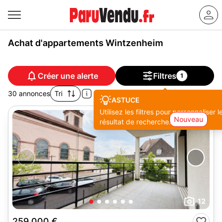
Achat d'appartements Wintzenheim
Créer une alerte
Filtres
1
30 annonces
Tri
ASTUCE
Utilisez les filtres pour personnaliser l
Nouveau
résultat de recherche.
12
259 000 €