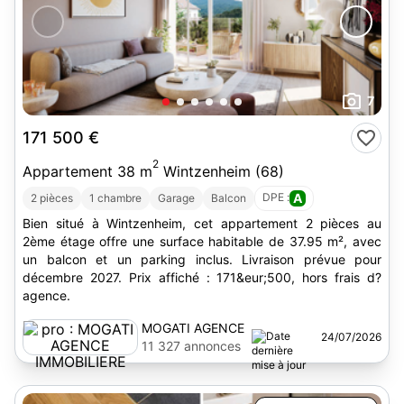
7
171 500 €
2
Appartement 38 m
Wintzenheim (68)
DPE :
A
2 pièces
1 chambre
Garage
Balcon
Bien situé à Wintzenheim, cet appartement 2 pièces au
2ème étage offre une surface habitable de 37.95 m², avec
un balcon et un parking inclus. Livraison prévue pour
décembre 2027. Prix affiché : 171&eur;500, hors frais d?
agence.
MOGATI AGENCE
24/07/2026
IMMOBILIERE
11 327 annonces