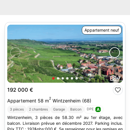
Appartement neuf
7
192 000 €
2
Appartement 58 m
Wintzenheim (68)
DPE :
A
3 pièces
2 chambres
Garage
Balcon
Wintzenheim, 3 pièces de 58.30 m² au 1er étage, avec
balcon. Livraison prévue en décembre 2027. Parking inclus.
Prix TTC : 192&nbs;000 €. Se renseigner pour les remises en