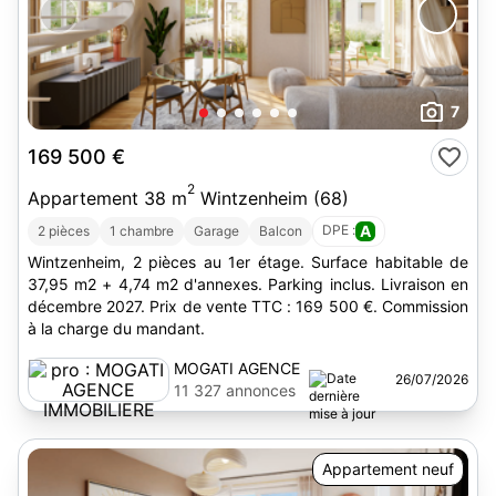
7
169 500 €
2
Appartement 38 m
Wintzenheim (68)
DPE :
A
2 pièces
1 chambre
Garage
Balcon
Wintzenheim, 2 pièces au 1er étage. Surface habitable de
37,95 m2 + 4,74 m2 d'annexes. Parking inclus. Livraison en
décembre 2027. Prix de vente TTC : 169 500 €. Commission
à la charge du mandant.
MOGATI AGENCE
26/07/2026
IMMOBILIERE
11 327 annonces
Appartement neuf