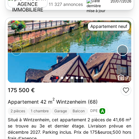
20/07/2026
IMMOBILIERE
11 327 annonces
Appartement neuf
7
175 500 €
2
Appartement 42 m
Wintzenheim (68)
DPE :
A
2 pièces
1 chambre
Garage
Balcon
Situé à Wintzenheim, cet appartement 2 pièces de 41,66 m²
se trouve au 3e et dernier étage. Livraison prévue en
décembre 2027. Parking inclus. Prix de 175&euros;500 hors
frais d'agence.