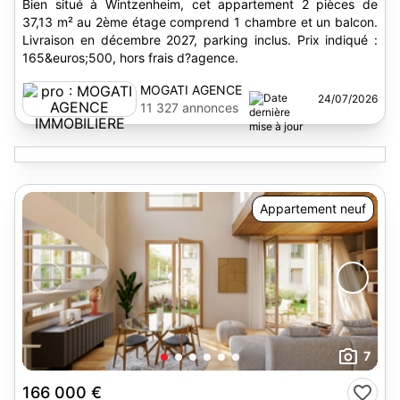
Bien situé à Wintzenheim, cet appartement 2 pièces de
37,13 m² au 2ème étage comprend 1 chambre et un balcon.
Livraison en décembre 2027, parking inclus. Prix indiqué :
165&euros;500, hors frais d?agence.
MOGATI AGENCE
24/07/2026
IMMOBILIERE
11 327 annonces
Appartement neuf
7
166 000 €