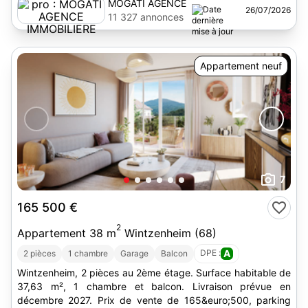
MOGATI AGENCE
26/07/2026
IMMOBILIERE
11 327 annonces
Appartement neuf
7
165 500 €
2
Appartement 38 m
Wintzenheim (68)
DPE :
A
2 pièces
1 chambre
Garage
Balcon
Wintzenheim, 2 pièces au 2ème étage. Surface habitable de
37,63 m², 1 chambre et balcon. Livraison prévue en
décembre 2027. Prix de vente de 165&euro;500, parking