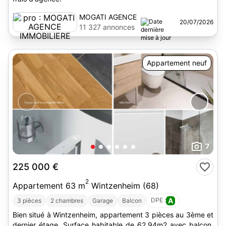
MOGATI AGENCE
20/07/2026
IMMOBILIERE
11 327 annonces
Appartement neuf
7
225 000 €
2
Appartement 63 m
Wintzenheim (68)
DPE :
A
3 pièces
2 chambres
Garage
Balcon
Bien situé à Wintzenheim, appartement 3 pièces au 3ème et
dernier étage. Surface habitable de 62.94m2 avec balcon.