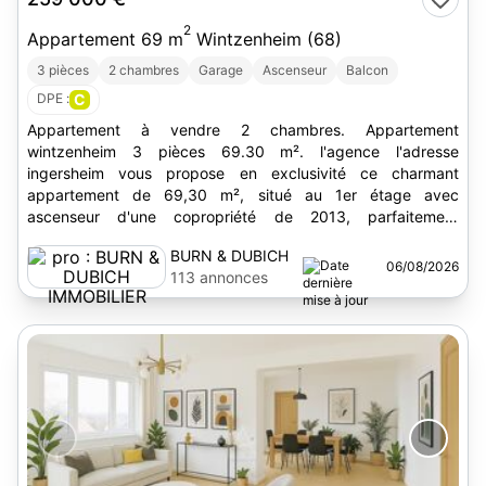
2
Appartement 69 m
Wintzenheim (68)
3 pièces
2 chambres
Garage
Ascenseur
Balcon
DPE :
C
Appartement à vendre 2 chambres. Appartement
wintzenheim 3 pièces 69.30 m². l'agence l'adresse
ingersheim vous propose en exclusivité ce charmant
appartement de 69,30 m², situé au 1er étage avec
ascenseur d'une copropriété de 2013, parfaitement
entretenue, au coeur de...
BURN & DUBICH
06/08/2026
IMMOBILIER
113 annonces