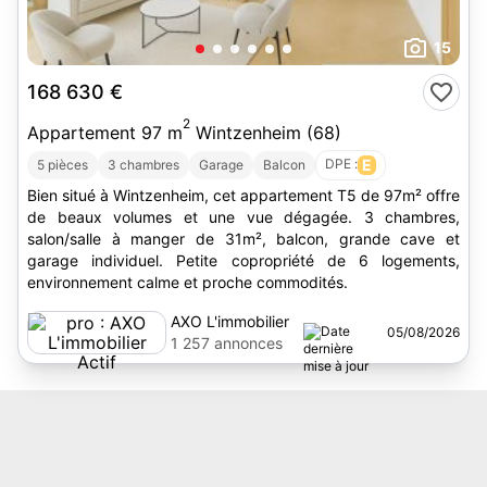
15
168 630 €
2
Appartement 97 m
Wintzenheim (68)
DPE :
E
5 pièces
3 chambres
Garage
Balcon
Bien situé à Wintzenheim, cet appartement T5 de 97m² offre
de beaux volumes et une vue dégagée. 3 chambres,
salon/salle à manger de 31m², balcon, grande cave et
garage individuel. Petite copropriété de 6 logements,
environnement calme et proche commodités.
AXO L'immobilier
05/08/2026
Actif
1 257 annonces