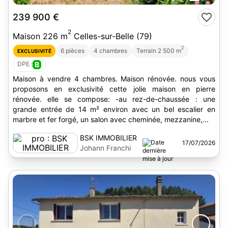
239 900 €
2
Maison 226 m
Celles-sur-Belle (79)
2
6 pièces
4 chambres
Terrain 2 500 m
EXCLUSIVITÉ
DPE :
B
Maison à vendre 4 chambres. Maison rénovée. nous vous
proposons en exclusivité cette jolie maison en pierre
rénovée. elle se compose: -au rez-de-chaussée : une
grande entrée de 14 m² environ avec un bel escalier en
marbre et fer forgé, un salon avec cheminée, mezzanine,...
BSK IMMOBILIER
17/07/2026
Johann Franchi