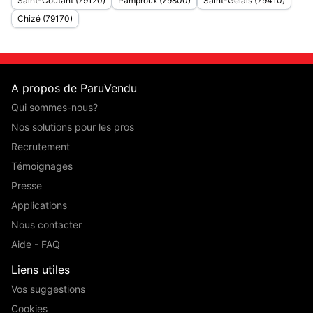
Saint-Coutant (79120)
Pamproux (79800)
Saint-Gelais (79410)
Chizé (79170)
A propos de ParuVendu
Qui sommes-nous?
Nos solutions pour les pros
Recrutement
Témoignages
Presse
Applications
Nous contacter
Aide - FAQ
Liens utiles
Vos suggestions
Cookies