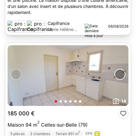
et une piscine. La maison dispose d'une cuisine américaine,
d'un salon avec insert et de plusieurs chambres. À découvrir
rapidement.
Capifrance
06/08/2026
Marie Hélène
Bertin
14
185 000 €
2
Maison 94 m
Celles-sur-Belle (79)
2
DPE :
C
5 pièces
3 chambres
Terrain 851 m