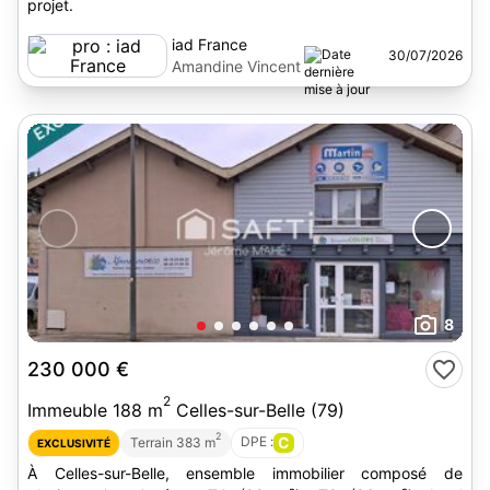
projet.
iad France
30/07/2026
Amandine Vincent
8
230 000 €
2
Immeuble 188 m
Celles-sur-Belle (79)
2
DPE :
C
Terrain 383 m
EXCLUSIVITÉ
À Celles-sur-Belle, ensemble immobilier composé de