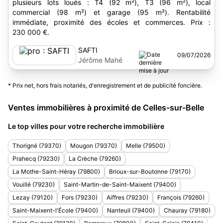
plusieurs lots loués : T4 (92 m²), T3 (96 m²), local
commercial (98 m²) et garage (95 m²). Rentabilité
immédiate, proximité des écoles et commerces. Prix :
230 000 €.
SAFTI
09/07/2026
Jérôme Mahé
* Prix net, hors frais notariés, d'enregistrement et de publicité foncière.
Ventes immobilières à proximité de Celles-sur-Belle
Le top villes pour votre recherche immobilière
Thorigné (79370)
Mougon (79370)
Melle (79500)
Prahecq (79230)
La Crèche (79260)
La Mothe-Saint-Héray (79800)
Brioux-sur-Boutonne (79170)
Vouillé (79230)
Saint-Martin-de-Saint-Maixent (79400)
Lezay (79120)
Fors (79230)
Aiffres (79230)
François (79260)
Saint-Maixent-l'École (79400)
Nanteuil (79400)
Chauray (79180)