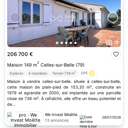
15
206 700 €
2
Maison 149 m
Celles-sur-Belle (79)
2
DPE :
D
6 pièces
4 chambres
Terrain 736 m
Maison à vendre celles-sur-belle. située à celles-sur-belle,
cette maison de plain-pied de 153,30 m², construite en
1979 et agrandie en 2000, est implantée sur une parcelle
close de 736 m². À rafraîchir, elle offre un beau potentiel et
de...
We Invest Moëtte
29/07/2026
Immobilier
13 annonces