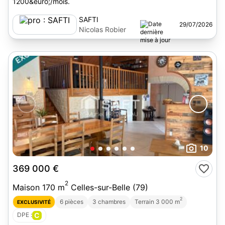
1200&euro;/mois.
SAFTI
29/07/2026
Nicolas Robier
10
369 000 €
2
Maison 170 m
Celles-sur-Belle (79)
2
6 pièces
3 chambres
Terrain 3 000 m
EXCLUSIVITÉ
DPE :
C