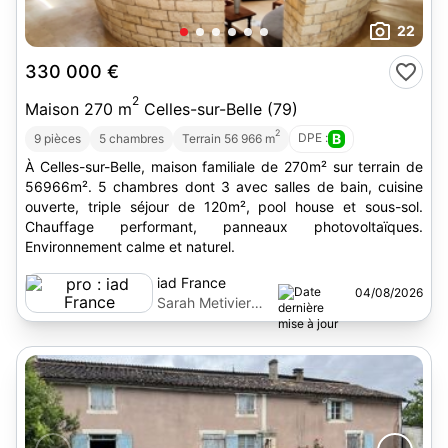
22
330 000 €
2
Maison 270 m
Celles-sur-Belle (79)
2
DPE :
B
9 pièces
5 chambres
Terrain 56 966 m
À Celles-sur-Belle, maison familiale de 270m² sur terrain de
56966m². 5 chambres dont 3 avec salles de bain, cuisine
ouverte, triple séjour de 120m², pool house et sous-sol.
Chauffage performant, panneaux photovoltaïques.
Environnement calme et naturel.
iad France
04/08/2026
Sarah Metivier
Schreiber