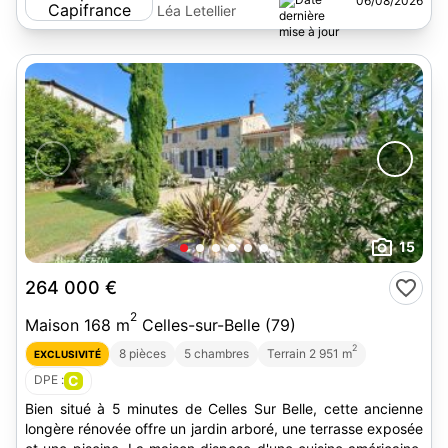
06/08/2026
Léa Letellier
15
264 000 €
2
Maison 168 m
Celles-sur-Belle (79)
2
8 pièces
5 chambres
Terrain 2 951 m
EXCLUSIVITÉ
DPE :
C
Bien situé à 5 minutes de Celles Sur Belle, cette ancienne
longère rénovée offre un jardin arboré, une terrasse exposée