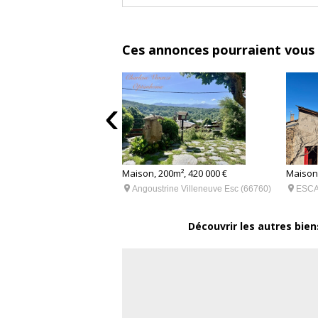
indépendants est guidé par un objectif d'
par un niveau de satisfaction client de 98
Ces annonces pourraient vous 
‹
50m², 605 000 €
Maison, 200m², 420 000 €
Maison,


RE (66210)
Angoustrine Villeneuve Esc (66760)
ESCA
Découvrir les autres bien