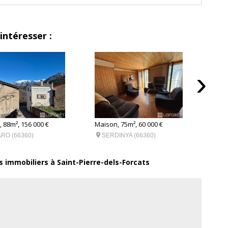
excellence et de haute performance quotidienne qui se traduit
% en 2022, et ce, depuis 5 années consécutives.
intéresser :
›
 88m², 156 000 €
Maison, 75m², 60 000 €
Maiso


RO (66360)
SERDINYA (66360)
FO
(6612
s immobiliers à Saint-Pierre-dels-Forcats