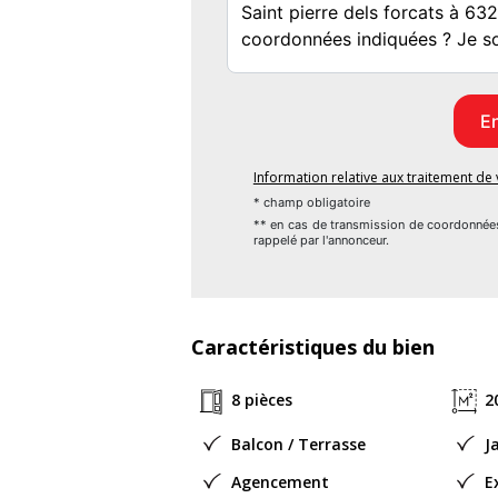
Réseau Immobilier CAPIFRANCE - Vot
PERPIGNAN) Elodie ARGENTAIS Entrepreneur
Nom du négociateur : ARGENTAIS Elodie
Honoraires à la charge du Vendeur
Statut du négociateur : agent commercial 
Information relative aux traitement d
* champ obligatoire
** en cas de transmission de coordonnée
rappelé par l'annonceur.
Caractéristiques du bien
8 pièces
2
Balcon / Terrasse
J
Agencement
E