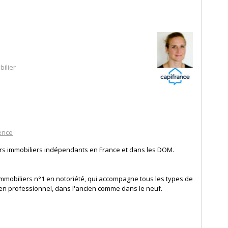
ilier
ence
ers immobiliers indépendants en France et dans les DOM.
mmobiliers n°1 en notoriété, qui accompagne tous les types de
 en professionnel, dans l'ancien comme dans le neuf.
r ses clients tout au long de leur vie immobilière (location,
vers une offre de services complète. Son réseau de conseillers