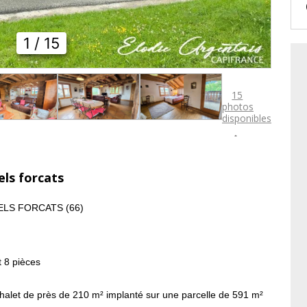
1
/ 15
15
photos
disponibles

els forcats
DELS FORCATS (66)
 8 pièces
halet de près de 210 m² implanté sur une parcelle de 591 m²