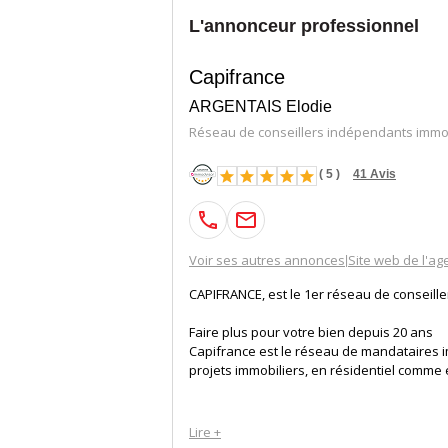
L'annonceur professionnel
Capifrance
ARGENTAIS Elodie
Réseau de conseillers indépendants immob
(
5
)
41
Avis
Voir ses autres annonces
Site web de l'ag
|
CAPIFRANCE, est le 1er réseau de conseill
Faire plus pour votre bien depuis 20 ans
Capifrance est le réseau de mandataires i
projets immobiliers, en résidentiel comme
La volonté de Capifrance est d'accompagne
Lire +
achat, vente…) et de les satisfaire à tra