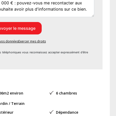
re agent commercial (RSAC N°830 430 179 - Greffe de
 Individuel à Responsabilité Limitée - Réf.929912
indépendant
e vos données
Exercer mes droits
s téléphoniques vous reconnaissez accepter expressément d'être
06m2 environ
6 chambres
ardin / Terrain
xtérieur
Dépendance