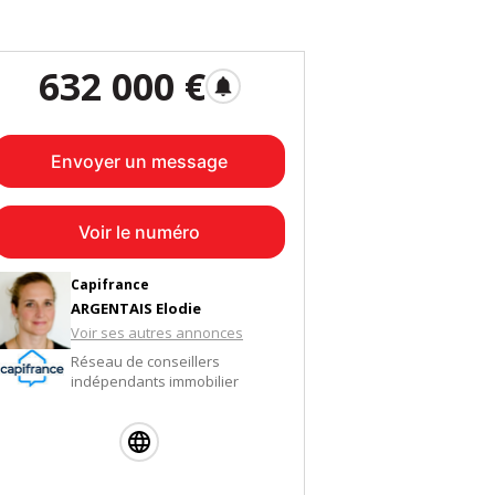
632 000 €
notifications
Envoyer un message
Voir le numéro
Capifrance
ARGENTAIS Elodie
Voir ses autres annonces
Réseau de conseillers
indépendants immobilier