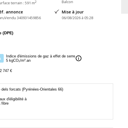
Balcon
2
rface terrain : 591 m
éf. annonce
Mise à jour
aruVendu 340931459856
06/08/2026 à 05:28
e (DPE)
Indice d'émissions de gaz à effet de serre
info
A
5 kgCO₂/m².an
2 747 €
e dels forcats (Pyrénées-Orientales 66)
aux d'éligibilité à
a fibre