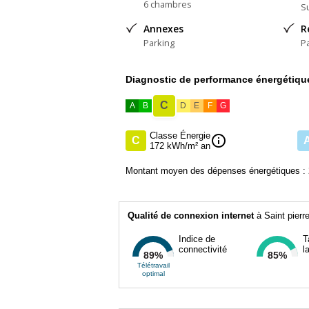
6 chambres
Su
Annexes
R
Parking
P
Diagnostic de performance énergétiqu
C
A
B
D
E
F
G
Classe Énergie
info
C
172 kWh/m² an
Montant moyen des dépenses énergétiques : 
Qualité de connexion internet
à Saint pierr
Indice de
T
connectivité
l
89%
85%
Télétravail
optimal