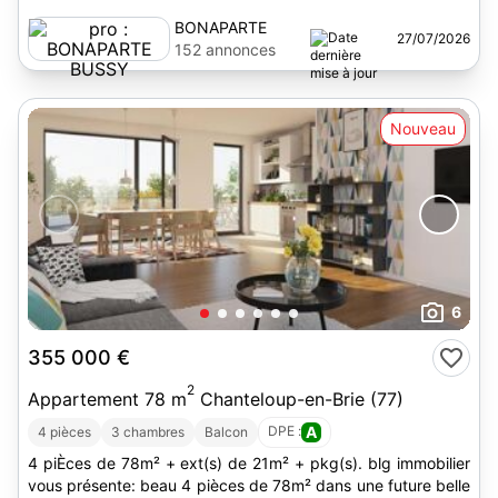
BONAPARTE
27/07/2026
BUSSY
152 annonces
Nouveau
6
355 000 €
2
Appartement 78 m
Chanteloup-en-Brie (77)
DPE :
A
4 pièces
3 chambres
Balcon
4 piÈces de 78m² + ext(s) de 21m² + pkg(s). blg immobilier
vous présente: beau 4 pièces de 78m² dans une future belle