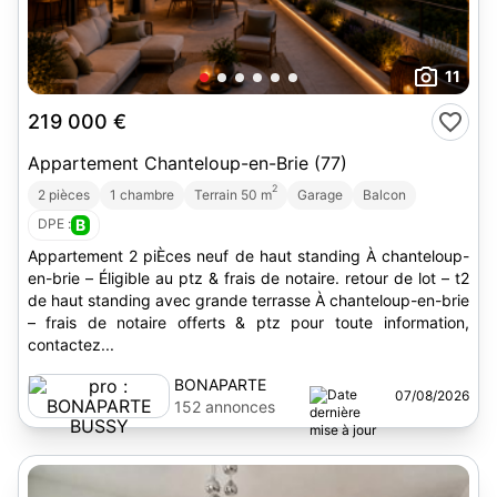
11
219 000 €
Appartement Chanteloup-en-Brie (77)
2
2 pièces
1 chambre
Terrain 50 m
Garage
Balcon
DPE :
B
Appartement 2 piÈces neuf de haut standing À chanteloup-
en-brie – Éligible au ptz & frais de notaire. retour de lot – t2
de haut standing avec grande terrasse À chanteloup-en-brie
– frais de notaire offerts & ptz pour toute information,
contactez...
BONAPARTE
07/08/2026
BUSSY
152 annonces