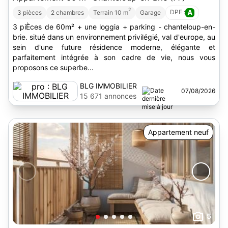
2
DPE :
A
3 pièces
2 chambres
Terrain 10 m
Garage
3 piÈces de 60m² + une loggia + parking - chanteloup-en-
brie. situé dans un environnement privilégié, val d'europe, au
sein d'une future résidence moderne, élégante et
parfaitement intégrée à son cadre de vie, nous vous
proposons ce superbe...
BLG IMMOBILIER
07/08/2026
15 671 annonces
Appartement neuf
5