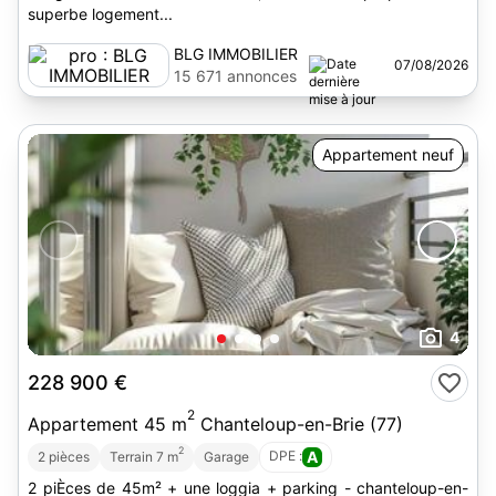
superbe logement...
BLG IMMOBILIER
07/08/2026
15 671 annonces
Appartement neuf
4
228 900 €
2
Appartement 45 m
Chanteloup-en-Brie (77)
2
DPE :
A
2 pièces
Terrain 7 m
Garage
2 piÈces de 45m² + une loggia + parking - chanteloup-en-