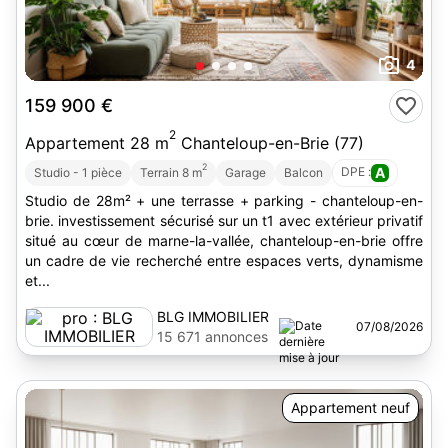
4
159 900 €
2
Appartement 28 m
Chanteloup-en-Brie (77)
2
DPE :
A
Studio - 1 pièce
Terrain 8 m
Garage
Balcon
Studio de 28m² + une terrasse + parking - chanteloup-en-
brie. investissement sécurisé sur un t1 avec extérieur privatif
situé au cœur de marne-la-vallée, chanteloup-en-brie offre
un cadre de vie recherché entre espaces verts, dynamisme
et...
BLG IMMOBILIER
07/08/2026
15 671 annonces
Appartement neuf