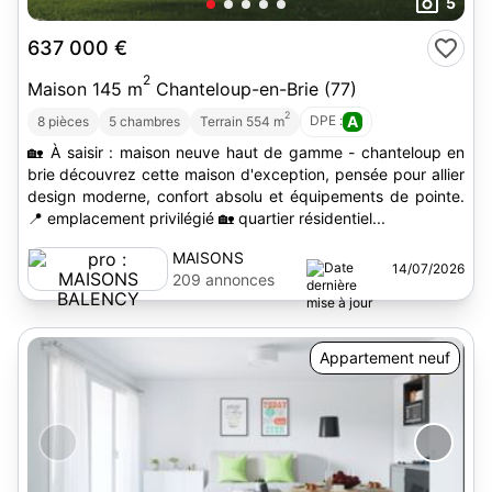
5
637 000 €
2
Maison 145 m
Chanteloup-en-Brie (77)
2
DPE :
A
8 pièces
5 chambres
Terrain 554 m
🏡 À saisir : maison neuve haut de gamme - chanteloup en
brie découvrez cette maison d'exception, pensée pour allier
design moderne, confort absolu et équipements de pointe.
📍 emplacement privilégié 🏡 quartier résidentiel...
MAISONS
14/07/2026
BALENCY
209 annonces
Appartement neuf