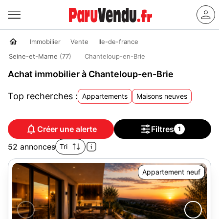
Immobilier
Vente
Ile-de-france
Seine-et-Marne (77)
Chanteloup-en-Brie
Achat immobilier à Chanteloup-en-Brie
Top recherches :
Appartements
Maisons neuves
Créer une alerte
Filtres
1
52 annonces
Tri
Appartement neuf