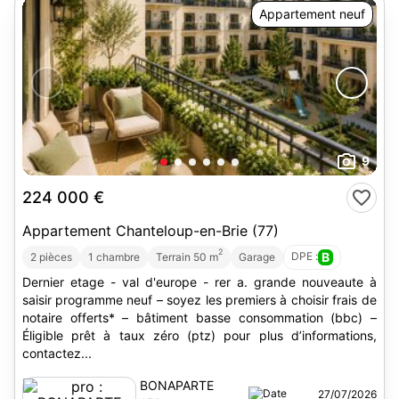
Appartement neuf
9
224 000 €
Appartement Chanteloup-en-Brie (77)
2
DPE :
B
2 pièces
1 chambre
Terrain 50 m
Garage
Dernier etage - val d'europe - rer a. grande nouveaute à
saisir programme neuf – soyez les premiers à choisir frais de
notaire offerts* – bâtiment basse consommation (bbc) –
Éligible prêt à taux zéro (ptz) pour plus d’informations,
contactez...
BONAPARTE
27/07/2026