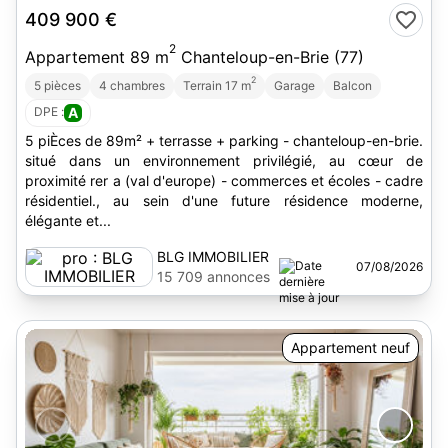
409 900 €
2
Appartement 89 m
Chanteloup-en-Brie (77)
2
5 pièces
4 chambres
Terrain 17 m
Garage
Balcon
DPE :
A
5 piÈces de 89m² + terrasse + parking - chanteloup-en-brie.
situé dans un environnement privilégié, au cœur de
proximité rer a (val d'europe) - commerces et écoles - cadre
résidentiel., au sein d'une future résidence moderne,
élégante et...
BLG IMMOBILIER
07/08/2026
15 709 annonces
Appartement neuf