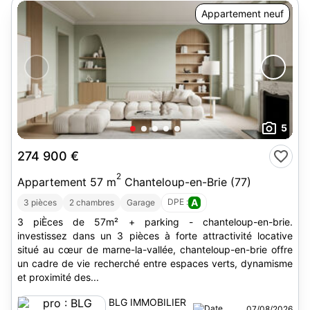
Appartement neuf
5
274 900 €
2
Appartement 57 m
Chanteloup-en-Brie (77)
DPE :
A
3 pièces
2 chambres
Garage
3 piÈces de 57m² + parking - chanteloup-en-brie.
investissez dans un 3 pièces à forte attractivité locative
situé au cœur de marne-la-vallée, chanteloup-en-brie offre
un cadre de vie recherché entre espaces verts, dynamisme
et proximité des...
BLG IMMOBILIER
07/08/2026