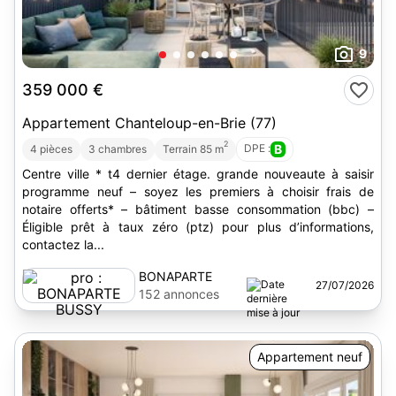
9
359 000 €
Appartement Chanteloup-en-Brie (77)
2
DPE :
B
4 pièces
3 chambres
Terrain 85 m
Centre ville * t4 dernier étage. grande nouveaute à saisir
programme neuf – soyez les premiers à choisir frais de
notaire offerts* – bâtiment basse consommation (bbc) –
Éligible prêt à taux zéro (ptz) pour plus d’informations,
contactez la...
BONAPARTE
27/07/2026
BUSSY
152 annonces
Appartement neuf