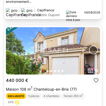
environnement...
Capifrance
06/08/2026
Cédric Dupont
16
440 000 €
2
Maison 108 m
Chanteloup-en-Brie (77)
2
5 pièces
4 chambres
Terrain 250 m
EXCLUSIVITÉ
DPE :
D