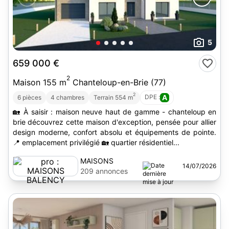
5
659 000 €
2
Maison 155 m
Chanteloup-en-Brie (77)
2
DPE :
A
6 pièces
4 chambres
Terrain 554 m
🏡 À saisir : maison neuve haut de gamme - chanteloup en
brie découvrez cette maison d'exception, pensée pour allier
design moderne, confort absolu et équipements de pointe.
📍 emplacement privilégié 🏡 quartier résidentiel...
MAISONS
14/07/2026
BALENCY
209 annonces