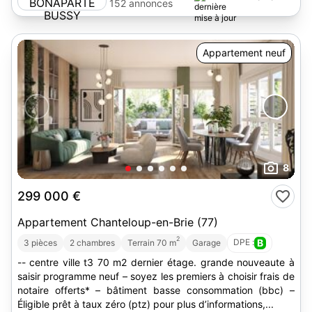
BUSSY
152 annonces
Appartement neuf
8
299 000 €
Appartement Chanteloup-en-Brie (77)
2
DPE :
B
3 pièces
2 chambres
Terrain 70 m
Garage
-- centre ville t3 70 m2 dernier étage. grande nouveaute à
saisir programme neuf – soyez les premiers à choisir frais de
notaire offerts* – bâtiment basse consommation (bbc) –
Éligible prêt à taux zéro (ptz) pour plus d’informations,...