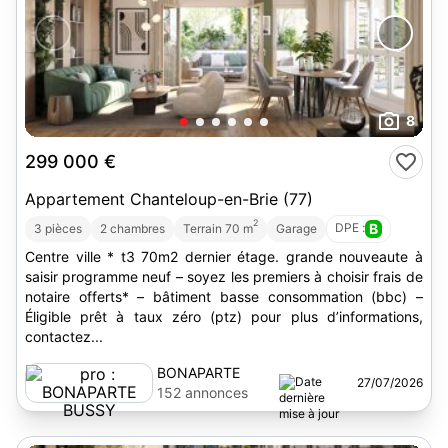
8
299 000 €
Appartement Chanteloup-en-Brie (77)
2
DPE :
B
3 pièces
2 chambres
Terrain 70 m
Garage
Centre ville * t3 70m2 dernier étage. grande nouveaute à
saisir programme neuf – soyez les premiers à choisir frais de
notaire offerts* – bâtiment basse consommation (bbc) –
Éligible prêt à taux zéro (ptz) pour plus d’informations,
contactez...
BONAPARTE
27/07/2026
BUSSY
152 annonces