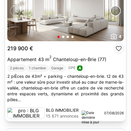
4
219 900 €
2
Appartement 43 m
Chanteloup-en-Brie (77)
DPE :
A
2 pièces
1 chambre
Garage
2 piÈces de 43m² + parking - chanteloup-en-brie. t2 de 43
m² : une valeur sûre pour investir situé au cœur de marne-la-
vallée, chanteloup-en-brie offre un cadre de vie recherché
entre espaces verts, dynamisme et proximité des grands
pôles...
BLG IMMOBILIER
07/08/2026
15 671 annonces