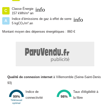
info
Classe Énergie
C
• Jardin commun
157 kWh/m² an
info
Indice d’émissions de gaz à effet de serre
A
L'immeuble est parfaitement entretenu et ne nécessite aucun
5 kgCO₂/m².an
travaux, permettant une exploitation locative immédiate.
Montant moyen des dépenses énergétiques : 860 €
INVESTISSEMENT LOCATIF
• Revenus locatifs annuels actuels : environ 107 000 euro
• Rentabilité brute actuelle : environ 5,8 %
Potentiel d'optimisation locative :
Qualité de connexion internet
à Villemomble (Seine-Saint-Denis
93)
Une revalorisation des loyers d'environ 100 euro par logement
Indice de
Taux d'éligibilité à
permettrait d'atteindre :
99%
98%
connectivité
la fibre
Télétravail
optimal
• Revenus locatifs annuels : environ 119 700 euro