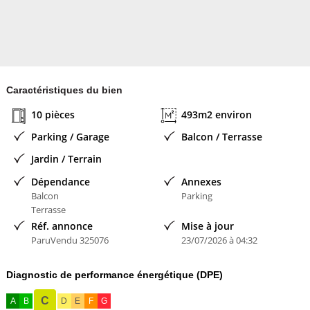
• 3 appartements 3 pièces avec balcon
3ème et dernier étage
• 2 appartements 2 pièces duplex avec terrasse
Caractéristiques du bien
• 2 appartements 3 pièces duplex avec terrasse
10 pièces
493m2 environ
Parking / Garage
Balcon / Terrasse
Chaque logement bénéficie d'un extérieur (balcon, terrasse ou
Jardin / Terrain
jardin), un véritable atout pour la location et la valorisation
patrimoniale.
Dépendance
Annexes
Balcon
Parking
RÉSIDENCE ENTRETENUE
Terrasse
Réf. annonce
Mise à jour
ParuVendu 325076
23/07/2026 à 04:32
La résidence dispose également de :
• Parkings
Diagnostic de performance énergétique (DPE)
C
A
B
D
E
F
G
• Local poubelles