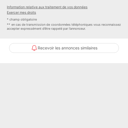
Information relative aux traitement de vos données
Un produit rare sur le marché, idéal pour un investisseur
Exercer mes droits
recherchant un actif sécurisé avec potentiel de valorisation.
* champ obligatoire
** en cas de transmission de coordonnées téléphoniques vous reconnaissez
COMPOSITION DE LA RÉSIDENCE
accepter expressément d’être rappelé par l’annonceur.
La résidence comprend 10 appartements répartis sur trois étages,
Recevoir les annonces similaires
avec des typologies recherchées sur le marché locatif.
1er étage
• 1 appartement 3 pièces
• 2 appartements 2 pièces
• dont un appartement avec jardin sur dalle
2ème étage