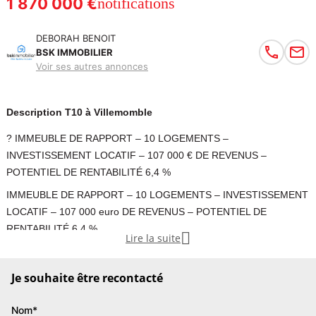
1 870 000 €
notifications
DEBORAH BENOIT
BSK IMMOBILIER
Voir ses autres annonces
Description T10 à Villemomble
? IMMEUBLE DE RAPPORT – 10 LOGEMENTS –
INVESTISSEMENT LOCATIF – 107 000 € DE REVENUS –
POTENTIEL DE RENTABILITÉ 6,4 %
IMMEUBLE DE RAPPORT – 10 LOGEMENTS – INVESTISSEMENT
LOCATIF – 107 000 euro DE REVENUS – POTENTIEL DE
RENTABILITÉ 6,4 %

Lire la suite
Opportunité investisseurs . Immeuble locatif . Achat en bloc ou
Je souhaite être recontacté
vente à la découpe
Nom*
Investisseurs, foncières ou marchands de biens : découvrez cet