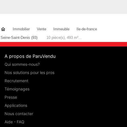
Honoraires à la charge du Vendeur
Statut du négociateur : agent commercial indépendant
Immobilier
Vente
Immeuble
Ile-de-france
Contacter l'annonceur
Seine-Saint-Denis (93)
10 pièce(s), 493 m²...
BSK IMMOBILIER
A propos de ParuVendu
Qui sommes-nous?
Nos solutions pour les pros
Recrutement
Témoignages
Presse
Applications
Nous contacter
Aide - FAQ