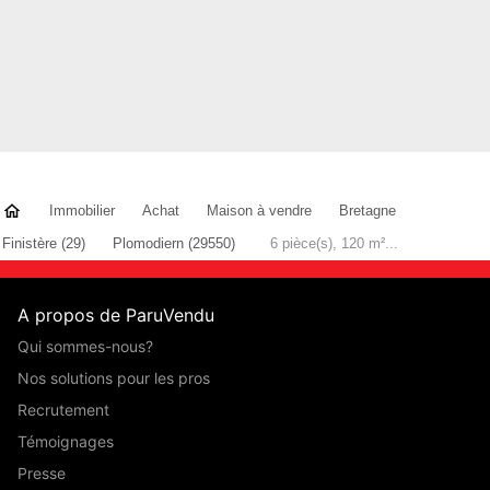
Immobilier
Achat
Maison à vendre
Bretagne
Finistère (29)
Plomodiern (29550)
6 pièce(s), 120 m²...
A propos de ParuVendu
Qui sommes-nous?
Nos solutions pour les pros
Recrutement
Témoignages
Presse