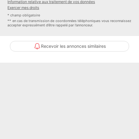
Information relative aux traitement de vos données
Le vaste terrain de plus d’un hectare offre de nombreuses
Exercer mes droits
possibilités d’aménagement ou d’extension.
* champ obligatoire
** en cas de transmission de coordonnées téléphoniques vous reconnaissez
accepter expressément d’être rappelé par l’annonceur.
Disponible immédiatement à l’acte, ce bien représente une
opportunité d’investissement à ne pas manquer.
Contactez-nous pour organiser une visite et découvrir tout le
Recevoir les annonces similaires
potentiel de cette maison dans un cadre exceptionnel, entre bois et
mer.
Prix hors honoraires d'agence 380 000 euro.
Prix honoraires inclus 394 500 euro.
Annonce publiée par Sylvaine Mevel (EI) votre agent commercial en
immobilier LMDimmobilier à Châteaulin, 29150 immatriculé au
RSAC de Quimper sous le n°
Consultez nos tarifs sur le site LMDimmobilier.
Les informations sur les risques auxquels ce bien est exposé sont
disponibles sur le site Géorisques :
www.georisques.gouv.fr
.