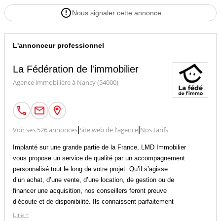
Nous signaler cette annonce
L'annonceur professionnel
La Fédération de l'immobilier
Agence immobilière à Nancy (54000)
Voir ses 526 annonces
|
Site web de l'agence
|
Nos tarifs
Implanté sur une grande partie de la France, LMD Immobilier
vous propose un service de qualité par un accompagnement
personnalisé tout le long de votre projet. Qu’il s’agisse
d’un achat, d’une vente, d’une location, de gestion ou de
financer une acquisition, nos conseillers feront preuve
d’écoute et de disponibilité. Ils connaissent parfaitement
le marché local et sauront vous guider dans la réalisation
Lire +