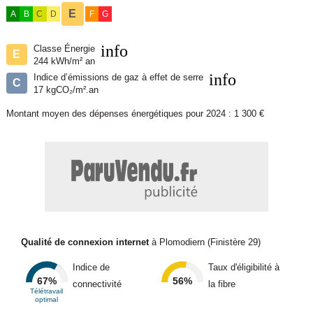
E
A
B
C
D
F
G
info
Classe Énergie
E
244 kWh/m² an
info
Indice d’émissions de gaz à effet de serre
C
17 kgCO₂/m².an
Montant moyen des dépenses énergétiques pour 2024 : 1 300 €
Qualité de connexion internet
à Plomodiern (Finistère 29)
Indice de
Taux d'éligibilité à
67%
56%
connectivité
la fibre
Télétravail
optimal