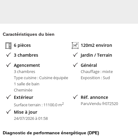
Honoraires à la charge de l'acquéreur
Pourcentage des Honoraires à la charge de l'Acquéreur : 3.82 %
Bien En copropriété : NON
Contacter l'annonceur
Caractéristiques du bien
La Fédération de l'immobilier
6 pièces
120m2 environ
3 chambres
Jardin / Terrain
Agencement
Général
3 chambres
Chauffage : mixte
Type cuisine : Cuisine équipée
Exposition : Sud
1 salle de bain
Cheminée
Extérieur
Réf. annonce
ParuVendu fr072520
2
Surface terrain : 11100.0 m
Mise à jour
24/07/2026 à 01:58
Diagnostic de performance énergétique (DPE)