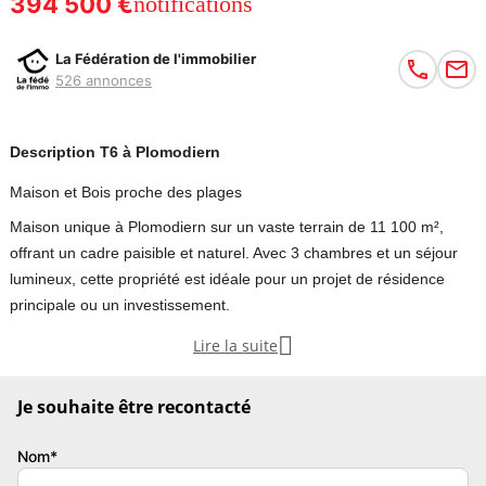
394 500 €
notifications
La Fédération de l'immobilier
526 annonces
Description T6 à Plomodiern
Maison et Bois proche des plages
Maison unique à Plomodiern sur un vaste terrain de 11 100 m²,
offrant un cadre paisible et naturel. Avec 3 chambres et un séjour
lumineux, cette propriété est idéale pour un projet de résidence
principale ou un investissement.

Lire la suite
En presqu'île de Crozon ! À Plomodiern, au cœur d’un cadre naturel
unique avec un bois privé et la mer à proximité, cette maison de
Je souhaite être recontacté
120 m² sur un terrain de 11 100 m² offre une opportunité rare à
saisir.
Nom*
Idéale pour un investisseur cherchant un bien à fort potentiel dans