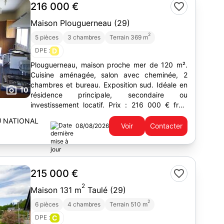
216 000 €
Maison Plouguerneau (29)
2
5 pièces
3 chambres
Terrain 369 m
DPE :
D
Plouguerneau, maison proche mer de 120 m².
Cuisine aménagée, salon avec cheminée, 2
chambres et bureau. Exposition sud. Idéale en
10
résidence principale, secondaire ou
investissement locatif. Prix : 216 000 € frais
d'agence inclus.
U NATIONAL
Voir
Contacter
08/08/2026
215 000 €
2
Maison 131 m
Taulé (29)
2
6 pièces
4 chambres
Terrain 510 m
DPE :
C