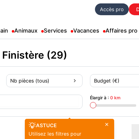
Accès pro
ain
Animaux
Services
Vacances
Affaires pro
Finistère (29)
Nb pièces (tous)
Budget (€)
Élargir à :
0 km
ASTUCE
Utilisez les filtres pour