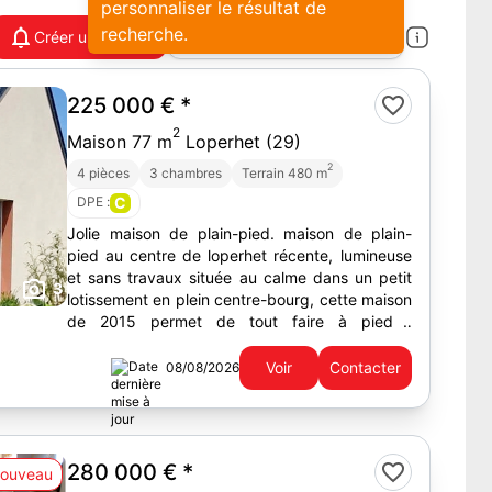
personnaliser le résultat de
recherche.
Créer une alerte
225 000 €
*
2
Maison 77 m
Loperhet (29)
2
4 pièces
3 chambres
Terrain 480 m
DPE :
C
Jolie maison de plain-pied. maison de plain-
pied au centre de loperhet récente, lumineuse
et sans travaux située au calme dans un petit
3
lotissement en plein centre-bourg, cette maison
de 2015 permet de tout faire à pied :
commerces, écoles et...
Voir
Contacter
08/08/2026
280 000 €
*
ouveau