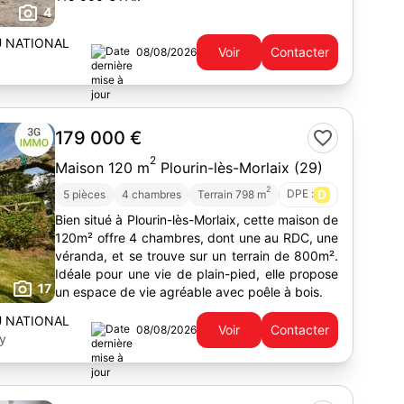
4
U NATIONAL
Voir
Contacter
08/08/2026
179 000 €
2
Maison 120 m
Plourin-lès-Morlaix (29)
2
DPE :
D
5 pièces
4 chambres
Terrain 798 m
Bien situé à Plourin-lès-Morlaix, cette maison de
120m² offre 4 chambres, dont une au RDC, une
véranda, et se trouve sur un terrain de 800m².
Idéale pour une vie de plain-pied, elle propose
17
un espace de vie agréable avec poêle à bois.
U NATIONAL
Voir
Contacter
08/08/2026
ty