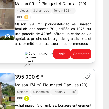
2
Maison 99 m
Plougastel-Daoulas (29)
2
4 pièces
3 chambres
Terrain 392 m
DPE :
E
Maison 99 m² plougastel-daoulas. maison
familiale des années 70 , edifiée en 1975 sur
une parcelle de 422m², offrant un cadre de vie
3
agréable, proche du bourg , des grands axes et
a proximité des transports et commerces .
élevée sur sous-sol...
Voir
Contacter
07/08/2026
395 000 €
*
2
Maison 174 m
Plougastel-Daoulas (29)
2
6 pièces
5 chambres
Terrain 5 300 m
DPE :
C
Achat maison 5 chambres. Longère entièrement