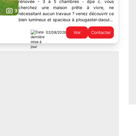
rénovée - 3 à 5 chambres - dpe c. vous
cherchez une maison prête à vivre, ne
3
nécessitant aucun travaux ? venez découvrir ce
bien lumineux et spacieux à plougastel-daoulas
À moins de 10 minutes de brest et à proximité
des...
Voir
Contacter
02/08/2026