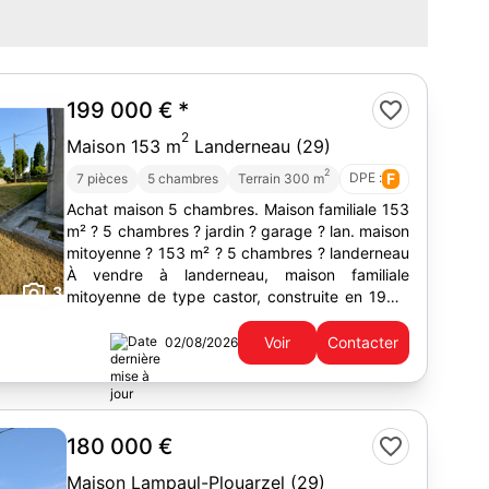
199 000 €
*
2
Maison 153 m
Landerneau (29)
2
DPE :
F
7 pièces
5 chambres
Terrain 300 m
Achat maison 5 chambres. Maison familiale 153
m² ? 5 chambres ? jardin ? garage ? lan. maison
mitoyenne ? 153 m² ? 5 chambres ? landerneau
À vendre à landerneau, maison familiale
3
mitoyenne de type castor, construite en 1962,
offrant une surface habitable de 153 m²,...
Voir
Contacter
02/08/2026
180 000 €
Maison Lampaul-Plouarzel (29)