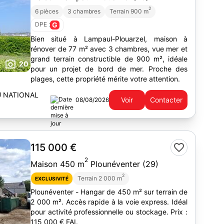
2
6 pièces
3 chambres
Terrain 900 m
DPE :
G
Bien situé à Lampaul-Plouarzel, maison à
rénover de 77 m² avec 3 chambres, vue mer et
grand terrain constructible de 900 m², idéale
20
pour un projet de bord de mer. Proche des
plages, cette propriété mérite votre attention.
U NATIONAL
Voir
Contacter
08/08/2026
115 000 €
2
Maison 450 m
Plounéventer (29)
2
Terrain 2 000 m
EXCLUSIVITÉ
Plounéventer - Hangar de 450 m² sur terrain de
2 000 m². Accès rapide à la voie express. Idéal
pour activité professionnelle ou stockage. Prix :
115 000 € FAI.