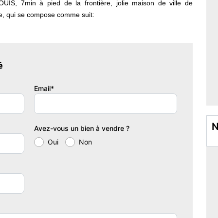
IS, 7min à pied de la frontière, jolie maison de ville de
se, qui se compose comme suit:
é
relé,
Email*
ro-onde, lave-vaisselle, réfrigérateur/congélateur, plaque de
errasse par porte fenêtre.
N
Avez-vous un bien à vendre ?
Oui
Non
u sol;
fenêtre;
mplacement machine à laver et sèche linge, chaudière Gaz
t. Accès jardin et terrasse.