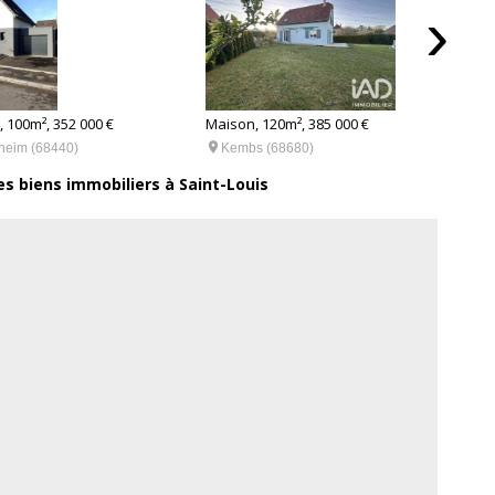
›
Maiso
 100m², 352 000 €
Maison, 120m², 385 000 €

Sai

heim (68440)
Kembs (68680)
es biens immobiliers à Saint-Louis