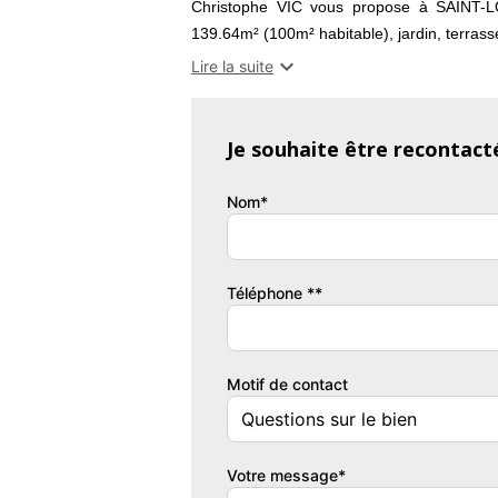
Christophe VIC vous propose à SAINT-LOU
139.64m² (100m² habitable), jardin, terras

Lire la suite
Au rez de chaussé;
-Une entrée carrelée;
Je souhaite être recontact
-Un salon/séjour/cuisine US de 50.38m², car
Nom*
cuisine équipée (2021) avec four, four mic
cuisson, hotte(extraction). Accès jardin et t
Téléphone **
-Un espace bureau de 8.10m² au sol, lino a
-Un WC séparé de 1.72m²; avec lave-main, 
Motif de contact
-Une buanderie, sol béton, de 6.36m², e
DeDietrich à condensation (2021), rangemen
Votre message*