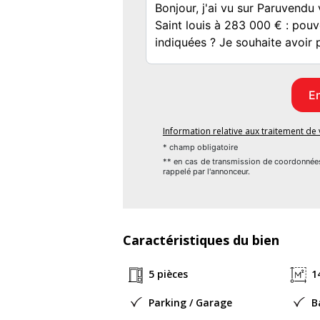
Au 1er étage;
-Un dégagement/ mezzanine de 13.66m², parq
-Une chambre enfant/bureau de 7.95m², pa
-Une chambre de 16.30m², parquet au sol, 
Information relative aux traitement d
-Une salle de bains de 7.67m², carrelée, 
* champ obligatoire
** en cas de transmission de coordonnée
miroir, sèche-serviette.
rappelé par l'annonceur.
Au 2ème étage;
-Une mezzanine/pièce activité/chambre ami/
Caractéristiques du bien
Au sous-sol;
5 pièces
1
-Une grande pièce de 20.80m², parquet au s
Parking / Garage
B