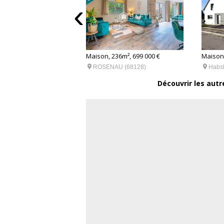
‹
82m², 697 750 €
Maison, 236m², 699 000 €
Maison,


ach-Le-Haut (68220)
ROSENAU (68128)
Habs
Découvrir les autr