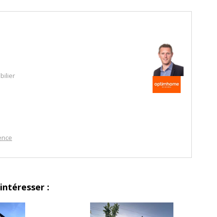
 ce bien est exposé sont disponibles sur le site Géorisques :
ndividuel, Agent commercial OptimHome (RSAC N°829 049 576
ilier
indépendant
ence
intéresser :