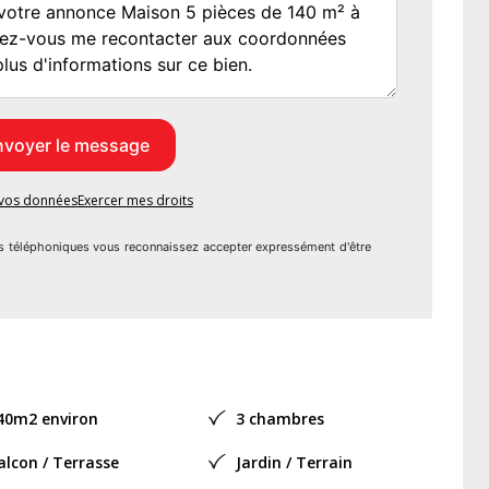
uet au sol; (idéal pour espace bureau/coin lecture etc...);
rquet au sol, rangement;
armoire intégrée;
e vos données
Exercer mes droits
VMC, fenêtre, WC, douche italienne XXL, meuble double vasque
s téléphoniques vous reconnaissez accepter expressément d'être
ado de 26.42m² au sol, parquet au sol, Velux.
40m2 environ
3 chambres
ol, fenêtres. (grande hauteur sous plafond).
alcon / Terrasse
Jardin / Terrain