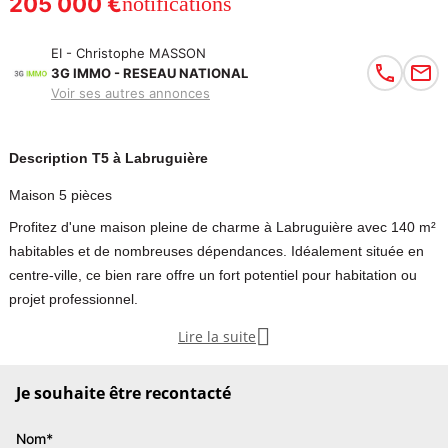
205 000 €
notifications
EI - Christophe MASSON
3G IMMO - RESEAU NATIONAL
Voir ses autres annonces
Description T5 à Labruguière
Maison 5 pièces
Profitez d'une maison pleine de charme à Labruguière avec 140 m²
habitables et de nombreuses dépendances. Idéalement située en
centre-ville, ce bien rare offre un fort potentiel pour habitation ou
projet professionnel.

Lire la suite
3G Immobilier vous propose sur LABRUGUIERE (81290) cette
magnifique maison de caractère d'environ 140 m² habitables (plus
Je souhaite être recontacté
de 150 m² de surface utile), édifiée sur un terrain clos d'environ 500
m², idéalement située en plein centre-ville, à pied de toutes les
Nom*