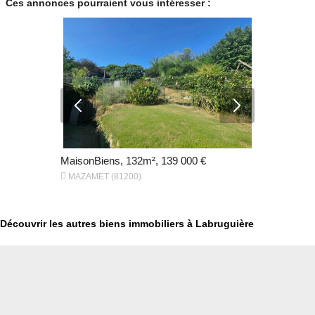
Ces annonces pourraient vous intéresser :
MaisonBiens, 132m², 139 000 €
MaisonBien


MAZAMET (81200)
SAINT-AVIT
Découvrir les autres biens immobiliers à Labruguière