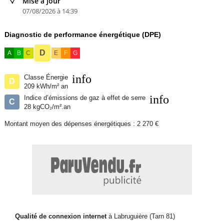
Mise à jour
07/08/2026 à 14:39
Diagnostic de performance énergétique (DPE)
D
A
B
C
E
F
G
info
Classe Énergie
D
209 kWh/m² an
info
Indice d’émissions de gaz à effet de serre
C
28 kgCO₂/m².an
Montant moyen des dépenses énergétiques : 2 270 €
Qualité de connexion internet
à Labruguière (Tarn 81)