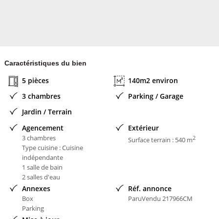
Honoraires à la charge du Vendeur
Bien En copropriété : NON
Contacter l'annonceur
3G IMMO - RESEAU NATIONAL
Caractéristiques du bien
5 pièces
140m2 environ
3 chambres
Parking / Garage
Jardin / Terrain
Agencement
Extérieur
3 chambres
2
Surface terrain : 540 m
Type cuisine : Cuisine
indépendante
1 salle de bain
2 salles d'eau
Annexes
Réf. annonce
Box
ParuVendu 217966CM
Parking