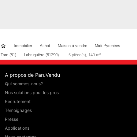
Immobilier
Achat
Maison à vendre
Midi-Pyrenées
Tarn (81)
Labruguière (81290)
5 pièce(s), 140 m²...
A propos de ParuVendu
Qui sommes-nous?
Nos solutions pour les pros
Recrutement
Témoignages
Presse
Applications
Nous contacter