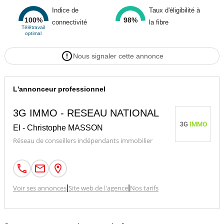
Indice de
Taux d'éligibilité à
100%
98%
connectivité
la fibre
Télétravail
optimal
Nous signaler cette annonce
L'annonceur professionnel
3G IMMO - RESEAU NATIONAL
EI - Christophe MASSON
Réseau de conseillers indépendants immobilier
Voir ses annonces
|
Site web de l'agence
|
Nos tarifs